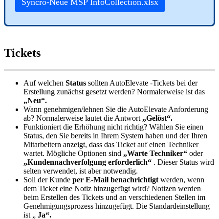
Syncro
-
Neue
MSP
InfoCollection
.
xlsx
Tickets
Auf
welchen
Status
sollten
AutoElevate
-
Tickets
bei
der
Erstellung
zun
ä
chst
gesetzt
werden
?
Normalerweise
ist
das
„
Neu
“
.
Wann
genehmigen
/
lehnen
Sie
die
AutoElevate
Anforderung
ab
?
Normalerweise
lautet
die
Antwort
„
Gel
ö
st
“
.
Funktioniert
die
Erh
ö
hung
nicht
richtig
?
W
ä
hlen
Sie
einen
Status
,
den
Sie
bereits
in
Ihrem
System
haben
und
der
Ihren
Mitarbeitern
anzeigt
,
dass
das
Ticket
auf
einen
Techniker
wartet
.
M
ö
gliche
Optionen
sind
„
Warte
Techniker
“
oder
„
Kundennachverfolgung
erforderlich
“
.
Dieser
Status
wird
selten
verwendet
,
ist
aber
notwendig
.
Soll
der
Kunde
per
E
-
Mail
benachrichtigt
werden
,
wenn
dem
Ticket
eine
Notiz
hinzugef
ü
gt
wird
?
Notizen
werden
beim
Erstellen
des
Tickets
und
an
verschiedenen
Stellen
im
Genehmigungsprozess
hinzugef
ü
gt
.
Die
Standardeinstellung
ist
„
Ja
“
.