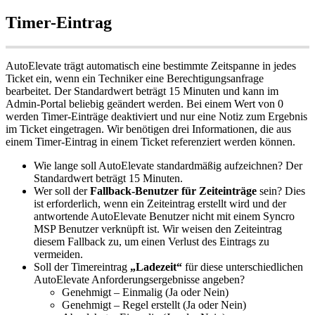
Timer
-
Eintrag
AutoElevate
tr
ä
gt
automatisch
eine
bestimmte
Zeitspanne
in
jedes
Ticket
ein
,
wenn
ein
Techniker
eine
Berechtigungsanfrage
bearbeitet
.
Der
Standardwert
betr
ä
gt
15
Minuten
und
kann
im
Admin
-
Portal
beliebig
ge
ä
ndert
werden
.
Bei
einem
Wert
von
0
werden
Timer
-
Eintr
ä
ge
deaktiviert
und
nur
eine
Notiz
zum
Ergebnis
im
Ticket
eingetragen
.
Wir
ben
ö
tigen
drei
Informationen
,
die
aus
einem
Timer
-
Eintrag
in
einem
Ticket
referenziert
werden
k
ö
nnen
.
Wie
lange
soll
AutoElevate
standardm
ä
ß
ig
aufzeichnen
?
Der
Standardwert
betr
ä
gt
15
Minuten
.
Wer
soll
der
Fallback
-
Benutzer
f
ü
r
Zeiteintr
ä
ge
sein
?
Dies
ist
erforderlich
,
wenn
ein
Zeiteintrag
erstellt
wird
und
der
antwortende
AutoElevate
Benutzer
nicht
mit
einem
Syncro
MSP
Benutzer
verkn
ü
pft
ist
.
Wir
weisen
den
Zeiteintrag
diesem
Fallback
zu
,
um
einen
Verlust
des
Eintrags
zu
vermeiden
.
Soll
der
Timereintrag
„
Ladezeit
“
f
ü
r
diese
unterschiedlichen
AutoElevate
Anforderungsergebnisse
angeben
?
Genehmigt
–
Einmalig
(
Ja
oder
Nein
)
Genehmigt
–
Regel
erstellt
(
Ja
oder
Nein
)