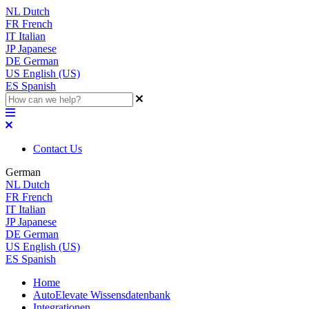
NL
Dutch
FR
French
IT
Italian
JP
Japanese
DE
German
US
English (US)
ES
Spanish
Contact Us
German
NL
Dutch
FR
French
IT
Italian
JP
Japanese
DE
German
US
English (US)
ES
Spanish
Home
AutoElevate Wissensdatenbank
Integrationen