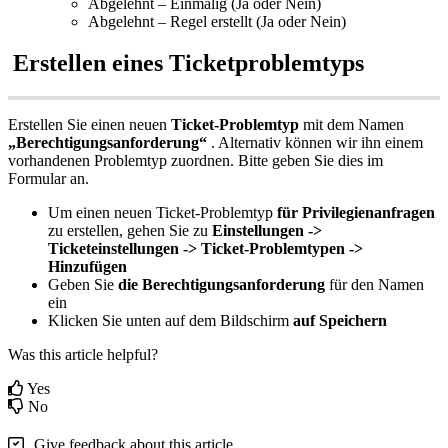
Abgelehnt
–
Einmalig
(
Ja
oder
Nein
)
Abgelehnt
–
Regel
erstellt
(
Ja
oder
Nein
)
Erstellen
eines
Ticketproblemtyps
Erstellen
Sie
einen
neuen
Ticket
-
Problemtyp
mit
dem
Namen
„
Berechtigungsanforderung
“
.
Alternativ
k
ö
nnen
wir
ihn
einem
vorhandenen
Problemtyp
zuordnen
.
Bitte
geben
Sie
dies
im
Formular
an
.
Um
einen
neuen
Ticket
-
Problemtyp
f
ü
r
Privilegienanfragen
zu
erstellen
,
gehen
Sie
zu
Einstellungen
-
>
Ticketeinstellungen
-
>
Ticket
-
Problemtypen
-
>
Hinzuf
ü
gen
Geben
Sie
die
Berechtigungsanforderung
f
ü
r
den
Namen
ein
Klicken
Sie
unten
auf
dem
Bildschirm
auf
Speichern
Was this article helpful?
Yes
No
Give feedback about this article