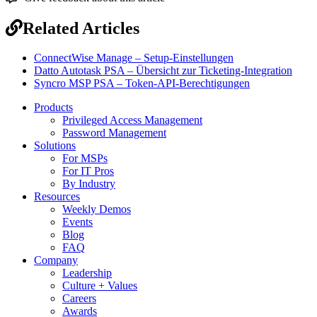
Related Articles
ConnectWise Manage – Setup-Einstellungen
Datto Autotask PSA – Übersicht zur Ticketing-Integration
Syncro MSP PSA – Token-API-Berechtigungen
Products
Privileged Access Management
Password Management
Solutions
For MSPs
For IT Pros
By Industry
Resources
Weekly Demos
Events
Blog
FAQ
Company
Leadership
Culture + Values
Careers
Awards