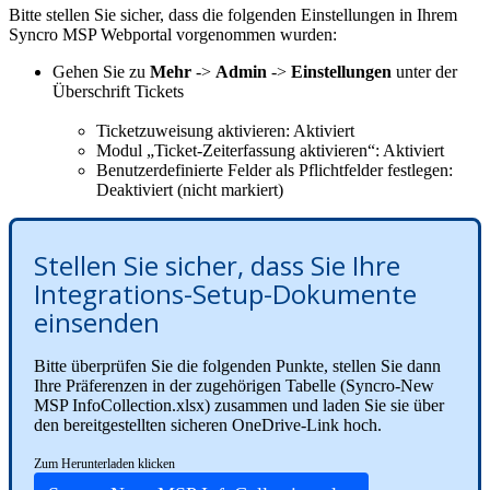
Bitte
stellen
Sie
sicher
,
dass
die
folgenden
Einstellungen
in
Ihrem
Syncro
MSP
Webportal
vorgenommen
wurden
:
Gehen
Sie
zu
Mehr
-
>
Admin
-
>
Einstellungen
unter
der
Ü
berschrift
Tickets
Ticketzuweisung
aktivieren
:
Aktiviert
Modul
„
Ticket
-
Zeiterfassung
aktivieren
“
:
Aktiviert
Benutzerdefinierte
Felder
als
Pflichtfelder
festlegen
:
Deaktiviert
(
nicht
markiert
)
Stellen
Sie
sicher
,
dass
Sie
Ihre
Integrations
-
Setup
-
Dokumente
einsenden
Bitte
ü
berpr
ü
fen
Sie
die
folgenden
Punkte
,
stellen
Sie
dann
Ihre
Pr
ä
ferenzen
in
der
zugeh
ö
rigen
Tabelle
(
Syncro
-
New
MSP
InfoCollection
.
xlsx
)
zusammen
und
laden
Sie
sie
ü
ber
den
bereitgestellten
sicheren
OneDrive
-
Link
hoch
.
Zum
Herunterladen
klicken