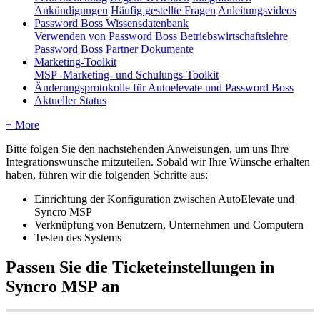
Ankündigungen
Häufig gestellte Fragen
Anleitungsvideos
Password Boss Wissensdatenbank
Verwenden von Password Boss
Betriebswirtschaftslehre
Password Boss Partner Dokumente
Marketing-Toolkit
MSP -Marketing- und Schulungs-Toolkit
Änderungsprotokolle für Autoelevate und Password Boss
Aktueller Status
+ More
Bitte
folgen
Sie
den
nachstehenden
Anweisungen
,
um
uns
Ihre
Integrationsw
ü
nsche
mitzuteilen
.
Sobald
wir
Ihre
W
ü
nsche
erhalten
haben
,
f
ü
hren
wir
die
folgenden
Schritte
aus
:
Einrichtung
der
Konfiguration
zwischen
AutoElevate
und
Syncro
MSP
Verkn
ü
pfung
von
Benutzern
,
Unternehmen
und
Computern
Testen
des
Systems
Passen
Sie
die
Ticketeinstellungen
in
Syncro
MSP
an