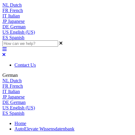
NL
Dutch
FR
French
IT
Italian
JP
Japanese
DE
German
US
English (US)
ES
Spanish
Contact Us
German
NL
Dutch
FR
French
IT
Italian
JP
Japanese
DE
German
US
English (US)
ES
Spanish
Home
AutoElevate Wissensdatenbank