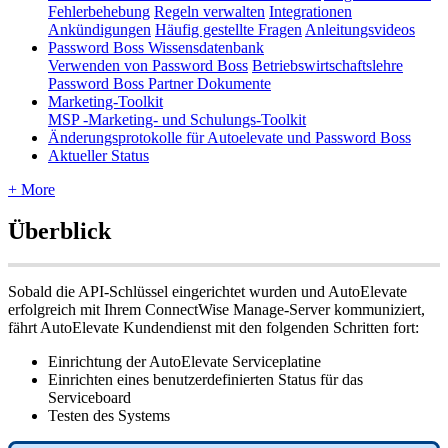
Fehlerbehebung
Regeln verwalten
Integrationen
Ankündigungen
Häufig gestellte Fragen
Anleitungsvideos
Password Boss Wissensdatenbank
Verwenden von Password Boss
Betriebswirtschaftslehre
Password Boss Partner Dokumente
Marketing-Toolkit
MSP -Marketing- und Schulungs-Toolkit
Änderungsprotokolle für Autoelevate und Password Boss
Aktueller Status
+ More
Ü
berblick
Sobald
die
API
-
Schl
ü
ssel
eingerichtet
wurden
und
AutoElevate
erfolgreich
mit
Ihrem
ConnectWise
Manage
-
Server
kommuniziert
,
f
ä
hrt
AutoElevate
Kundendienst
mit
den
folgenden
Schritten
fort
:
Einrichtung
der
AutoElevate
Serviceplatine
Einrichten
eines
benutzerdefinierten
Status
f
ü
r
das
Serviceboard
Testen
des
Systems