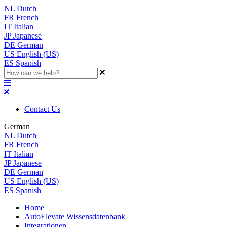
NL
Dutch
FR
French
IT
Italian
JP
Japanese
DE
German
US
English (US)
ES
Spanish
Contact Us
German
NL
Dutch
FR
French
IT
Italian
JP
Japanese
DE
German
US
English (US)
ES
Spanish
Home
AutoElevate Wissensdatenbank
Integrationen