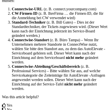
m
ü
ssen
:
Connectwise
-
URL
(
z
.
B
.
connect
.
yourcompany
.
com
)
CW
-
Firmen
-
ID
(
z
.
B
.
IhreFirma
…
die
Firmen
-
ID
,
die
f
ü
r
die
Anmeldung
bei
CW
verwendet
wird
)
Standard
-
Techniker
(
z
.
B
.
Bill
Gates
)
–
Dies
ist
der
Standardtechniker
,
der
Tickets
zugewiesen
wird
.
(
Dieser
Wert
kann
nach
der
Einrichtung
jederzeit
im
Service
-
Board
ge
ä
ndert
werden
.
)
Connectwise
-
Standort
(
z
.
B
.
B
ü
ro
Tampa
)
–
Wenn
Ihr
Unternehmen
mehrere
Standorte
in
ConnectWise
nutzt
,
w
ä
hlen
Sie
bitte
den
Standort
aus
,
zu
dem
das
AutoElevate
-
Serviceboard
geh
ö
ren
soll
.
Dieser
Wert
kann
nach
der
Einrichtung
auf
dem
Serviceboard
nicht
mehr
ge
ä
ndert
werden
.
Connectwise
-
Abteilung
/
Gesch
ä
ftsbereich
(
z
.
B
.
Professional
Services
)
–
Bitte
w
ä
hlen
Sie
aus
,
auf
welche
Servicekategorie
die
Zeiteintr
ä
ge
f
ü
r
AutoElevate
-
Anfragen
angewendet
werden
sollen
.
Dieser
Wert
kann
nach
der
Einrichtung
auf
der
Service
-
Tafel
nicht
mehr
ge
ä
ndert
werden
.
Was this article helpful?
Yes
No