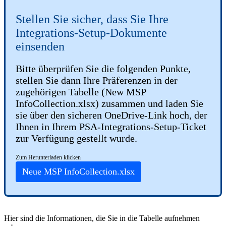
Stellen
Sie
sicher
,
dass
Sie
Ihre
Integrations
-
Setup
-
Dokumente
einsenden
Bitte
ü
berpr
ü
fen
Sie
die
folgenden
Punkte
,
stellen
Sie
dann
Ihre
Pr
ä
ferenzen
in
der
zugeh
ö
rigen
Tabelle
(
New
MSP
InfoCollection
.
xlsx
)
zusammen
und
laden
Sie
sie
ü
ber
den
sicheren
OneDrive
-
Link
hoch
,
der
Ihnen
in
Ihrem
PSA
-
Integrations
-
Setup
-
Ticket
zur
Verf
ü
gung
gestellt
wurde
.
Zum
Herunterladen
klicken
Neue
MSP
InfoCollection
.
xlsx
Hier
sind
die
Informationen
,
die
Sie
in
die
Tabelle
aufnehmen