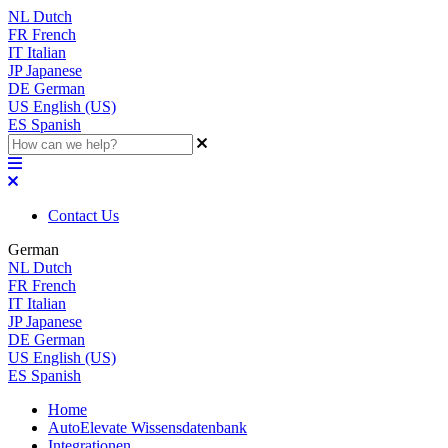
NL
Dutch
FR
French
IT
Italian
JP
Japanese
DE
German
US
English (US)
ES
Spanish
Contact Us
German
NL
Dutch
FR
French
IT
Italian
JP
Japanese
DE
German
US
English (US)
ES
Spanish
Home
AutoElevate Wissensdatenbank
Integrationen