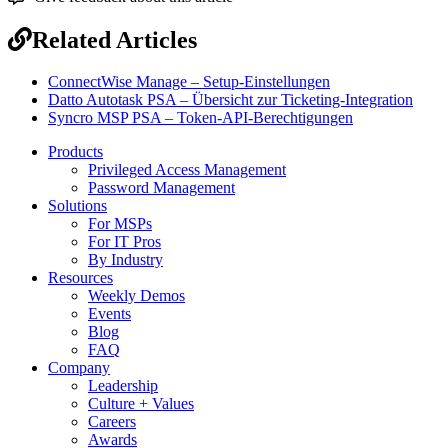
Related Articles
ConnectWise Manage – Setup-Einstellungen
Datto Autotask PSA – Übersicht zur Ticketing-Integration
Syncro MSP PSA – Token-API-Berechtigungen
Products
Privileged Access Management
Password Management
Solutions
For MSPs
For IT Pros
By Industry
Resources
Weekly Demos
Events
Blog
FAQ
Company
Leadership
Culture + Values
Careers
Awards