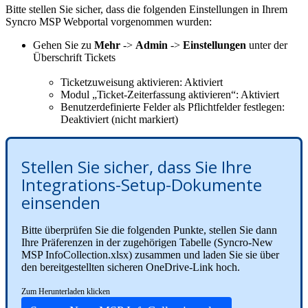
Bitte
stellen
Sie
sicher
,
dass
die
folgenden
Einstellungen
in
Ihrem
Syncro
MSP
Webportal
vorgenommen
wurden
:
Gehen
Sie
zu
Mehr
-
>
Admin
-
>
Einstellungen
unter
der
Ü
berschrift
Tickets
Ticketzuweisung
aktivieren
:
Aktiviert
Modul
„
Ticket
-
Zeiterfassung
aktivieren
“
:
Aktiviert
Benutzerdefinierte
Felder
als
Pflichtfelder
festlegen
:
Deaktiviert
(
nicht
markiert
)
Stellen
Sie
sicher
,
dass
Sie
Ihre
Integrations
-
Setup
-
Dokumente
einsenden
Bitte
ü
berpr
ü
fen
Sie
die
folgenden
Punkte
,
stellen
Sie
dann
Ihre
Pr
ä
ferenzen
in
der
zugeh
ö
rigen
Tabelle
(
Syncro
-
New
MSP
InfoCollection
.
xlsx
)
zusammen
und
laden
Sie
sie
ü
ber
den
bereitgestellten
sicheren
OneDrive
-
Link
hoch
.
Zum
Herunterladen
klicken