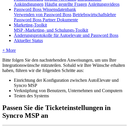
Ankündigungen
Häufig gestellte Fragen
Anleitungsvideos
Password Boss Wissensdatenbank
Verwenden von Password Boss
Betriebswirtschaftslehre
Password Boss Partner Dokumente
Marketing-Toolkit
MSP -Marketing- und Schulungs-Toolkit
Änderungsprotokolle für Autoelevate und Password Boss
Aktueller Status
+ More
Bitte
folgen
Sie
den
nachstehenden
Anweisungen
,
um
uns
Ihre
Integrationsw
ü
nsche
mitzuteilen
.
Sobald
wir
Ihre
W
ü
nsche
erhalten
haben
,
f
ü
hren
wir
die
folgenden
Schritte
aus
:
Einrichtung
der
Konfiguration
zwischen
AutoElevate
und
Syncro
MSP
Verkn
ü
pfung
von
Benutzern
,
Unternehmen
und
Computern
Testen
des
Systems
Passen
Sie
die
Ticketeinstellungen
in
Syncro
MSP
an