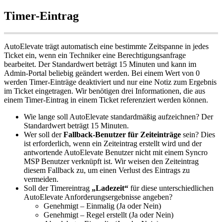
Timer
-
Eintrag
AutoElevate
tr
ä
gt
automatisch
eine
bestimmte
Zeitspanne
in
jedes
Ticket
ein
,
wenn
ein
Techniker
eine
Berechtigungsanfrage
bearbeitet
.
Der
Standardwert
betr
ä
gt
15
Minuten
und
kann
im
Admin
-
Portal
beliebig
ge
ä
ndert
werden
.
Bei
einem
Wert
von
0
werden
Timer
-
Eintr
ä
ge
deaktiviert
und
nur
eine
Notiz
zum
Ergebnis
im
Ticket
eingetragen
.
Wir
ben
ö
tigen
drei
Informationen
,
die
aus
einem
Timer
-
Eintrag
in
einem
Ticket
referenziert
werden
k
ö
nnen
.
Wie
lange
soll
AutoElevate
standardm
ä
ß
ig
aufzeichnen
?
Der
Standardwert
betr
ä
gt
15
Minuten
.
Wer
soll
der
Fallback
-
Benutzer
f
ü
r
Zeiteintr
ä
ge
sein
?
Dies
ist
erforderlich
,
wenn
ein
Zeiteintrag
erstellt
wird
und
der
antwortende
AutoElevate
Benutzer
nicht
mit
einem
Syncro
MSP
Benutzer
verkn
ü
pft
ist
.
Wir
weisen
den
Zeiteintrag
diesem
Fallback
zu
,
um
einen
Verlust
des
Eintrags
zu
vermeiden
.
Soll
der
Timereintrag
„
Ladezeit
“
f
ü
r
diese
unterschiedlichen
AutoElevate
Anforderungsergebnisse
angeben
?
Genehmigt
–
Einmalig
(
Ja
oder
Nein
)
Genehmigt
–
Regel
erstellt
(
Ja
oder
Nein
)