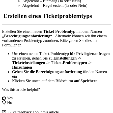
Abgelehnt
–
Einmalig
(
Ja
oder
Nein
)
Abgelehnt
–
Regel
erstellt
(
Ja
oder
Nein
)
Erstellen
eines
Ticketproblemtyps
Erstellen
Sie
einen
neuen
Ticket
-
Problemtyp
mit
dem
Namen
„
Berechtigungsanforderung
“
.
Alternativ
k
ö
nnen
wir
ihn
einem
vorhandenen
Problemtyp
zuordnen
.
Bitte
geben
Sie
dies
im
Formular
an
.
Um
einen
neuen
Ticket
-
Problemtyp
f
ü
r
Privilegienanfragen
zu
erstellen
,
gehen
Sie
zu
Einstellungen
-
>
Ticketeinstellungen
-
>
Ticket
-
Problemtypen
-
>
Hinzuf
ü
gen
Geben
Sie
die
Berechtigungsanforderung
f
ü
r
den
Namen
ein
Klicken
Sie
unten
auf
dem
Bildschirm
auf
Speichern
Was this article helpful?
Yes
No
Give feedback about this article