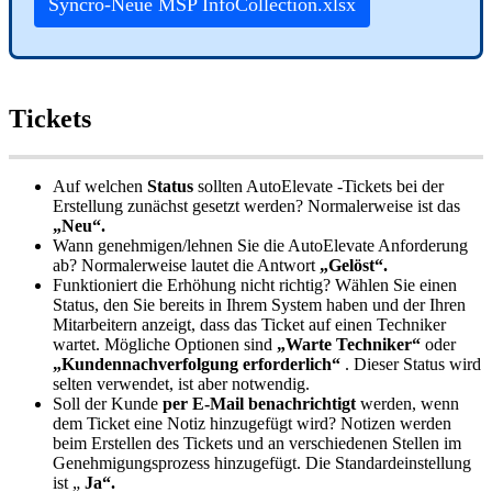
Syncro
-
Neue
MSP
InfoCollection
.
xlsx
Tickets
Auf
welchen
Status
sollten
AutoElevate
-
Tickets
bei
der
Erstellung
zun
ä
chst
gesetzt
werden
?
Normalerweise
ist
das
„
Neu
“
.
Wann
genehmigen
/
lehnen
Sie
die
AutoElevate
Anforderung
ab
?
Normalerweise
lautet
die
Antwort
„
Gel
ö
st
“
.
Funktioniert
die
Erh
ö
hung
nicht
richtig
?
W
ä
hlen
Sie
einen
Status
,
den
Sie
bereits
in
Ihrem
System
haben
und
der
Ihren
Mitarbeitern
anzeigt
,
dass
das
Ticket
auf
einen
Techniker
wartet
.
M
ö
gliche
Optionen
sind
„
Warte
Techniker
“
oder
„
Kundennachverfolgung
erforderlich
“
.
Dieser
Status
wird
selten
verwendet
,
ist
aber
notwendig
.
Soll
der
Kunde
per
E
-
Mail
benachrichtigt
werden
,
wenn
dem
Ticket
eine
Notiz
hinzugef
ü
gt
wird
?
Notizen
werden
beim
Erstellen
des
Tickets
und
an
verschiedenen
Stellen
im
Genehmigungsprozess
hinzugef
ü
gt
.
Die
Standardeinstellung
ist
„
Ja
“
.