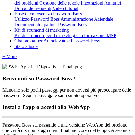
dei problemi
Gestione delle regole
Integrazioni
Annunci
Domande frequenti
Video tutorial
Base di conoscenza Password Boss
Utilizzo Password Boss
Amministrazione Aziendale
Documenti del partner Password Boss
Kit di strumenti di marketing
Kit di strumenti per il marketing e la formazione MSP
Changelog per Autoelevate e Password Boss
Stato attuale
+ More
Benvenuti
su
Password
Boss
!
Mancano
solo
pochi
passaggi
per
non
doversi
pi
ù
preoccupare
delle
password
.
Segui
i
passaggi
e
sarai
subito
operativo
.
Installa
l
'
app
o
accedi
alla
WebApp
Password
Boss
sta
passando
a
una
versione
WebApp
del
prodotto
,
che
verr
à
distribuita
agli
utenti
finali
nel
corso
del
tempo
.
A
seconda