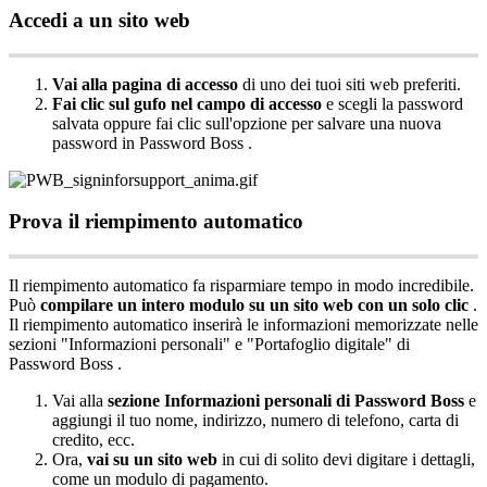
Accedi
a
un
sito
web
Vai
alla
pagina
di
accesso
di
uno
dei
tuoi
siti
web
preferiti
.
Fai
clic
sul
gufo
nel
campo
di
accesso
e
scegli
la
password
salvata
oppure
fai
clic
sull
'
opzione
per
salvare
una
nuova
password
in
Password
Boss
.
Prova
il
riempimento
automatico
Il
riempimento
automatico
fa
risparmiare
tempo
in
modo
incredibile
.
Pu
ò
compilare
un
intero
modulo
su
un
sito
web
con
un
solo
clic
.
Il
riempimento
automatico
inserir
à
le
informazioni
memorizzate
nelle
sezioni
"
Informazioni
personali
"
e
"
Portafoglio
digitale
"
di
Password
Boss
.
Vai
alla
sezione
Informazioni
personali
di
Password
Boss
e
aggiungi
il
tuo
nome
,
indirizzo
,
numero
di
telefono
,
carta
di
credito
,
ecc
.
Ora
,
vai
su
un
sito
web
in
cui
di
solito
devi
digitare
i
dettagli
,
come
un
modulo
di
pagamento
.