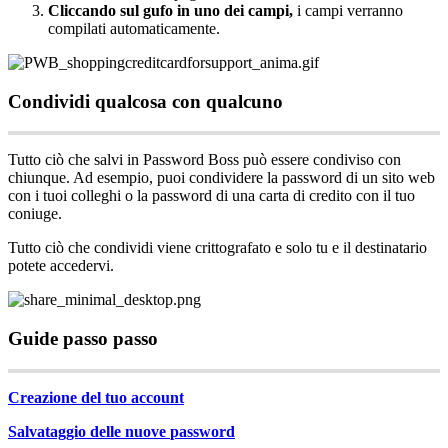
Cliccando
sul
gufo
in
uno
dei
campi
,
i
campi
verranno
compilati
automaticamente
.
Condividi
qualcosa
con
qualcuno
Tutto
ci
ò
che
salvi
in
Password
Boss
pu
ò
essere
condiviso
con
chiunque
.
Ad
esempio
,
puoi
condividere
la
password
di
un
sito
web
con
i
tuoi
colleghi
o
la
password
di
una
carta
di
credito
con
il
tuo
coniuge
.
Tutto
ci
ò
che
condividi
viene
crittografato
e
solo
tu
e
il
destinatario
potete
accedervi
.
Guide
passo
passo
Creazione
del
tuo
account
Salvataggio
delle
nuove
password