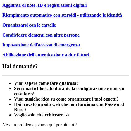
Aggiunta
di
note
,
ID
e
registrazioni
digitali
Riempimento
automatico
con
steroidi
-
utilizzando
le
identit
à
Organizzarsi
con
le
cartelle
Condividere
elementi
con
altre
persone
Impostazione
dell
'
accesso
di
emergenza
Abilitazione
dell
'
autenticazione
a
due
fattori
Hai
domande
?
Vuoi
sapere
come
fare
qualcosa
?
Sei
rimasto
bloccato
durante
la
configurazione
e
non
sai
cosa
fare
?
Vuoi
qualche
idea
su
come
organizzare
i
tuoi
oggetti
?
Hai
trovato
un
sito
web
che
non
funziona
con
Password
Boss
?
Voglio
solo
chiacchierare
;
-
)
Nessun
problema
,
siamo
qui
per
aiutarti
!