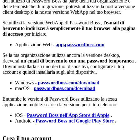
dell
'
utilizzo
di
Password
Boss
da
parte
della
tua
organizzazione
e
delle
tempistiche
di
migrazione
,
potresti
utilizzare
la
nostra
versione
client
desktop
o
la
nostra
versione
WebApp
nel
tuo
browser
.
Se
utilizzi
la
versione
WebApp
di
Password
Boss
,
l
'
e
-
mail
di
benvenuto
indirizzer
à
semplicemente
il
tuo
browser
alla
pagina
di
accesso
per
iniziare
.
Applicazione
Web
-
app
.
passwordboss
.
com
Se
la
tua
organizzazione
utilizza
ancora
la
versione
desktop
,
riceverai
un
'
email
di
benvenuto
con
una
password
temporanea
.
Dovrai
installarla
su
uno
dei
tuoi
dispositivi
,
configurare
il
tuo
account
e
quindi
installarla
sugli
altri
dispositivi
.
Windows
-
passwordboss
.
com
/
download
macOS
-
passwordboss
.
com
/
download
Entrambe
le
versioni
di
Password
Boss
utilizzano
la
stessa
applicazione
mobile
:
scarica
la
versione
per
il
tuo
telefono
.
iOS
-
Password
Boss
nell
'
App
Store
di
Apple
.
Android
-
Password
Boss
nel
Google
Play
Store
.
Crea
il
tuo
account