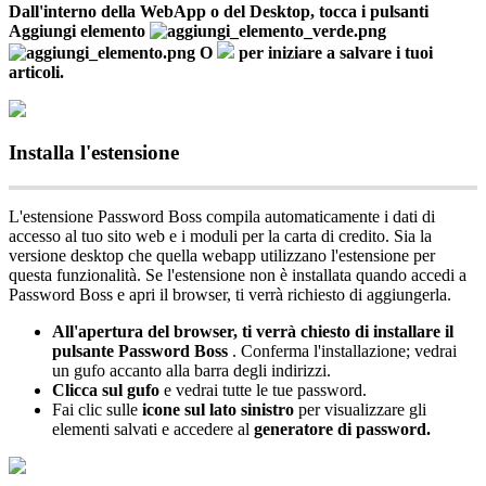
Dall
'
interno
della
WebApp
o
del
Desktop
,
tocca
i
pulsanti
Aggiungi
elemento
O
per
iniziare
a
salvare
i
tuoi
articoli
.
Installa
l
'
estensione
L
'
estensione
Password
Boss
compila
automaticamente
i
dati
di
accesso
al
tuo
sito
web
e
i
moduli
per
la
carta
di
credito
.
Sia
la
versione
desktop
che
quella
webapp
utilizzano
l
'
estensione
per
questa
funzionalit
à
.
Se
l
'
estensione
non
è
installata
quando
accedi
a
Password
Boss
e
apri
il
browser
,
ti
verr
à
richiesto
di
aggiungerla
.
All
'
apertura
del
browser
,
ti
verr
à
chiesto
di
installare
il
pulsante
Password
Boss
.
Conferma
l
'
installazione
;
vedrai
un
gufo
accanto
alla
barra
degli
indirizzi
.
Clicca
sul
gufo
e
vedrai
tutte
le
tue
password
.
Fai
clic
sulle
icone
sul
lato
sinistro
per
visualizzare
gli
elementi
salvati
e
accedere
al
generatore
di
password
.