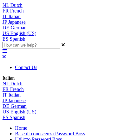
NL
Dutch
FR
French
IT
Italian
JP
Japanese
DE
German
US
English (US)
ES
Spanish
Contact Us
Italian
NL
Dutch
FR
French
IT
Italian
JP
Japanese
DE
German
US
English (US)
ES
Spanish
Home
Base di conoscenza Password Boss
Utilizzo Password Boss