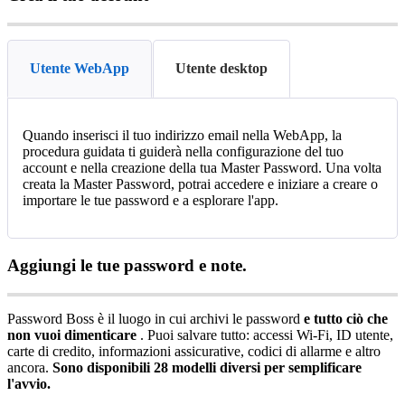
Utente WebApp
Utente desktop
Quando
inserisci
il
tuo
indirizzo
email
nella
WebApp
,
la
procedura
guidata
ti
guider
à
nella
configurazione
del
tuo
account
e
nella
creazione
della
tua
Master
Password
.
Una
volta
creata
la
Master
Password
,
potrai
accedere
e
iniziare
a
creare
o
importare
le
tue
password
e
a
esplorare
l
'
app
.
Aggiungi
le
tue
password
e
note
.
Password
Boss
è
il
luogo
in
cui
archivi
le
password
e
tutto
ci
ò
che
non
vuoi
dimenticare
.
Puoi
salvare
tutto
:
accessi
Wi
-
Fi
,
ID
utente
,
carte
di
credito
,
informazioni
assicurative
,
codici
di
allarme
e
altro
ancora
.
Sono
disponibili
28
modelli
diversi
per
semplificare
l
'
avvio
.