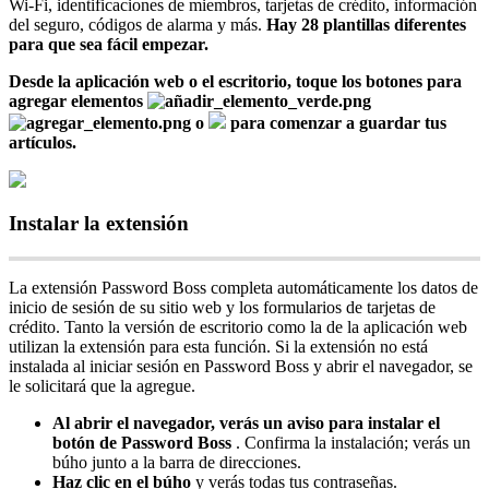
Wi
-
Fi
,
identificaciones
de
miembros
,
tarjetas
de
cr
é
dito
,
informaci
ó
n
del
seguro
,
c
ó
digos
de
alarma
y
m
á
s
.
Hay
28
plantillas
diferentes
para
que
sea
f
á
cil
empezar
.
Desde
la
aplicaci
ó
n
web
o
el
escritorio
,
toque
los
botones
para
agregar
elementos
o
para
comenzar
a
guardar
tus
art
í
culos
.
Instalar
la
extensi
ó
n
La
extensi
ó
n
Password
Boss
completa
autom
á
ticamente
los
datos
de
inicio
de
sesi
ó
n
de
su
sitio
web
y
los
formularios
de
tarjetas
de
cr
é
dito
.
Tanto
la
versi
ó
n
de
escritorio
como
la
de
la
aplicaci
ó
n
web
utilizan
la
extensi
ó
n
para
esta
funci
ó
n
.
Si
la
extensi
ó
n
no
est
á
instalada
al
iniciar
sesi
ó
n
en
Password
Boss
y
abrir
el
navegador
,
se
le
solicitar
á
que
la
agregue
.
Al
abrir
el
navegador
,
ver
á
s
un
aviso
para
instalar
el
bot
ó
n
de
Password
Boss
.
Confirma
la
instalaci
ó
n
;
ver
á
s
un
b
ú
ho
junto
a
la
barra
de
direcciones
.
Haz
clic
en
el
b
ú
ho
y
ver
á
s
todas
tus
contrase
ñ
as
.