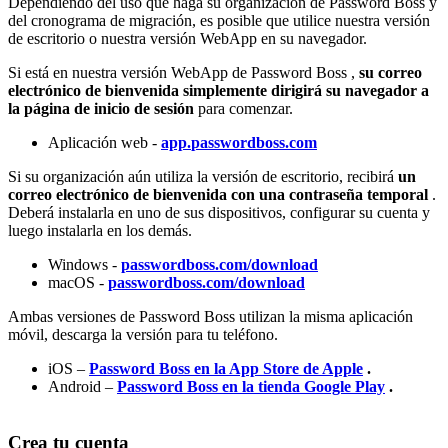
Dependiendo
del
uso
que
haga
su
organizaci
ó
n
de
Password
Boss
y
del
cronograma
de
migraci
ó
n
,
es
posible
que
utilice
nuestra
versi
ó
n
de
escritorio
o
nuestra
versi
ó
n
WebApp
en
su
navegador
.
Si
est
á
en
nuestra
versi
ó
n
WebApp
de
Password
Boss
,
su
correo
electr
ó
nico
de
bienvenida
simplemente
dirigir
á
su
navegador
a
la
p
á
gina
de
inicio
de
sesi
ó
n
para
comenzar
.
Aplicaci
ó
n
web
-
app
.
passwordboss
.
com
Si
su
organizaci
ó
n
a
ú
n
utiliza
la
versi
ó
n
de
escritorio
,
recibir
á
un
correo
electr
ó
nico
de
bienvenida
con
una
contrase
ñ
a
temporal
.
Deber
á
instalarla
en
uno
de
sus
dispositivos
,
configurar
su
cuenta
y
luego
instalarla
en
los
dem
á
s
.
Windows
-
passwordboss
.
com
/
download
macOS
-
passwordboss
.
com
/
download
Ambas
versiones
de
Password
Boss
utilizan
la
misma
aplicaci
ó
n
m
ó
vil
,
descarga
la
versi
ó
n
para
tu
tel
é
fono
.
iOS
–
Password
Boss
en
la
App
Store
de
Apple
.
Android
–
Password
Boss
en
la
tienda
Google
Play
.
Crea
tu
cuenta