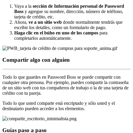
Vaya
a
la
secci
ó
n
de
Informaci
ó
n
personal
de
Password
Boss
y
agregue
su
nombre
,
direcci
ó
n
,
n
ú
mero
de
tel
é
fono
,
tarjeta
de
cr
é
dito
,
etc
.
Ahora
,
ve
a
un
sitio
web
donde
normalmente
tendr
á
s
que
escribir
los
detalles
,
como
un
formulario
de
pago
.
Haga
clic
en
el
b
ú
ho
en
uno
de
los
campos
para
completarlos
autom
á
ticamente
.
Compartir
algo
con
alguien
Todo
lo
que
guardes
en
Password
Boss
se
puede
compartir
con
cualquier
otra
persona
.
Por
ejemplo
,
puedes
compartir
la
contrase
ñ
a
de
un
sitio
web
con
tus
compa
ñ
eros
de
trabajo
o
la
de
una
tarjeta
de
cr
é
dito
con
tu
pareja
.
Todo
lo
que
usted
comparte
est
á
encriptado
y
s
ó
lo
usted
y
el
destinatario
pueden
acceder
a
los
elementos
.
Gu
í
as
paso
a
paso