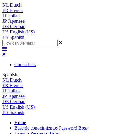
NL
Dutch
FR
French
IT
Italian
JP
Japanese
DE
German
US
English (US)
ES
Spanish
Contact Us
Spanish
NL
Dutch
FR
French
IT
Italian
JP
Japanese
DE
German
US
English (US)
ES
Spanish
Home
Base de conocimientos Password Boss
Usando Password Boss