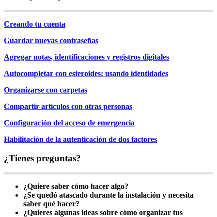
Creando
tu
cuenta
Guardar
nuevas
contrase
ñ
as
Agregar
notas
,
identificaciones
y
registros
digitales
Autocompletar
con
esteroides
:
usando
identidades
Organizarse
con
carpetas
Compartir
art
í
culos
con
otras
personas
Configuraci
ó
n
del
acceso
de
emergencia
Habilitaci
ó
n
de
la
autenticaci
ó
n
de
dos
factores
¿
Tienes
preguntas
?
¿
Quiere
saber
c
ó
mo
hacer
algo
?
¿
Se
qued
ó
atascado
durante
la
instalaci
ó
n
y
necesita
saber
qu
é
hacer
?
¿
Quieres
algunas
ideas
sobre
c
ó
mo
organizar
tus