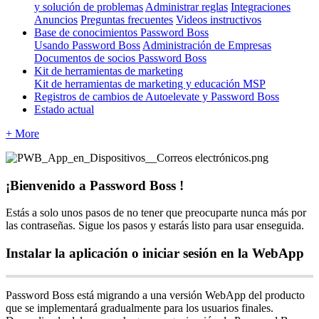
y solución de problemas
Administrar reglas
Integraciones
Anuncios
Preguntas frecuentes
Videos instructivos
Base de conocimientos Password Boss
Usando Password Boss
Administración de Empresas
Documentos de socios Password Boss
Kit de herramientas de marketing
Kit de herramientas de marketing y educación MSP
Registros de cambios de Autoelevate y Password Boss
Estado actual
+ More
¡
Bienvenido
a
Password
Boss
!
Est
á
s
a
solo
unos
pasos
de
no
tener
que
preocuparte
nunca
m
á
s
por
las
contrase
ñ
as
.
Sigue
los
pasos
y
estar
á
s
listo
para
usar
enseguida
.
Instalar
la
aplicaci
ó
n
o
iniciar
sesi
ó
n
en
la
WebApp
Password
Boss
est
á
migrando
a
una
versi
ó
n
WebApp
del
producto
que
se
implementar
á
gradualmente
para
los
usuarios
finales
.