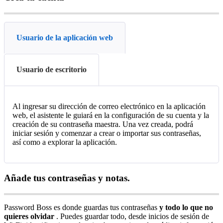
Usuario de la aplicación web
Usuario de escritorio
Al
ingresar
su
direcci
ó
n
de
correo
electr
ó
nico
en
la
aplicaci
ó
n
web
,
el
asistente
le
guiar
á
en
la
configuraci
ó
n
de
su
cuenta
y
la
creaci
ó
n
de
su
contrase
ñ
a
maestra
.
Una
vez
creada
,
podr
á
iniciar
sesi
ó
n
y
comenzar
a
crear
o
importar
sus
contrase
ñ
as
,
as
í
como
a
explorar
la
aplicaci
ó
n
.
A
ñ
ade
tus
contrase
ñ
as
y
notas
.
Password
Boss
es
donde
guardas
tus
contrase
ñ
as
y
todo
lo
que
no
quieres
olvidar
.
Puedes
guardar
todo
,
desde
inicios
de
sesi
ó
n
de