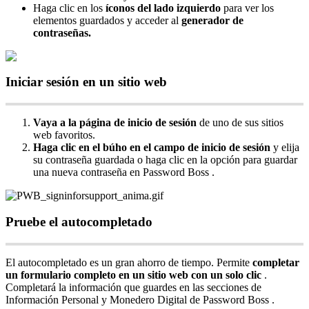
Haga
clic
en
los
í
conos
del
lado
izquierdo
para
ver
los
elementos
guardados
y
acceder
al
generador
de
contrase
ñ
as
.
Iniciar
sesi
ó
n
en
un
sitio
web
Vaya
a
la
p
á
gina
de
inicio
de
sesi
ó
n
de
uno
de
sus
sitios
web
favoritos
.
Haga
clic
en
el
b
ú
ho
en
el
campo
de
inicio
de
sesi
ó
n
y
elija
su
contrase
ñ
a
guardada
o
haga
clic
en
la
opci
ó
n
para
guardar
una
nueva
contrase
ñ
a
en
Password
Boss
.
Pruebe
el
autocompletado
El
autocompletado
es
un
gran
ahorro
de
tiempo
.
Permite
completar
un
formulario
completo
en
un
sitio
web
con
un
solo
clic
.
Completar
á
la
informaci
ó
n
que
guardes
en
las
secciones
de
Informaci
ó
n
Personal
y
Monedero
Digital
de
Password
Boss
.