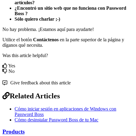
art
í
culos
?
¿
Encontr
ó
un
sitio
web
que
no
funciona
con
Password
Boss
?
S
ó
lo
quiero
charlar
;
-
)
No
hay
problema
.
¡
Estamos
aqu
í
para
ayudarte
!
Utilice
el
bot
ó
n
Cont
á
ctenos
en
la
parte
superior
de
la
p
á
gina
y
d
í
ganos
qu
é
necesita
.
Was this article helpful?
Yes
No
Give feedback about this article
Related Articles
Cómo iniciar sesión en aplicaciones de Windows con
Password Boss
Cómo desinstalar Password Boss de tu Mac
Products