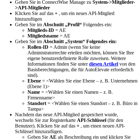
Gehen
Sie
in
ConnectWise
Manage
zu
System
-
>
Mitglieder
-
>
API
-
Mitglieder
Klicken
Sie
auf
das
+
,
um
ein
neues
API
-
Mitglied
hinzuzuf
ü
gen
Geben
Sie
im
Abschnitt
„
Profil
“
Folgendes
ein
:
Mitglieds
-
ID
=
AE
Mitgliedsname
=
AE
Geben
Sie
im
Abschnitt
„
System
“
Folgendes
ein
:
Rollen
-
ID
=
Admin
(
wenn
Sie
keine
Administratorrechte
erteilen
m
ö
chten
,
k
ö
nnen
Sie
Ihre
eigene
benutzerdefinierte
Rolle
zuweisen
.
Weitere
Informationen
finden
Sie
unter
diesen
Artikel
von
den
Basisberechtigungen
,
die
f
ü
r
AutoElevate
erforderlich
sind
)
.
Ebene
=
<
W
ä
hlen
Sie
eine
Ebene
–
z
.
B
.
Unternehmen
(
Ebene
1
)
>
Name
=
<
W
ä
hlen
Sie
einen
Namen
–
z
.
B
.
Firmenname
>
Standort
=
<
W
ä
hlen
Sie
einen
Standort
–
z
.
B
.
B
ü
ro
in
Tampa
>
Nachdem
das
neue
API
-
Mitglied
gespeichert
wurde
,
wechseln
Sie
zur
Registerkarte
API
-
Schl
ü
ssel
(
f
ü
r
den
Benutzer
)
.
Klicken
Sie
auf
das
+
,
um
einen
neuen
API
-
Schl
ü
ssel
hinzuzuf
ü
gen
.
Geben
Sie
AE
als
Beschreibung
ein
und
klicken
Sie