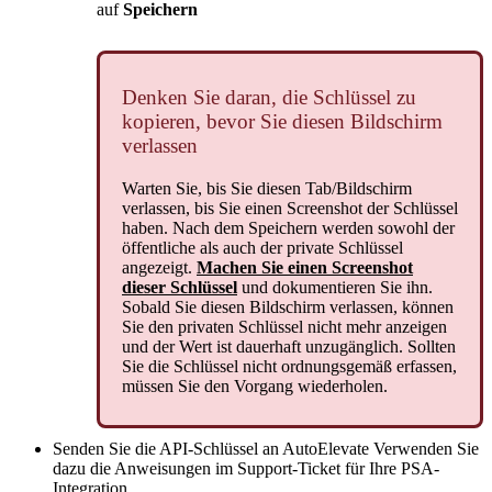
auf
Speichern
Denken
Sie
daran
,
die
Schl
ü
ssel
zu
kopieren
,
bevor
Sie
diesen
Bildschirm
verlassen
Warten
Sie
,
bis
Sie
diesen
Tab
/
Bildschirm
verlassen
,
bis
Sie
einen
Screenshot
der
Schl
ü
ssel
haben
.
Nach
dem
Speichern
werden
sowohl
der
ö
ffentliche
als
auch
der
private
Schl
ü
ssel
angezeigt
.
Machen
Sie
einen
Screenshot
dieser
Schl
ü
ssel
und
dokumentieren
Sie
ihn
.
Sobald
Sie
diesen
Bildschirm
verlassen
,
k
ö
nnen
Sie
den
privaten
Schl
ü
ssel
nicht
mehr
anzeigen
und
der
Wert
ist
dauerhaft
unzug
ä
nglich
.
Sollten
Sie
die
Schl
ü
ssel
nicht
ordnungsgem
ä
ß
erfassen
,
m
ü
ssen
Sie
den
Vorgang
wiederholen
.
Senden
Sie
die
API
-
Schl
ü
ssel
an
AutoElevate
Verwenden
Sie
dazu
die
Anweisungen
im
Support
-
Ticket
f
ü
r
Ihre
PSA
-
Integration
.