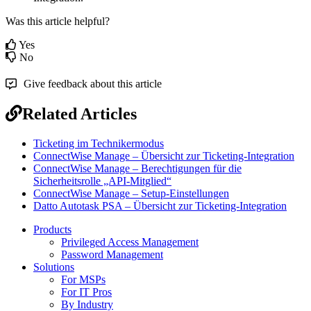
Was this article helpful?
Yes
No
Give feedback about this article
Related Articles
Ticketing im Technikermodus
ConnectWise Manage – Übersicht zur Ticketing-Integration
ConnectWise Manage – Berechtigungen für die
Sicherheitsrolle „API-Mitglied“
ConnectWise Manage – Setup-Einstellungen
Datto Autotask PSA – Übersicht zur Ticketing-Integration
Products
Privileged Access Management
Password Management
Solutions
For MSPs
For IT Pros
By Industry