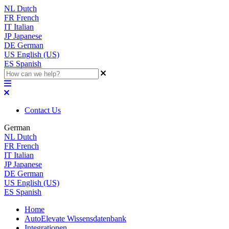
NL
Dutch
FR
French
IT
Italian
JP
Japanese
DE
German
US
English (US)
ES
Spanish
Contact Us
German
NL
Dutch
FR
French
IT
Italian
JP
Japanese
DE
German
US
English (US)
ES
Spanish
Home
AutoElevate Wissensdatenbank
Integrationen