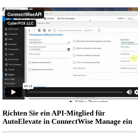
Richten
Sie
ein
API
-
Mitglied
f
ü
r
AutoElevate
in
ConnectWise
Manage
ein