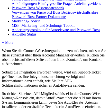
Ankündigungen
Häufig gestellte Fragen
Anleitungsvideos
Password Boss Wissensdatenbank
Verwenden von Password Boss
Betriebswirtschaftslehre
Password Boss Partner Dokumente
Marketing-Toolkit
MSP -Marketing- und Schulungs-Toolkit
Änderungsprotokolle für Autoelevate und Password Boss
Aktueller Status
+ More
Wenn
Sie
die
ConnectWise
-
Integration
nutzen
m
ö
chten
,
m
ü
ssen
Sie
diese
zun
ä
chst
ü
ber
Ihren
Account
Manager
erwerben
.
Klicken
Sie
oben
rechts
auf
dieser
Seite
auf
den
Link
„
Kontakt
“
,
um
Kontakt
aufzunehmen
.
Sobald
die
Integration
erworben
wurde
,
wird
ein
Support
-
Ticket
ge
ö
ffnet
,
das
Ihre
Integrationseinrichtung
verfolgt
und
Informationen
dazu
enth
ä
lt
,
wie
Sie
Ihre
API
-
Schl
ü
sselinformationen
sicher
an
AutoElevate
senden
.
So
richten
Sie
einen
API
-
Mitgliedsschl
ü
ssel
in
der
ConnectWise
Manage
-
Konsole
ein
,
damit
AutoElevate
ü
ber
die
API
mit
Ihrem
System
kommunizieren
kann
,
bevor
Sie
AutoElevate
-
Agenten
installieren
oder
zus
ä
tzliche
Techniker
in
AutoElevate
einrichten
.