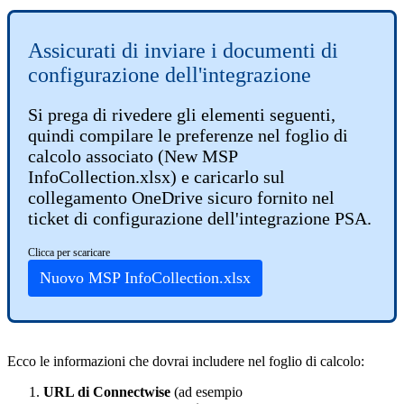
Assicurati
di
inviare
i
documenti
di
configurazione
dell
'
integrazione
Si
prega
di
rivedere
gli
elementi
seguenti
,
quindi
compilare
le
preferenze
nel
foglio
di
calcolo
associato
(
New
MSP
InfoCollection
.
xlsx
)
e
caricarlo
sul
collegamento
OneDrive
sicuro
fornito
nel
ticket
di
configurazione
dell
'
integrazione
PSA
.
Clicca
per
scaricare
Nuovo
MSP
InfoCollection
.
xlsx
Ecco
le
informazioni
che
dovrai
includere
nel
foglio
di
calcolo
:
URL
di
Connectwise
(
ad
esempio