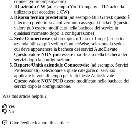
connect
.
yourcompany
.
com
)
ID
azienda
CW
(
ad
esempio
YourCompany
.
.
.
l
'
ID
azienda
utilizzato
per
accedere
a
CW
)
Risorsa
tecnica
predefinita
(
ad
esempio
Bill
Gates
)
:
questo
è
il
tecnico
predefinito
a
cui
verranno
assegnati
i
ticket
.
(
Questo
valore
pu
ò
essere
modificato
nella
bacheca
dei
servizi
in
qualsiasi
momento
dopo
la
configurazione
)
Sede
Connectwise
(
ad
esempio
,
ufficio
di
Tampa
)
:
se
la
tua
azienda
utilizza
pi
ù
sedi
in
ConnectWise
,
seleziona
la
sede
a
cui
deve
appartenere
la
bacheca
dei
servizi
AutoElevate
.
Questo
valore
NON
pu
ò
essere
modificato
nella
bacheca
dei
servizi
dopo
la
configurazione
.
Reparto
/
Unit
à
aziendale
Connectwise
(
ad
esempio
,
Servizi
Professionali
)
:
selezionare
a
quale
categoria
di
servizio
applicare
le
voci
di
tempo
per
le
richieste
AutoElevate
.
Questo
valore
NON
PU
Ò
essere
modificato
nella
bacheca
dei
servizi
dopo
la
configurazione
.
Was this article helpful?
Yes
No
Give feedback about this article