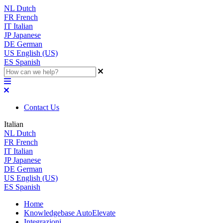
NL
Dutch
FR
French
IT
Italian
JP
Japanese
DE
German
US
English (US)
ES
Spanish
Contact Us
Italian
NL
Dutch
FR
French
IT
Italian
JP
Japanese
DE
German
US
English (US)
ES
Spanish
Home
Knowledgebase AutoElevate
Integrazioni