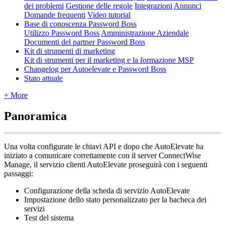
dei problemi
Gestione delle regole
Integrazioni
Annunci
Domande frequenti
Video tutorial
Base di conoscenza Password Boss
Utilizzo Password Boss
Amministrazione Aziendale
Documenti del partner Password Boss
Kit di strumenti di marketing
Kit di strumenti per il marketing e la formazione MSP
Changelog per Autoelevate e Password Boss
Stato attuale
+ More
Panoramica
Una
volta
configurate
le
chiavi
API
e
dopo
che
AutoElevate
ha
iniziato
a
comunicare
correttamente
con
il
server
ConnectWise
Manage
,
il
servizio
clienti
AutoElevate
proseguir
à
con
i
seguenti
passaggi
:
Configurazione
della
scheda
di
servizio
AutoElevate
Impostazione
dello
stato
personalizzato
per
la
bacheca
dei
servizi
Test
del
sistema