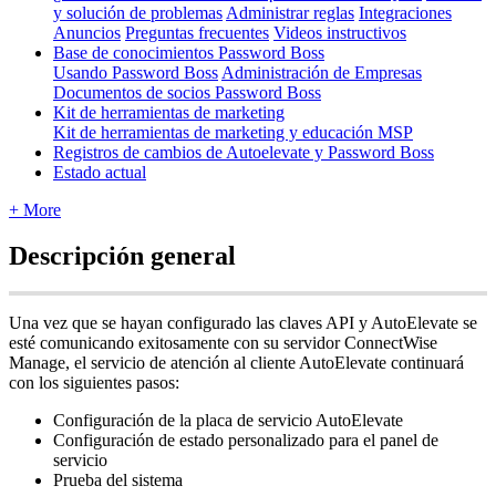
y solución de problemas
Administrar reglas
Integraciones
Anuncios
Preguntas frecuentes
Videos instructivos
Base de conocimientos Password Boss
Usando Password Boss
Administración de Empresas
Documentos de socios Password Boss
Kit de herramientas de marketing
Kit de herramientas de marketing y educación MSP
Registros de cambios de Autoelevate y Password Boss
Estado actual
+ More
Descripci
ó
n
general
Una
vez
que
se
hayan
configurado
las
claves
API
y
AutoElevate
se
est
é
comunicando
exitosamente
con
su
servidor
ConnectWise
Manage
,
el
servicio
de
atenci
ó
n
al
cliente
AutoElevate
continuar
á
con
los
siguientes
pasos
:
Configuraci
ó
n
de
la
placa
de
servicio
AutoElevate
Configuraci
ó
n
de
estado
personalizado
para
el
panel
de
servicio
Prueba
del
sistema