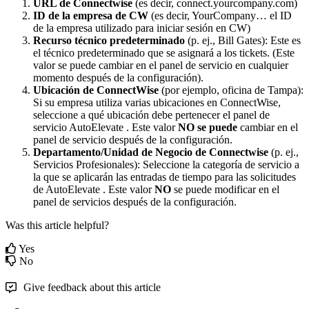
URL
de
Connectwise
(
es
decir
,
connect
.
yourcompany
.
com
)
ID
de
la
empresa
de
CW
(
es
decir
,
YourCompany
…
el
ID
de
la
empresa
utilizado
para
iniciar
sesi
ó
n
en
CW
)
Recurso
t
é
cnico
predeterminado
(
p
.
ej
.
,
Bill
Gates
)
:
Este
es
el
t
é
cnico
predeterminado
que
se
asignar
á
a
los
tickets
.
(
Este
valor
se
puede
cambiar
en
el
panel
de
servicio
en
cualquier
momento
despu
é
s
de
la
configuraci
ó
n
)
.
Ubicaci
ó
n
de
ConnectWise
(
por
ejemplo
,
oficina
de
Tampa
)
:
Si
su
empresa
utiliza
varias
ubicaciones
en
ConnectWise
,
seleccione
a
qu
é
ubicaci
ó
n
debe
pertenecer
el
panel
de
servicio
AutoElevate
.
Este
valor
NO
se
puede
cambiar
en
el
panel
de
servicio
despu
é
s
de
la
configuraci
ó
n
.
Departamento
/
Unidad
de
Negocio
de
Connectwise
(
p
.
ej
.
,
Servicios
Profesionales
)
:
Seleccione
la
categor
í
a
de
servicio
a
la
que
se
aplicar
á
n
las
entradas
de
tiempo
para
las
solicitudes
de
AutoElevate
.
Este
valor
NO
se
puede
modificar
en
el
panel
de
servicios
despu
é
s
de
la
configuraci
ó
n
.
Was this article helpful?
Yes
No
Give feedback about this article