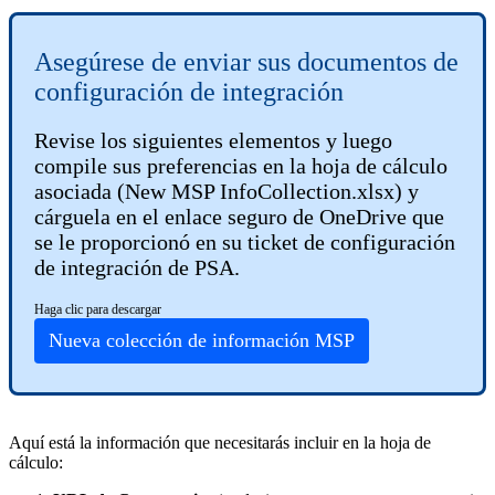
Aseg
ú
rese
de
enviar
sus
documentos
de
configuraci
ó
n
de
integraci
ó
n
Revise
los
siguientes
elementos
y
luego
compile
sus
preferencias
en
la
hoja
de
c
á
lculo
asociada
(
New
MSP
InfoCollection
.
xlsx
)
y
c
á
rguela
en
el
enlace
seguro
de
OneDrive
que
se
le
proporcion
ó
en
su
ticket
de
configuraci
ó
n
de
integraci
ó
n
de
PSA
.
Haga
clic
para
descargar
Nueva
colecci
ó
n
de
informaci
ó
n
MSP
Aqu
í
est
á
la
informaci
ó
n
que
necesitar
á
s
incluir
en
la
hoja
de
c
á
lculo
: