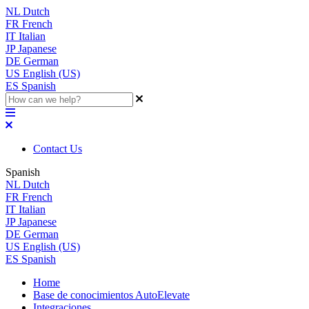
NL
Dutch
FR
French
IT
Italian
JP
Japanese
DE
German
US
English (US)
ES
Spanish
Contact Us
Spanish
NL
Dutch
FR
French
IT
Italian
JP
Japanese
DE
German
US
English (US)
ES
Spanish
Home
Base de conocimientos AutoElevate
Integraciones