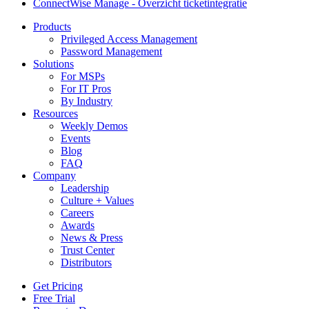
ConnectWise Manage - Overzicht ticketintegratie
Products
Privileged Access Management
Password Management
Solutions
For MSPs
For IT Pros
By Industry
Resources
Weekly Demos
Events
Blog
FAQ
Company
Leadership
Culture + Values
Careers
Awards
News & Press
Trust Center
Distributors
Get Pricing
Free Trial