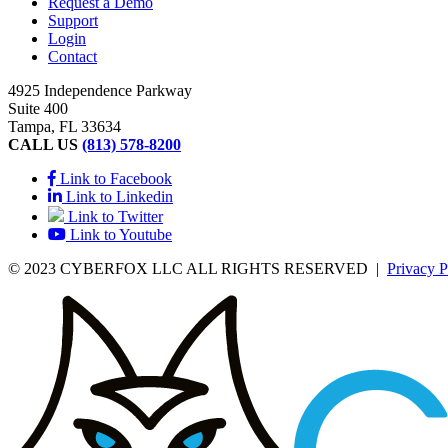
Request a Demo
Support
Login
Contact
4925 Independence Parkway
Suite 400
Tampa, FL 33634
CALL US
(813) 578-8200
Link to Facebook
Link to Linkedin
Link to Twitter
Link to Youtube
© 2023 CYBERFOX LLC ALL RIGHTS RESERVED
|
Privacy P