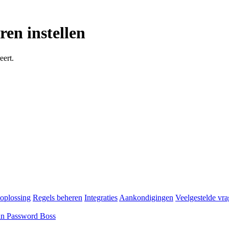
en instellen
eert.
oplossing
Regels beheren
Integraties
Aankondigingen
Veelgestelde vr
an Password Boss