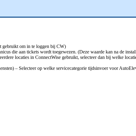
t
gebruikt
om
in
te
loggen
bij
CW
)
hnicus
die
aan
tickets
wordt
toegewezen
.
(
Deze
waarde
kan
na
de
instal
eerdere
locaties
in
ConnectWise
gebruikt
,
selecteer
dan
bij
welke
locati
ensten
)
–
Selecteer
op
welke
servicecategorie
tijdsinvoer
voor
AutoEle