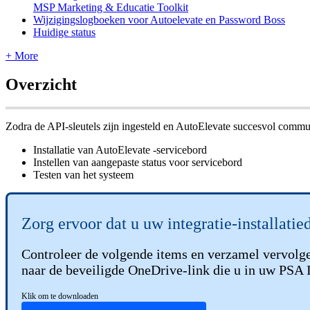
MSP Marketing & Educatie Toolkit
Wijzigingslogboeken voor Autoelevate en Password Boss
Huidige status
+ More
Overzicht
Zodra
de
API
-
sleutels
zijn
ingesteld
en
AutoElevate
succesvol
commun
Installatie
van
AutoElevate
-
servicebord
Instellen
van
aangepaste
status
voor
servicebord
Testen
van
het
systeem
Zorg
ervoor
dat
u
uw
integratie
-
installati
Controleer
de
volgende
items
en
verzamel
vervolg
naar
de
beveiligde
OneDrive
-
link
die
u
in
uw
PSA
Klik
om
te
downloaden