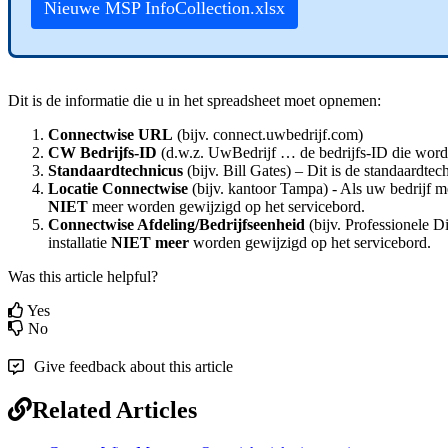
Nieuwe
MSP
InfoCollection
.
xlsx
Dit
is
de
informatie
die
u
in
het
spreadsheet
moet
opnemen
:
Connectwise
URL
(
bijv
.
connect
.
uwbedrijf
.
com
)
CW
Bedrijfs
-
ID
(
d
.
w
.
z
.
UwBedrijf
…
de
bedrijfs
-
ID
die
word
Standaardtechnicus
(
bijv
.
Bill
Gates
)
–
Dit
is
de
standaardtec
Locatie
Connectwise
(
bijv
.
kantoor
Tampa
)
-
Als
uw
bedrijf
m
NIET
meer
worden
gewijzigd
op
het
servicebord
.
Connectwise
Afdeling
/
Bedrijfseenheid
(
bijv
.
Professionele
Di
installatie
NIET
meer
worden
gewijzigd
op
het
servicebord
.
Was this article helpful?
Yes
No
Give feedback about this article
Related Articles