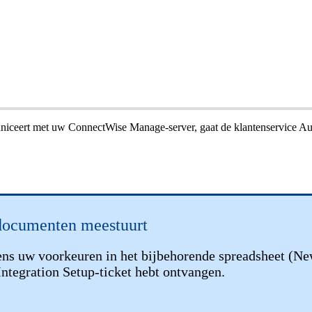
iceert
met
uw
ConnectWise
Manage
-
server
,
gaat
de
klantenservice
Au
edocumenten
meestuurt
ens
uw
voorkeuren
in
het
bijbehorende
spreadsheet
(
Ne
Integration
Setup
-
ticket
hebt
ontvangen
.