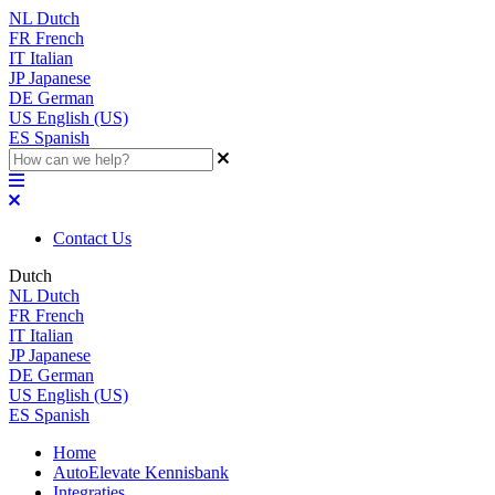
NL
Dutch
FR
French
IT
Italian
JP
Japanese
DE
German
US
English (US)
ES
Spanish
Contact Us
Dutch
NL
Dutch
FR
French
IT
Italian
JP
Japanese
DE
German
US
English (US)
ES
Spanish
Home
AutoElevate Kennisbank
Integraties