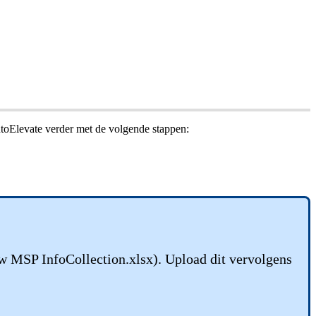
toElevate
verder
met
de
volgende
stappen
:
w
MSP
InfoCollection
.
xlsx
)
.
Upload
dit
vervolgens