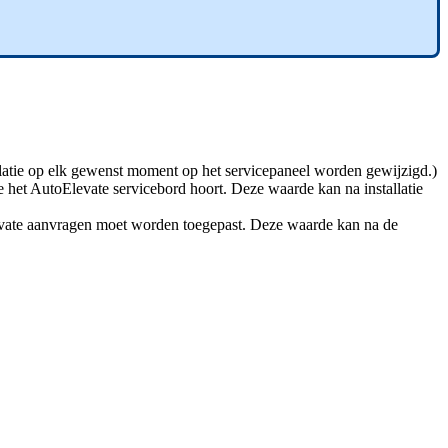
latie
op
elk
gewenst
moment
op
het
servicepaneel
worden
gewijzigd
.
)
e
het
AutoElevate
servicebord
hoort
.
Deze
waarde
kan
na
installatie
vate
aanvragen
moet
worden
toegepast
.
Deze
waarde
kan
na
de