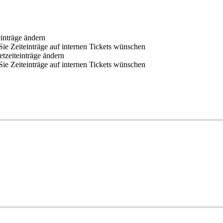
intr
ä
ge
ä
ndern
Sie
Zeiteintr
ä
ge
auf
internen
Tickets
w
ü
nschen
etzeiteintr
ä
ge
ä
ndern
Sie
Zeiteintr
ä
ge
auf
internen
Tickets
w
ü
nschen