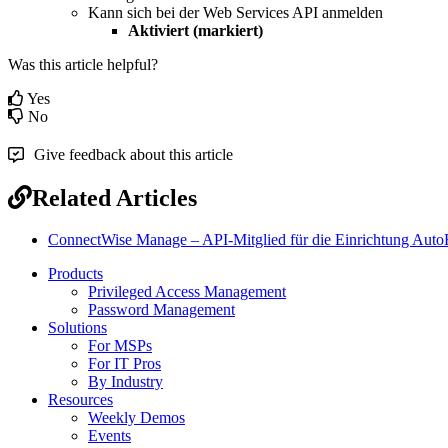
Kann
sich
bei
der
Web
Services
API
anmelden
Aktiviert
(
markiert
)
Was this article helpful?
Yes
No
Give feedback about this article
Related Articles
ConnectWise Manage – API-Mitglied für die Einrichtung AutoE
Products
Privileged Access Management
Password Management
Solutions
For MSPs
For IT Pros
By Industry
Resources
Weekly Demos
Events