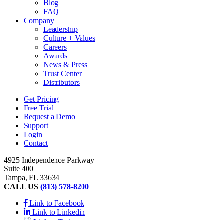
Blog
FAQ
Company
Leadership
Culture + Values
Careers
Awards
News & Press
Trust Center
Distributors
Get Pricing
Free Trial
Request a Demo
Support
Login
Contact
4925 Independence Parkway
Suite 400
Tampa, FL 33634
CALL US
(813) 578-8200
Link to Facebook
Link to Linkedin