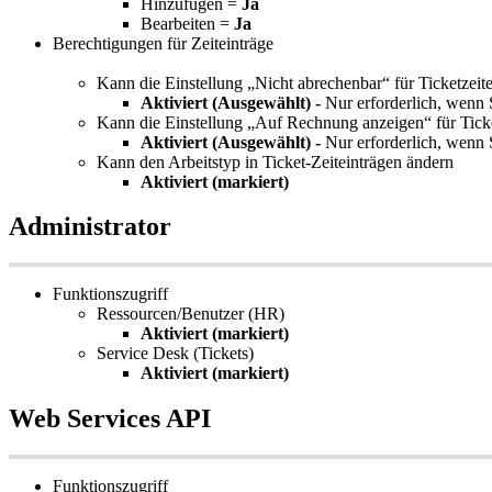
Hinzuf
ü
gen
=
Ja
Bearbeiten
=
Ja
Berechtigungen
f
ü
r
Zeiteintr
ä
ge
Kann
die
Einstellung
„
Nicht
abrechenbar
“
f
ü
r
Ticketzeite
Aktiviert
(
Ausgew
ä
hlt
)
-
Nur
erforderlich
,
wenn
Kann
die
Einstellung
„
Auf
Rechnung
anzeigen
“
f
ü
r
Tick
Aktiviert
(
Ausgew
ä
hlt
)
-
Nur
erforderlich
,
wenn
Kann
den
Arbeitstyp
in
Ticket
-
Zeiteintr
ä
gen
ä
ndern
Aktiviert
(
markiert
)
Administrator
Funktionszugriff
Ressourcen
/
Benutzer
(
HR
)
Aktiviert
(
markiert
)
Service
Desk
(
Tickets
)
Aktiviert
(
markiert
)
Web
Services
API
Funktionszugriff