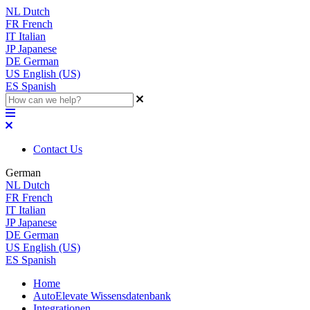
NL
Dutch
FR
French
IT
Italian
JP
Japanese
DE
German
US
English (US)
ES
Spanish
Contact Us
German
NL
Dutch
FR
French
IT
Italian
JP
Japanese
DE
German
US
English (US)
ES
Spanish
Home
AutoElevate Wissensdatenbank
Integrationen