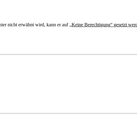
hier
nicht
erw
ä
hnt
wird
,
kann
er
auf
„
Keine
Berechtigung
“
gesetzt
wer