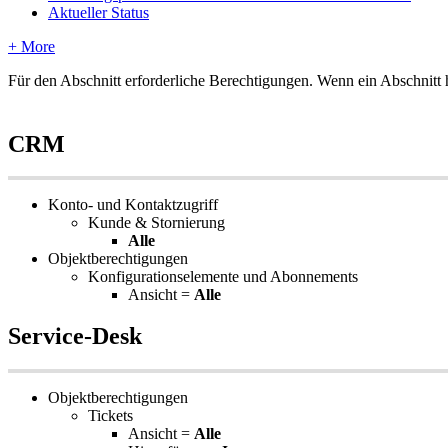
Aktueller Status
+ More
F
ü
r
den
Abschnitt
erforderliche
Berechtigungen
.
Wenn
ein
Abschnitt
CRM
Konto
-
und
Kontaktzugriff
Kunde
&
Stornierung
Alle
Objektberechtigungen
Konfigurationselemente
und
Abonnements
Ansicht
=
Alle
Service
-
Desk
Objektberechtigungen
Tickets
Ansicht
=
Alle