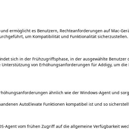
und
erm
ö
glicht
es
Benutzern
,
Rechteanforderungen
auf
Mac
-
Ger
urchgef
ü
hrt
,
um
Kompatibilit
ä
t
und
Funktionalit
ä
t
sicherzustellen
.
indet
sich
in
der
Fr
ü
hzugriffsphase
,
in
der
ausgew
ä
hlte
Benutzer
e
Unterst
ü
tzung
von
Erh
ö
hungsanforderungen
f
ü
r
Addigy
,
um
die
rh
ö
hungsanforderungen
ä
hnlich
wie
der
Windows
-
Agent
und
sorg
handenen
AutoElevate
Funktionen
kompatibel
ist
und
so
sicherstell
OS
-
Agent
vom
fr
ü
hen
Zugriff
auf
die
allgemeine
Verf
ü
gbarkeit
wec