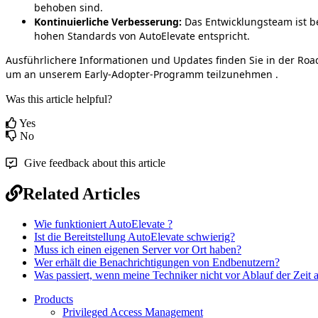
behoben
sind
.
Kontinuierliche
Verbesserung
:
Das
Entwicklungsteam
ist
b
hohen
Standards
von
AutoElevate
entspricht
.
Ausf
ü
hrlichere
Informationen
und
Updates
finden
Sie
in
der
Roa
um
an
unserem
Early
-
Adopter
-
Programm
teilzunehmen
.
Was this article helpful?
Yes
No
Give feedback about this article
Related Articles
Wie funktioniert AutoElevate ?
Ist die Bereitstellung AutoElevate schwierig?
Muss ich einen eigenen Server vor Ort haben?
Wer erhält die Benachrichtigungen von Endbenutzern?
Was passiert, wenn meine Techniker nicht vor Ablauf der Zeit 
Products
Privileged Access Management