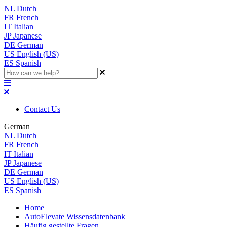
NL
Dutch
FR
French
IT
Italian
JP
Japanese
DE
German
US
English (US)
ES
Spanish
Contact Us
German
NL
Dutch
FR
French
IT
Italian
JP
Japanese
DE
German
US
English (US)
ES
Spanish
Home
AutoElevate Wissensdatenbank
Häufig gestellte Fragen