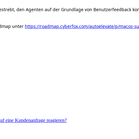
estrebt
,
den
Agenten
auf
der
Grundlage
von
Benutzerfeedback
kon
dmap
unter
https
:
/
/
roadmap
.
cyberfox
.
com
/
autoelevate
/
p
/
macos
-
s
auf eine Kundenanfrage reagieren?