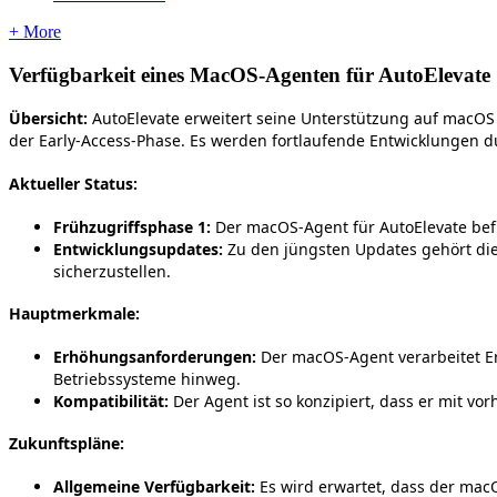
+ More
Verf
ü
gbarkeit
eines
MacOS
-
Agenten
f
ü
r
AutoElevate
Ü
bersicht
:
AutoElevate
erweitert
seine
Unterst
ü
tzung
auf
macOS
der
Early
-
Access
-
Phase
.
Es
werden
fortlaufende
Entwicklungen
d
Aktueller
Status
:
Fr
ü
hzugriffsphase
1
:
Der
macOS
-
Agent
f
ü
r
AutoElevate
bef
Entwicklungsupdates
:
Zu
den
j
ü
ngsten
Updates
geh
ö
rt
di
sicherzustellen
.
Hauptmerkmale
:
Erh
ö
hungsanforderungen
:
Der
macOS
-
Agent
verarbeitet
E
Betriebssysteme
hinweg
.
Kompatibilit
ä
t
:
Der
Agent
ist
so
konzipiert
,
dass
er
mit
vor
Zukunftspl
ä
ne
:
Allgemeine
Verf
ü
gbarkeit
:
Es
wird
erwartet
,
dass
der
mac