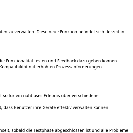
ä
ten
zu
verwalten
.
Diese
neue
Funktion
befindet
sich
derzeit
in
die
Funktionalit
ä
t
testen
und
Feedback
dazu
geben
k
ö
nnen
.
Kompatibilit
ä
t
mit
erh
ö
hten
Prozessanforderungen
t
so
f
ü
r
ein
nahtloses
Erlebnis
ü
ber
verschiedene
t
,
dass
Benutzer
ihre
Ger
ä
te
effektiv
verwalten
k
ö
nnen
.
hselt
,
sobald
die
Testphase
abgeschlossen
ist
und
alle
Probleme