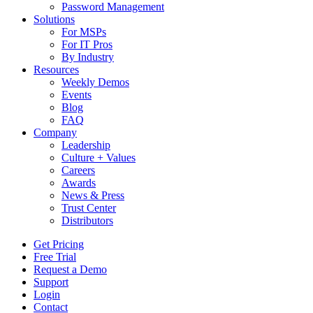
Password Management
Solutions
For MSPs
For IT Pros
By Industry
Resources
Weekly Demos
Events
Blog
FAQ
Company
Leadership
Culture + Values
Careers
Awards
News & Press
Trust Center
Distributors
Get Pricing
Free Trial
Request a Demo
Support
Login
Contact