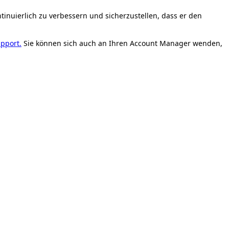
tinuierlich
zu
verbessern
und
sicherzustellen
,
dass
er
den
upport
.
Sie
k
ö
nnen
sich
auch
an
Ihren
Account
Manager
wenden
,