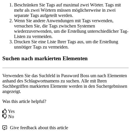
Beschr
ä
nken
Sie
Tags
auf
maximal
zwei
W
ö
rter
.
Tags
mit
mehr
als
zwei
W
ö
rtern
m
ü
ssen
m
ö
glicherweise
in
zwei
separate
Tags
aufgeteilt
werden
.
Wenn
Sie
andere
Anwendungen
mit
Tags
verwenden
,
versuchen
Sie
,
die
Tags
zwischen
Systemen
wiederzuverwenden
,
um
die
Erstellung
unterschiedlicher
Tag
-
Listen
zu
vermeiden
.
Drucken
Sie
eine
Liste
Ihrer
Tags
aus
,
um
die
Erstellung
unn
ö
tiger
Tags
zu
vermeiden
.
Suchen
nach
markierten
Elementen
Verwenden
Sie
das
Suchfeld
in
Password
Boss
um
nach
Elementen
anhand
des
Schlagwortnamens
zu
suchen
.
Alle
mit
Ihren
Suchbegriffen
markierten
Elemente
werden
in
den
Suchergebnissen
angezeigt
.
Was this article helpful?
Yes
No
Give feedback about this article