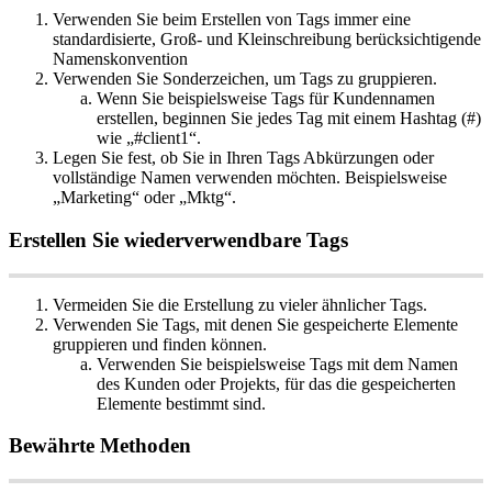
Verwenden
Sie
beim
Erstellen
von
Tags
immer
eine
standardisierte
,
Gro
ß
-
und
Kleinschreibung
ber
ü
cksichtigende
Namenskonvention
Verwenden
Sie
Sonderzeichen
,
um
Tags
zu
gruppieren
.
Wenn
Sie
beispielsweise
Tags
f
ü
r
Kundennamen
erstellen
,
beginnen
Sie
jedes
Tag
mit
einem
Hashtag
(
#
)
wie
„
#
client1
“
.
Legen
Sie
fest
,
ob
Sie
in
Ihren
Tags
Abk
ü
rzungen
oder
vollst
ä
ndige
Namen
verwenden
m
ö
chten
.
Beispielsweise
„
Marketing
“
oder
„
Mktg
“
.
Erstellen
Sie
wiederverwendbare
Tags
Vermeiden
Sie
die
Erstellung
zu
vieler
ä
hnlicher
Tags
.
Verwenden
Sie
Tags
,
mit
denen
Sie
gespeicherte
Elemente
gruppieren
und
finden
k
ö
nnen
.
Verwenden
Sie
beispielsweise
Tags
mit
dem
Namen
des
Kunden
oder
Projekts
,
f
ü
r
das
die
gespeicherten
Elemente
bestimmt
sind
.
Bew
ä
hrte
Methoden