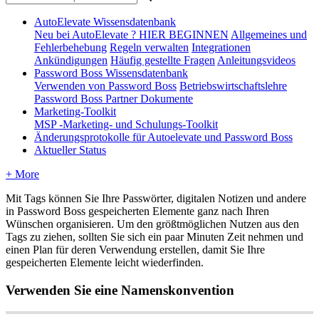
AutoElevate Wissensdatenbank
Neu bei AutoElevate ? HIER BEGINNEN
Allgemeines und
Fehlerbehebung
Regeln verwalten
Integrationen
Ankündigungen
Häufig gestellte Fragen
Anleitungsvideos
Password Boss Wissensdatenbank
Verwenden von Password Boss
Betriebswirtschaftslehre
Password Boss Partner Dokumente
Marketing-Toolkit
MSP -Marketing- und Schulungs-Toolkit
Änderungsprotokolle für Autoelevate und Password Boss
Aktueller Status
+ More
Mit
Tags
k
ö
nnen
Sie
Ihre
Passw
ö
rter
,
digitalen
Notizen
und
andere
in
Password
Boss
gespeicherten
Elemente
ganz
nach
Ihren
W
ü
nschen
organisieren
.
Um
den
gr
ö
ß
tm
ö
glichen
Nutzen
aus
den
Tags
zu
ziehen
,
sollten
Sie
sich
ein
paar
Minuten
Zeit
nehmen
und
einen
Plan
f
ü
r
deren
Verwendung
erstellen
,
damit
Sie
Ihre
gespeicherten
Elemente
leicht
wiederfinden
.
Verwenden
Sie
eine
Namenskonvention