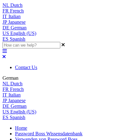
NL
Dutch
FR
French
IT
Italian
JP
Japanese
DE
German
US
English (US)
ES
Spanish
Contact Us
German
NL
Dutch
FR
French
IT
Italian
JP
Japanese
DE
German
US
English (US)
ES
Spanish
Home
Password Boss Wissensdatenbank
Verwenden von Password Boss