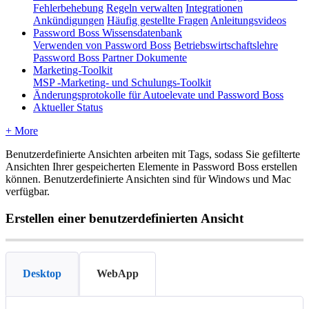
Fehlerbehebung
Regeln verwalten
Integrationen
Ankündigungen
Häufig gestellte Fragen
Anleitungsvideos
Password Boss Wissensdatenbank
Verwenden von Password Boss
Betriebswirtschaftslehre
Password Boss Partner Dokumente
Marketing-Toolkit
MSP -Marketing- und Schulungs-Toolkit
Änderungsprotokolle für Autoelevate und Password Boss
Aktueller Status
+ More
Benutzerdefinierte
Ansichten
arbeiten
mit
Tags
,
sodass
Sie
gefilterte
Ansichten
Ihrer
gespeicherten
Elemente
in
Password
Boss
erstellen
k
ö
nnen
.
Benutzerdefinierte
Ansichten
sind
f
ü
r
Windows
und
Mac
verf
ü
gbar
.
Erstellen
einer
benutzerdefinierten
Ansicht
Desktop
WebApp