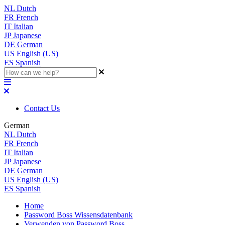
NL
Dutch
FR
French
IT
Italian
JP
Japanese
DE
German
US
English (US)
ES
Spanish
Contact Us
German
NL
Dutch
FR
French
IT
Italian
JP
Japanese
DE
German
US
English (US)
ES
Spanish
Home
Password Boss Wissensdatenbank
Verwenden von Password Boss