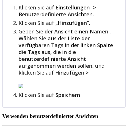
Klicken
Sie
auf
Einstellungen
-
>
Benutzerdefinierte
Ansichten
.
Klicken
Sie
auf
„
Hinzuf
ü
gen
“
.
Geben
Sie
der
Ansicht
einen
Namen
.
W
ä
hlen
Sie
aus
der
Liste
der
verf
ü
gbaren
Tags
in
der
linken
Spalte
die
Tags
aus
,
die
in
die
benutzerdefinierte
Ansicht
aufgenommen
werden
sollen
,
und
klicken
Sie
auf
Hinzuf
ü
gen
>
Klicken
Sie
auf
Speichern
Verwenden
benutzerdefinierter
Ansichten