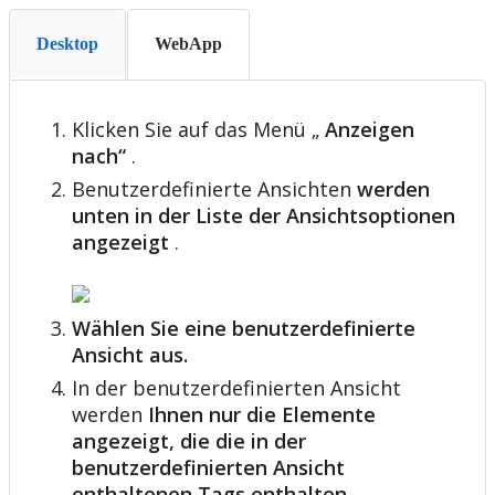
Desktop
WebApp
Klicken
Sie
auf
das
Men
ü
„
Anzeigen
nach
“
.
Benutzerdefinierte
Ansichten
werden
unten
in
der
Liste
der
Ansichtsoptionen
angezeigt
.
W
ä
hlen
Sie
eine
benutzerdefinierte
Ansicht
aus
.
In
der
benutzerdefinierten
Ansicht
werden
Ihnen
nur
die
Elemente
angezeigt
,
die
die
in
der
benutzerdefinierten
Ansicht
enthaltenen
Tags
enthalten
.