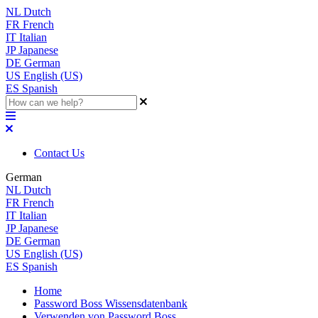
NL
Dutch
FR
French
IT
Italian
JP
Japanese
DE
German
US
English (US)
ES
Spanish
Contact Us
German
NL
Dutch
FR
French
IT
Italian
JP
Japanese
DE
German
US
English (US)
ES
Spanish
Home
Password Boss Wissensdatenbank
Verwenden von Password Boss