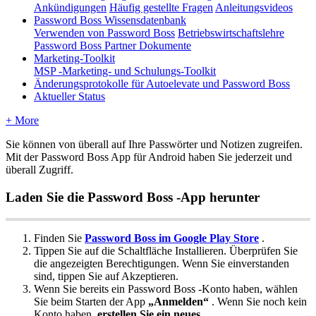
Ankündigungen
Häufig gestellte Fragen
Anleitungsvideos
Password Boss Wissensdatenbank
Verwenden von Password Boss
Betriebswirtschaftslehre
Password Boss Partner Dokumente
Marketing-Toolkit
MSP -Marketing- und Schulungs-Toolkit
Änderungsprotokolle für Autoelevate und Password Boss
Aktueller Status
+ More
Sie
k
ö
nnen
von
ü
berall
auf
Ihre
Passw
ö
rter
und
Notizen
zugreifen
.
Mit
der
Password
Boss
App
f
ü
r
Android
haben
Sie
jederzeit
und
ü
berall
Zugriff
.
Laden
Sie
die
Password
Boss
-
App
herunter
Finden
Sie
Password
Boss
im
Google
Play
Store
.
Tippen
Sie
auf
die
Schaltfl
ä
che
Installieren
.
Ü
berpr
ü
fen
Sie
die
angezeigten
Berechtigungen
.
Wenn
Sie
einverstanden
sind
,
tippen
Sie
auf
Akzeptieren
.
Wenn
Sie
bereits
ein
Password
Boss
-
Konto
haben
,
w
ä
hlen
Sie
beim
Starten
der
App
„
Anmelden
“
.
Wenn
Sie
noch
kein
Konto
haben
,
erstellen
Sie
ein
neues
.