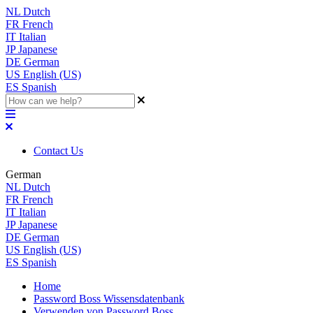
NL
Dutch
FR
French
IT
Italian
JP
Japanese
DE
German
US
English (US)
ES
Spanish
Contact Us
German
NL
Dutch
FR
French
IT
Italian
JP
Japanese
DE
German
US
English (US)
ES
Spanish
Home
Password Boss Wissensdatenbank
Verwenden von Password Boss