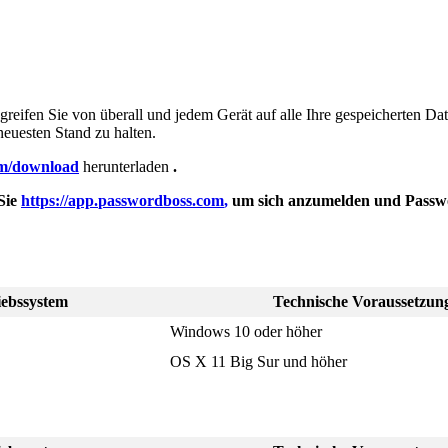
greifen
Sie
von
ü
berall
und
jedem
Ger
ä
t
auf
alle
Ihre
gespeicherten
Dat
neuesten
Stand
zu
halten
.
m
/
download
herunterladen
.
Sie
https
:
/
/
app
.
passwordboss
.
com
,
um
sich
anzumelden
und
Passw
iebssystem
Technische
Voraussetzun
Windows
10
oder
h
ö
her
OS
X
11
Big
Sur
und
h
ö
her