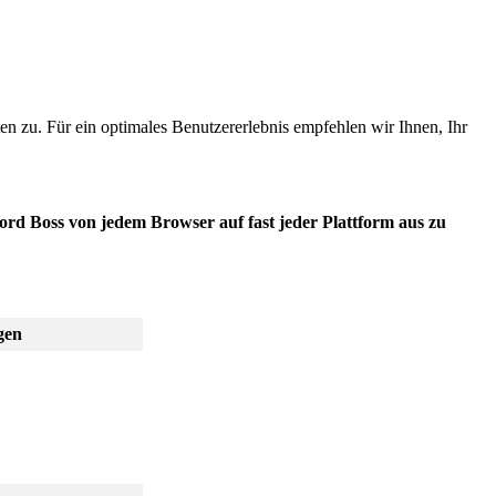
en
zu
.
F
ü
r
ein
optimales
Benutzererlebnis
empfehlen
wir
Ihnen
,
Ihr
ord
Boss
von
jedem
Browser
auf
fast
jeder
Plattform
aus
zu
gen