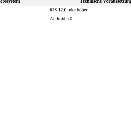
iebssystem
Technische
Voraussetzun
iOS
12
.
0
oder
h
ö
her
Android
5
.
0