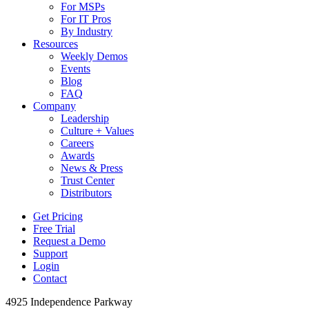
For MSPs
For IT Pros
By Industry
Resources
Weekly Demos
Events
Blog
FAQ
Company
Leadership
Culture + Values
Careers
Awards
News & Press
Trust Center
Distributors
Get Pricing
Free Trial
Request a Demo
Support
Login
Contact
4925 Independence Parkway