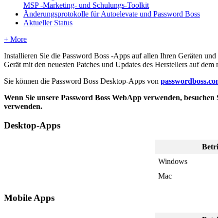
MSP -Marketing- und Schulungs-Toolkit
Änderungsprotokolle für Autoelevate und Password Boss
Aktueller Status
+ More
Installieren
Sie
die
Password
Boss
-
Apps
auf
allen
Ihren
Ger
ä
ten
und
Ger
ä
t
mit
den
neuesten
Patches
und
Updates
des
Herstellers
auf
dem
Sie
k
ö
nnen
die
Password
Boss
Desktop
-
Apps
von
passwordboss
.
co
Wenn
Sie
unsere
Password
Boss
WebApp
verwenden
,
besuchen
verwenden
.
Desktop
-
Apps
Betr
Windows
Mac
Mobile
Apps