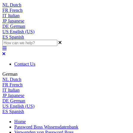
NL
Dutch
FR
French
IT
Italian
JP
Japanese
DE
German
US
English (US)
ES
Spanish
Contact Us
German
NL
Dutch
FR
French
IT
Italian
JP
Japanese
DE
German
US
English (US)
ES
Spanish
Home
Password Boss Wissensdatenbank
Verwenden von Password Boss