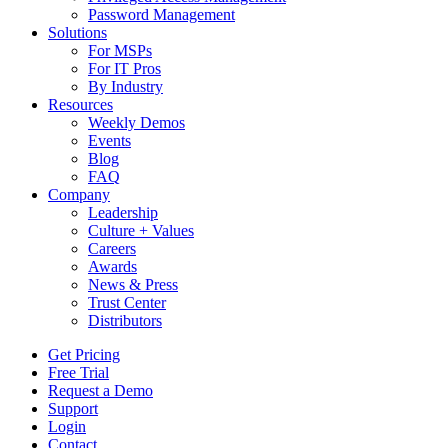
Password Management
Solutions
For MSPs
For IT Pros
By Industry
Resources
Weekly Demos
Events
Blog
FAQ
Company
Leadership
Culture + Values
Careers
Awards
News & Press
Trust Center
Distributors
Get Pricing
Free Trial
Request a Demo
Support
Login
Contact