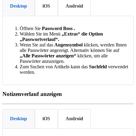
Desktop
iOS
Android
Ö
ffnen
Sie
Password
Boss
.
W
ä
hlen
Sie
im
Men
ü
„
Extras
“
die
Option
„
Passwortverlauf
“
.
Wenn
Sie
auf
das
Augensymbol
klicken
,
werden
Ihnen
alle
Passw
ö
rter
angezeigt
.
Alternativ
k
ö
nnen
Sie
auf
„
Alle
Passw
ö
rter
anzeigen
“
klicken
,
um
alle
Passw
ö
rter
anzuzeigen
.
Zum
Suchen
von
Artikeln
kann
das
Suchfeld
verwendet
werden
.
Notizenverlauf
anzeigen
Desktop
iOS
Android