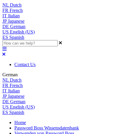
NL
Dutch
FR
French
IT
Italian
JP
Japanese
DE
German
US
English (US)
ES
Spanish
Contact Us
German
NL
Dutch
FR
French
IT
Italian
JP
Japanese
DE
German
US
English (US)
ES
Spanish
Home
Password Boss Wissensdatenbank
Verwenden von Password Boss