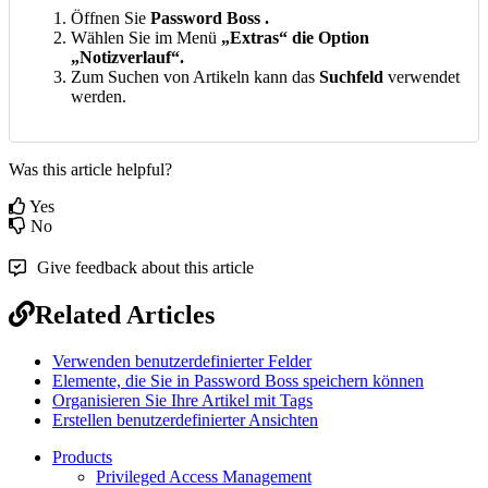
Ö
ffnen
Sie
Password
Boss
.
W
ä
hlen
Sie
im
Men
ü
„
Extras
“
die
Option
„
Notizverlauf
“
.
Zum
Suchen
von
Artikeln
kann
das
Suchfeld
verwendet
werden
.
Was this article helpful?
Yes
No
Give feedback about this article
Related Articles
Verwenden benutzerdefinierter Felder
Elemente, die Sie in Password Boss speichern können
Organisieren Sie Ihre Artikel mit Tags
Erstellen benutzerdefinierter Ansichten
Products
Privileged Access Management