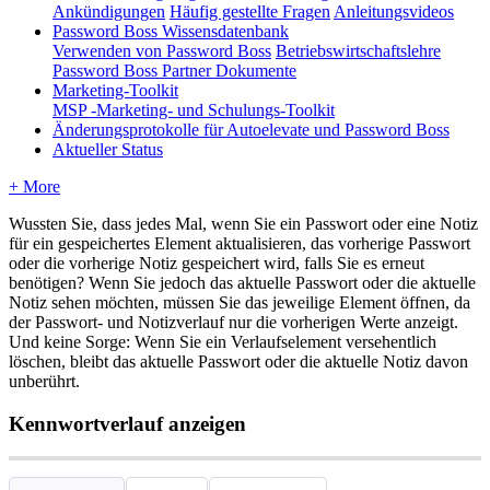
Ankündigungen
Häufig gestellte Fragen
Anleitungsvideos
Password Boss Wissensdatenbank
Verwenden von Password Boss
Betriebswirtschaftslehre
Password Boss Partner Dokumente
Marketing-Toolkit
MSP -Marketing- und Schulungs-Toolkit
Änderungsprotokolle für Autoelevate und Password Boss
Aktueller Status
+ More
Wussten
Sie
,
dass
jedes
Mal
,
wenn
Sie
ein
Passwort
oder
eine
Notiz
f
ü
r
ein
gespeichertes
Element
aktualisieren
,
das
vorherige
Passwort
oder
die
vorherige
Notiz
gespeichert
wird
,
falls
Sie
es
erneut
ben
ö
tigen
?
Wenn
Sie
jedoch
das
aktuelle
Passwort
oder
die
aktuelle
Notiz
sehen
m
ö
chten
,
m
ü
ssen
Sie
das
jeweilige
Element
ö
ffnen
,
da
der
Passwort
-
und
Notizverlauf
nur
die
vorherigen
Werte
anzeigt
.
Und
keine
Sorge
:
Wenn
Sie
ein
Verlaufselement
versehentlich
l
ö
schen
,
bleibt
das
aktuelle
Passwort
oder
die
aktuelle
Notiz
davon
unber
ü
hrt
.
Kennwortverlauf
anzeigen