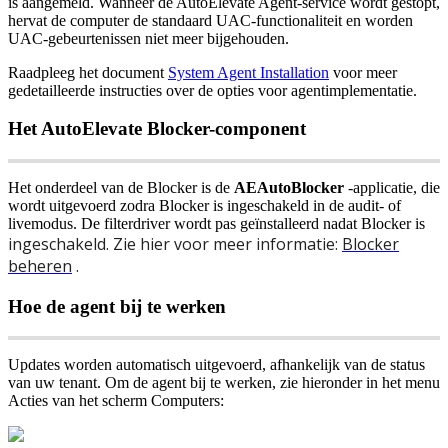
is
aangemeld
.
Wanneer
de
AutoElevate
Agent
-
service
wordt
gestopt
,
hervat
de
computer
de
standaard
UAC
-
functionaliteit
en
worden
UAC
-
gebeurtenissen
niet
meer
bijgehouden
.
Raadpleeg
het
document
System
Agent
Installation
voor
meer
gedetailleerde
instructies
over
de
opties
voor
agentimplementatie
.
Het
AutoElevate
Blocker
-
component
Het
onderdeel
van
de
Blocker
is
de
AEAutoBlocker
-
applicatie
,
die
wordt
uitgevoerd
zodra
Blocker
is
ingeschakeld
in
de
audit
-
of
livemodus
.
De
filterdriver
wordt
pas
ge
ï
nstalleerd
nadat
Blocker
is
ingeschakeld
.
Zie
hier
voor
meer
informatie
:
Blocker
beheren
.
Hoe
de
agent
bij
te
werken
Updates
worden
automatisch
uitgevoerd
,
afhankelijk
van
de
status
van
uw
tenant
.
Om
de
agent
bij
te
werken
,
zie
hieronder
in
het
menu
Acties
van
het
scherm
Computers
: