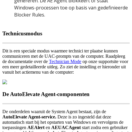
genereren
.
De
AE
Agent
blokkeert
of
staat
Windows
-
processen
toe
op
basis
van
gedefinieerde
Blocker
Rules
.
Technicusmodus
Dit
is
een
speciale
modus
waarmee
technici
ter
plaatse
kunnen
communiceren
met
de
UAC
-
prompts
van
de
computer
.
Raadpleeg
de
documentatie
over
de
Technician
Mode
op
onze
supportsite
voor
een
meer
gedetailleerde
uitleg
.
Zo
ziet
de
instelling
er
hieronder
uit
vanuit
het
actiemenu
van
de
computer
:
De
AutoElevate
Agent
-
componenten
De
onderdelen
waaruit
de
System
Agent
bestaat
,
zijn
de
AutoElevate
Agent
-
service
.
Deze
is
zo
ingesteld
dat
deze
automatisch
start
bij
het
opstarten
van
Windows
en
vervolgens
de
toepassingen
AEAlert
en
AEUACAgent
start
zodra
een
gebruiker