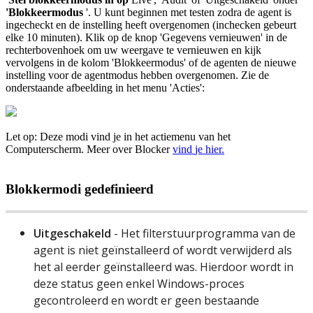
'
Blokkeermodus
'
.
U
kunt
beginnen
met
testen
zodra
de
agent
is
ingecheckt
en
de
instelling
heeft
overgenomen
(
inchecken
gebeurt
elke
10
minuten
)
.
Klik
op
de
knop
'
Gegevens
vernieuwen
'
in
de
rechterbovenhoek
om
uw
weergave
te
vernieuwen
en
kijk
vervolgens
in
de
kolom
'
Blokkeermodus
'
of
de
agenten
de
nieuwe
instelling
voor
de
agentmodus
hebben
overgenomen
.
Zie
de
onderstaande
afbeelding
in
het
menu
'
Acties
'
:
Let
op
:
Deze
modi
vind
je
in
het
actiemenu
van
het
Computerscherm
.
Meer
over
Blocker
vind
je
hier
.
Blokkermodi
gedefinieerd
Uitgeschakeld
-
Het
filterstuurprogramma
van
de
agent
is
niet
ge
ï
nstalleerd
of
wordt
verwijderd
als
het
al
eerder
ge
ï
nstalleerd
was
.
Hierdoor
wordt
in
deze
status
geen
enkel
Windows
-
proces
gecontroleerd
en
wordt
er
geen
bestaande