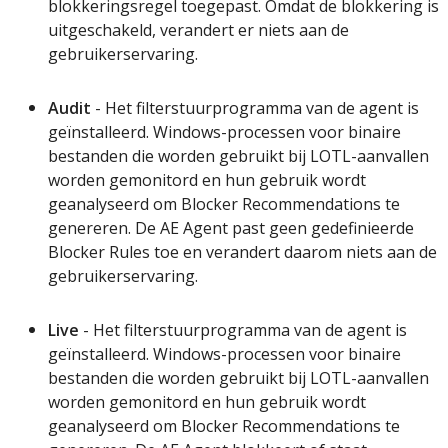
blokkeringsregel
toegepast
.
Omdat
de
blokkering
is
uitgeschakeld
,
verandert
er
niets
aan
de
gebruikerservaring
.
Audit
-
Het
filterstuurprogramma
van
de
agent
is
ge
ï
nstalleerd
.
Windows
-
processen
voor
binaire
bestanden
die
worden
gebruikt
bij
LOTL
-
aanvallen
worden
gemonitord
en
hun
gebruik
wordt
geanalyseerd
om
Blocker
Recommendations
te
genereren
.
De
AE
Agent
past
geen
gedefinieerde
Blocker
Rules
toe
en
verandert
daarom
niets
aan
de
gebruikerservaring
.
Live
-
Het
filterstuurprogramma
van
de
agent
is
ge
ï
nstalleerd
.
Windows
-
processen
voor
binaire
bestanden
die
worden
gebruikt
bij
LOTL
-
aanvallen
worden
gemonitord
en
hun
gebruik
wordt
geanalyseerd
om
Blocker
Recommendations
te