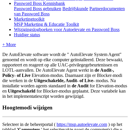
Password Boss Kennisbank
Password Boss gebruiken
Bedrijfskunde
Partnerdocumenten
van Password Boss
Marketingtoolkit
MSP Marketing & Educatie Toolkit
Wijzigingslogboeken voor Autoelevate en Password Boss
Huidige status
+ More
De
AutoElevate
software
wordt
de
"
AutoElevate
System
Agent
"
genoemd
en
wordt
op
elke
computer
ge
ï
nstalleerd
.
Deze
bewaakt
,
rapporteert
en
reageert
op
alle
UAC
-
privilegegebeurtenissen
en
LOTL
-
aanvallen
.
De
AutoElevate
Agent
werkt
in
de
Audit
-
,
Policy
-
of
Live
Elevation
-
modus
.
Daarnaast
zijn
er
Blocker
-
modi
die
werken
in
de
Uitgeschakelde
,
Audit
-
of
Live
-
modus
.
Na
installatie
worden
agents
standaard
in
de
Audit
for
Elevation
-
modus
en
Uitgeschakeld
for
Blocker
-
modus
geplaatst
.
Deze
variabele
kan
in
het
implementatiescript
worden
gewijzigd
.
Hoogtemodi
wijzigen
Selecteer
in
de
beheerportal
(
https
:
/
/
msp
.
autoelevate
.
com
)
op
het
tabblad
'
Computers
'
het
selectievakje
naast
de
computer
(
s
)
die
u