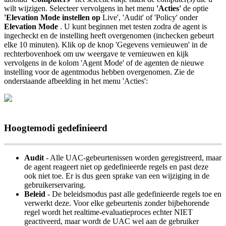
wilt
wijzigen
.
Selecteer
vervolgens
in
het
menu
'
Acties
'
de
optie
'
Elevation
Mode
instellen
op
Live
'
,
'
Audit
'
of
'
Policy
'
onder
Elevation
Mode
.
U
kunt
beginnen
met
testen
zodra
de
agent
is
ingecheckt
en
de
instelling
heeft
overgenomen
(
inchecken
gebeurt
elke
10
minuten
)
.
Klik
op
de
knop
'
Gegevens
vernieuwen
'
in
de
rechterbovenhoek
om
uw
weergave
te
vernieuwen
en
kijk
vervolgens
in
de
kolom
'
Agent
Mode
'
of
de
agenten
de
nieuwe
instelling
voor
de
agentmodus
hebben
overgenomen
.
Zie
de
onderstaande
afbeelding
in
het
menu
'
Acties
'
:
Hoogtemodi
gedefinieerd
Audit
-
Alle
UAC
-
gebeurtenissen
worden
geregistreerd
,
maar
de
agent
reageert
niet
op
gedefinieerde
regels
en
past
deze
ook
niet
toe
.
Er
is
dus
geen
sprake
van
een
wijziging
in
de
gebruikerservaring
.
Beleid
-
De
beleidsmodus
past
alle
gedefinieerde
regels
toe
en
verwerkt
deze
.
Voor
elke
gebeurtenis
zonder
bijbehorende
regel
wordt
het
realtime
-
evaluatieproces
echter
NIET
geactiveerd
,
maar
wordt
de
UAC
wel
aan
de
gebruiker