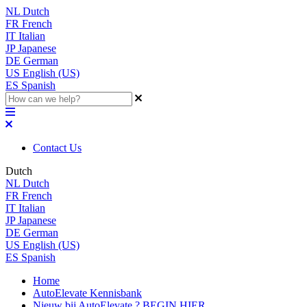
NL
Dutch
FR
French
IT
Italian
JP
Japanese
DE
German
US
English (US)
ES
Spanish
Contact Us
Dutch
NL
Dutch
FR
French
IT
Italian
JP
Japanese
DE
German
US
English (US)
ES
Spanish
Home
AutoElevate Kennisbank
Nieuw bij AutoElevate ? BEGIN HIER