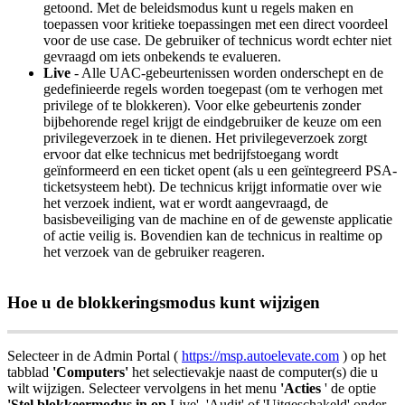
getoond
.
Met
de
beleidsmodus
kunt
u
regels
maken
en
toepassen
voor
kritieke
toepassingen
met
een
direct
voordeel
voor
de
use
case
.
De
gebruiker
of
technicus
wordt
echter
niet
gevraagd
om
iets
onbekends
te
evalueren
.
Live
-
Alle
UAC
-
gebeurtenissen
worden
onderschept
en
de
gedefinieerde
regels
worden
toegepast
(
om
te
verhogen
met
privilege
of
te
blokkeren
)
.
Voor
elke
gebeurtenis
zonder
bijbehorende
regel
krijgt
de
eindgebruiker
de
keuze
om
een
privilegeverzoek
in
te
dienen
.
Het
privilegeverzoek
zorgt
ervoor
dat
elke
technicus
met
bedrijfstoegang
wordt
ge
ï
nformeerd
en
een
ticket
opent
(
als
u
een
ge
ï
ntegreerd
PSA
-
ticketsysteem
hebt
)
.
De
technicus
krijgt
informatie
over
wie
het
verzoek
indient
,
wat
er
wordt
aangevraagd
,
de
basisbeveiliging
van
de
machine
en
of
de
gewenste
applicatie
of
actie
veilig
is
.
Bovendien
kan
de
technicus
in
realtime
op
het
verzoek
van
de
gebruiker
reageren
.
Hoe
u
de
blokkeringsmodus
kunt
wijzigen
Selecteer
in
de
Admin
Portal
(
https
:
/
/
msp
.
autoelevate
.
com
)
op
het
tabblad
'
Computers
'
het
selectievakje
naast
de
computer
(
s
)
die
u
wilt
wijzigen
.
Selecteer
vervolgens
in
het
menu
'
Acties
'
de
optie
'
Stel
blokkeermodus
in
op
Live
'
,
'
Audit
'
of
'
Uitgeschakeld
'
onder