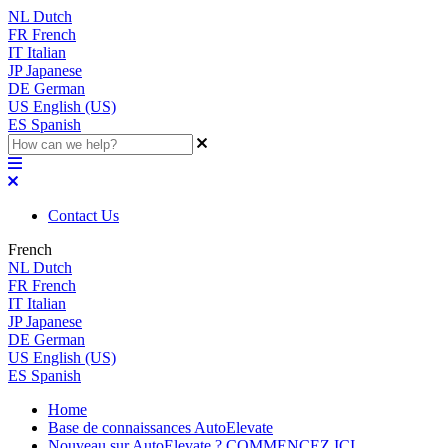
NL
Dutch
FR
French
IT
Italian
JP
Japanese
DE
German
US
English (US)
ES
Spanish
Contact Us
French
NL
Dutch
FR
French
IT
Italian
JP
Japanese
DE
German
US
English (US)
ES
Spanish
Home
Base de connaissances AutoElevate
Nouveau sur AutoElevate ? COMMENCEZ ICI