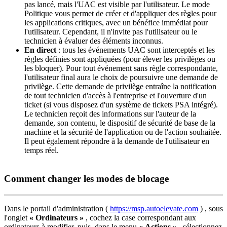
pas
lanc
é
,
mais
l
'
UAC
est
visible
par
l
'
utilisateur
.
Le
mode
Politique
vous
permet
de
cr
é
er
et
d
'
appliquer
des
r
è
gles
pour
les
applications
critiques
,
avec
un
b
é
n
é
fice
imm
é
diat
pour
l
'
utilisateur
.
Cependant
,
il
n
'
invite
pas
l
'
utilisateur
ou
le
technicien
à
é
valuer
des
é
l
é
ments
inconnus
.
En
direct
:
tous
les
é
v
é
nements
UAC
sont
intercept
é
s
et
les
r
è
gles
d
é
finies
sont
appliqu
é
es
(
pour
é
lever
les
privil
è
ges
ou
les
bloquer
)
.
Pour
tout
é
v
é
nement
sans
r
è
gle
correspondante
,
l
'
utilisateur
final
aura
le
choix
de
poursuivre
une
demande
de
privil
è
ge
.
Cette
demande
de
privil
è
ge
entra
î
ne
la
notification
de
tout
technicien
d
'
acc
è
s
à
l
'
entreprise
et
l
'
ouverture
d
'
un
ticket
(
si
vous
disposez
d
'
un
syst
è
me
de
tickets
PSA
int
é
gr
é
)
.
Le
technicien
re
ç
oit
des
informations
sur
l
'
auteur
de
la
demande
,
son
contenu
,
le
dispositif
de
s
é
curit
é
de
base
de
la
machine
et
la
s
é
curit
é
de
l
'
application
ou
de
l
'
action
souhait
é
e
.
Il
peut
é
galement
r
é
pondre
à
la
demande
de
l
'
utilisateur
en
temps
r
é
el
.
Comment
changer
les
modes
de
blocage
Dans
le
portail
d
'
administration
(
https
:
/
/
msp
.
autoelevate
.
com
)
,
sous
l
'
onglet
«
Ordinateurs
»
,
cochez
la
case
correspondant
aux
ordinateurs
à
modifier
,
puis
,
dans
le
menu
«
Actions
»
,
s
é
lectionnez