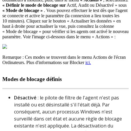
«
D
é
finir
le
mode
de
blocage
sur
Actif
,
Audit
ou
D
é
sactiv
é
»
sous
«
Mode
de
blocage
»
.
Vous
pouvez
effectuer
le
test
d
è
s
que
l
'
agent
se
connecte
et
active
le
param
è
tre
(
la
connexion
a
lieu
toutes
les
10
minutes
)
.
Cliquez
sur
le
bouton
«
Actualiser
les
donn
é
es
»
en
haut
à
droite
pour
actualiser
la
vue
,
puis
consultez
la
colonne
«
Mode
de
blocage
»
pour
v
é
rifier
si
les
agents
ont
activ
é
le
nouveau
param
è
tre
.
Voir
l
'
image
ci
-
dessous
dans
le
menu
«
Actions
»
:
Remarque
:
Ces
modes
se
trouvent
dans
le
menu
Actions
de
l
'
é
cran
Ordinateurs
.
Plus
d
'
informations
sur
Blocker
ici
.
Modes
de
blocage
d
é
finis
D
é
sactiv
é
:
le
pilote
de
filtre
de
l
'
agent
n
'
est
pas
install
é
ou
est
d
é
sinstall
é
s
'
il
l
'
é
tait
d
é
j
à
.
Par
cons
é
quent
,
aucun
processus
Windows
n
'
est
surveill
é
dans
cet
é
tat
et
aucune
r
è
gle
de
blocage
existante
n
'
est
appliqu
é
e
.
La
d
é
sactivation
du