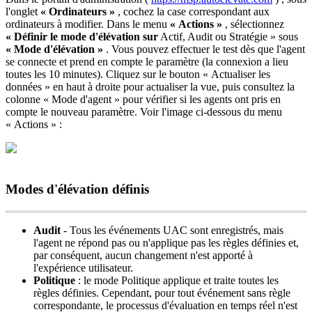
l
'
onglet
«
Ordinateurs
»
,
cochez
la
case
correspondant
aux
ordinateurs
à
modifier
.
Dans
le
menu
«
Actions
»
,
s
é
lectionnez
«
D
é
finir
le
mode
d
'
é
l
é
vation
sur
Actif
,
Audit
ou
Strat
é
gie
»
sous
«
Mode
d
'
é
l
é
vation
»
.
Vous
pouvez
effectuer
le
test
d
è
s
que
l
'
agent
se
connecte
et
prend
en
compte
le
param
è
tre
(
la
connexion
a
lieu
toutes
les
10
minutes
)
.
Cliquez
sur
le
bouton
«
Actualiser
les
donn
é
es
»
en
haut
à
droite
pour
actualiser
la
vue
,
puis
consultez
la
colonne
«
Mode
d
'
agent
»
pour
v
é
rifier
si
les
agents
ont
pris
en
compte
le
nouveau
param
è
tre
.
Voir
l
'
image
ci
-
dessous
du
menu
«
Actions
»
:
Modes
d
'
é
l
é
vation
d
é
finis
Audit
-
Tous
les
é
v
é
nements
UAC
sont
enregistr
é
s
,
mais
l
'
agent
ne
r
é
pond
pas
ou
n
'
applique
pas
les
r
è
gles
d
é
finies
et
,
par
cons
é
quent
,
aucun
changement
n
'
est
apport
é
à
l
'
exp
é
rience
utilisateur
.
Politique
:
le
mode
Politique
applique
et
traite
toutes
les
r
è
gles
d
é
finies
.
Cependant
,
pour
tout
é
v
é
nement
sans
r
è
gle
correspondante
,
le
processus
d
'
é
valuation
en
temps
r
é
el
n
'
est