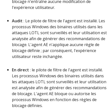
blocage
n
'
entra
î
ne
aucune
modification
de
l
'
exp
é
rience
utilisateur
.
Audit
:
Le
pilote
de
filtre
de
l
'
agent
est
install
é
.
Les
processus
Windows
des
binaires
utilis
é
s
dans
les
attaques
LOTL
sont
surveill
é
s
et
leur
utilisation
est
analys
é
e
afin
de
g
é
n
é
rer
des
recommandations
de
blocage
.
L
'
agent
AE
n
'
applique
aucune
r
è
gle
de
blocage
d
é
finie
;
par
cons
é
quent
,
l
'
exp
é
rience
utilisateur
reste
inchang
é
e
.
En
direct
:
le
pilote
de
filtre
de
l
'
agent
est
install
é
.
Les
processus
Windows
des
binaires
utilis
é
s
dans
les
attaques
LOTL
sont
surveill
é
s
et
leur
utilisation
est
analys
é
e
afin
de
g
é
n
é
rer
des
recommandations
de
blocage
.
L
'
agent
AE
bloque
ou
autorise
les
processus
Windows
en
fonction
des
r
è
gles
de
blocage
d
é
finies
.