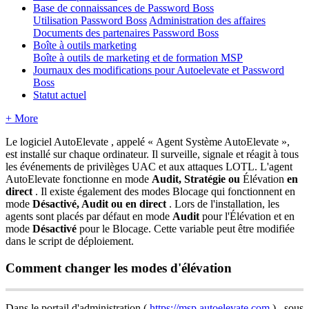
Base de connaissances de Password Boss
Utilisation Password Boss
Administration des affaires
Documents des partenaires Password Boss
Boîte à outils marketing
Boîte à outils de marketing et de formation MSP
Journaux des modifications pour Autoelevate et Password
Boss
Statut actuel
+ More
Le
logiciel
AutoElevate
,
appel
é
«
Agent
Syst
è
me
AutoElevate
»
,
est
install
é
sur
chaque
ordinateur
.
Il
surveille
,
signale
et
r
é
agit
à
tous
les
é
v
é
nements
de
privil
è
ges
UAC
et
aux
attaques
LOTL
.
L
'
agent
AutoElevate
fonctionne
en
mode
Audit
,
Strat
é
gie
ou
É
l
é
vation
en
direct
.
Il
existe
é
galement
des
modes
Blocage
qui
fonctionnent
en
mode
D
é
sactiv
é
,
Audit
ou
en
direct
.
Lors
de
l
'
installation
,
les
agents
sont
plac
é
s
par
d
é
faut
en
mode
Audit
pour
l
'
É
l
é
vation
et
en
mode
D
é
sactiv
é
pour
le
Blocage
.
Cette
variable
peut
ê
tre
modifi
é
e
dans
le
script
de
d
é
ploiement
.
Comment
changer
les
modes
d
'
é
l
é
vation
Dans
le
portail
d
'
administration
(
https
:
/
/
msp
.
autoelevate
.
com
)
,
sous