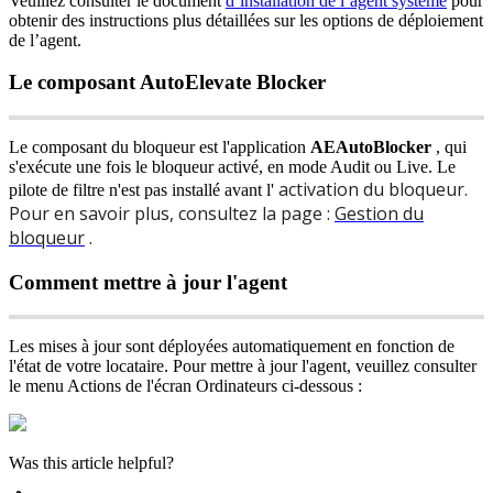
Veuillez
consulter
le
document
d
’
installation
de
l
’
agent
syst
è
me
pour
obtenir
des
instructions
plus
d
é
taill
é
es
sur
les
options
de
d
é
ploiement
de
l
’
agent
.
Le
composant
AutoElevate
Blocker
Le
composant
du
bloqueur
est
l
'
application
AEAutoBlocker
,
qui
s
'
ex
é
cute
une
fois
le
bloqueur
activ
é
,
en
mode
Audit
ou
Live
.
Le
activation
du
bloqueur
.
pilote
de
filtre
n
'
est
pas
install
é
avant
l
'
Pour
en
savoir
plus
,
consultez
la
page
:
Gestion
du
bloqueur
.
Comment
mettre
à
jour
l
'
agent
Les
mises
à
jour
sont
d
é
ploy
é
es
automatiquement
en
fonction
de
l
'
é
tat
de
votre
locataire
.
Pour
mettre
à
jour
l
'
agent
,
veuillez
consulter
le
menu
Actions
de
l
'
é
cran
Ordinateurs
ci
-
dessous
:
Was this article helpful?