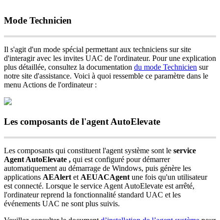
Mode
Technicien
Il
s
'
agit
d
'
un
mode
sp
é
cial
permettant
aux
techniciens
sur
site
d
'
interagir
avec
les
invites
UAC
de
l
'
ordinateur
.
Pour
une
explication
plus
d
é
taill
é
e
,
consultez
la
documentation
du
mode
Technicien
sur
notre
site
d
'
assistance
.
Voici
à
quoi
ressemble
ce
param
è
tre
dans
le
menu
Actions
de
l
'
ordinateur
:
Les
composants
de
l
'
agent
AutoElevate
Les
composants
qui
constituent
l
'
agent
syst
è
me
sont
le
service
Agent
AutoElevate
,
qui
est
configur
é
pour
d
é
marrer
automatiquement
au
d
é
marrage
de
Windows
,
puis
g
é
n
è
re
les
applications
AEAlert
et
AEUACAgent
une
fois
qu
'
un
utilisateur
est
connect
é
.
Lorsque
le
service
Agent
AutoElevate
est
arr
ê
t
é
,
l
'
ordinateur
reprend
la
fonctionnalit
é
standard
UAC
et
les
é
v
é
nements
UAC
ne
sont
plus
suivis
.