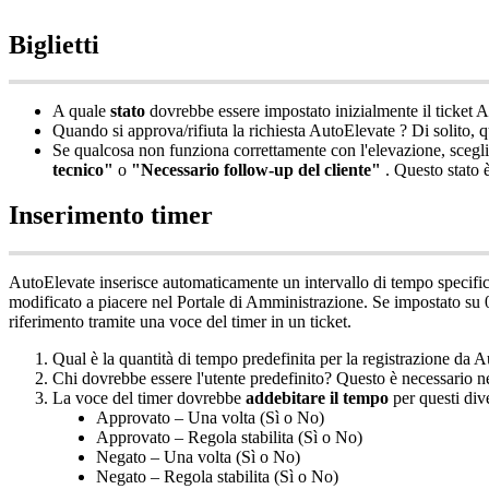
Biglietti
A
quale
stato
dovrebbe
essere
impostato
inizialmente
il
ticket
A
Quando
si
approva
/
rifiuta
la
richiesta
AutoElevate
?
Di
solito
,
q
Se
qualcosa
non
funziona
correttamente
con
l
'
elevazione
,
scegli
tecnico
"
o
"
Necessario
follow
-
up
del
cliente
"
.
Questo
stato
Inserimento
timer
AutoElevate
inserisce
automaticamente
un
intervallo
di
tempo
specifi
modificato
a
piacere
nel
Portale
di
Amministrazione
.
Se
impostato
su
riferimento
tramite
una
voce
del
timer
in
un
ticket
.
Qual
è
la
quantit
à
di
tempo
predefinita
per
la
registrazione
da
A
Chi
dovrebbe
essere
l
'
utente
predefinito
?
Questo
è
necessario
n
La
voce
del
timer
dovrebbe
addebitare
il
tempo
per
questi
div
Approvato
–
Una
volta
(
S
ì
o
No
)
Approvato
–
Regola
stabilita
(
S
ì
o
No
)
Negato
–
Una
volta
(
S
ì
o
No
)
Negato
–
Regola
stabilita
(
S
ì
o
No
)