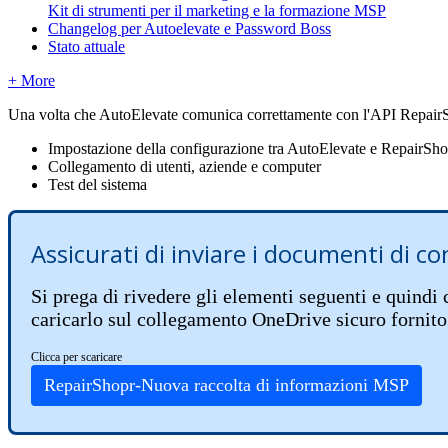
Kit di strumenti per il marketing e la formazione MSP
Changelog per Autoelevate e Password Boss
Stato attuale
+ More
Una
volta
che
AutoElevate
comunica
correttamente
con
l
'
API
Repair
Impostazione
della
configurazione
tra
AutoElevate
e
RepairSho
Collegamento
di
utenti
,
aziende
e
computer
Test
del
sistema
Assicurati
di
inviare
i
documenti
di
co
Si
prega
di
rivedere
gli
elementi
seguenti
e
quindi
caricarlo
sul
collegamento
OneDrive
sicuro
fornito
Clicca
per
scaricare
RepairShopr
-
Nuova
raccolta
di
informazioni
MSP