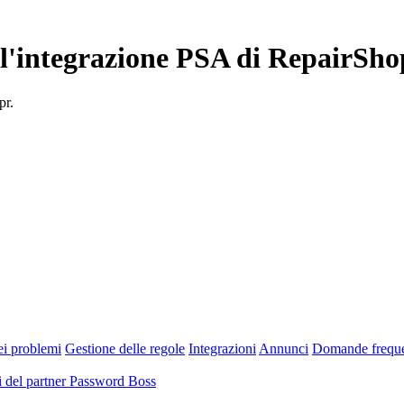
ll'integrazione PSA di RepairSho
pr.
ei problemi
Gestione delle regole
Integrazioni
Annunci
Domande freque
 del partner Password Boss