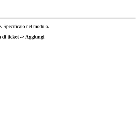
e
.
Specificalo
nel
modulo
.
a
di
ticket
-
>
Aggiungi