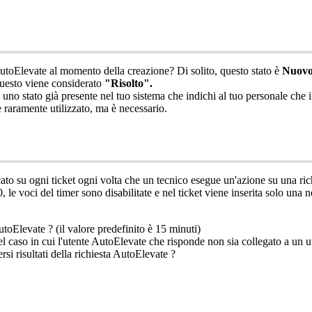
utoElevate
al
momento
della
creazione
?
Di
solito
,
questo
stato
è
Nuov
uesto
viene
considerato
"
Risolto
"
.
uno
stato
gi
à
presente
nel
tuo
sistema
che
indichi
al
tuo
personale
che
i
è
raramente
utilizzato
,
ma
è
necessario
.
cato
su
ogni
ticket
ogni
volta
che
un
tecnico
esegue
un
'
azione
su
una
ric
0
,
le
voci
del
timer
sono
disabilitate
e
nel
ticket
viene
inserita
solo
una
n
utoElevate
?
(
il
valore
predefinito
è
15
minuti
)
el
caso
in
cui
l
'
utente
AutoElevate
che
risponde
non
sia
collegato
a
un
u
ersi
risultati
della
richiesta
AutoElevate
?