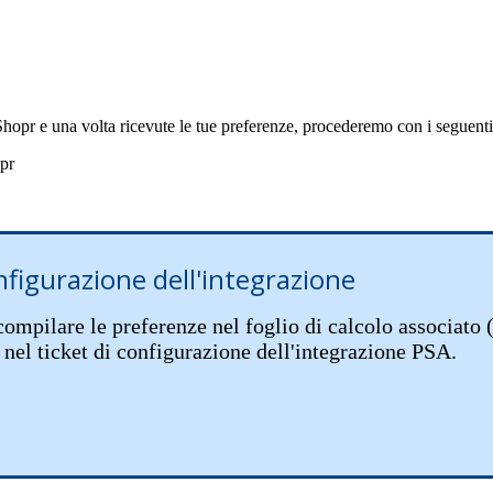
Shopr
e
una
volta
ricevute
le
tue
preferenze
,
procederemo
con
i
seguenti
pr
nfigurazione
dell
'
integrazione
compilare
le
preferenze
nel
foglio
di
calcolo
associato
nel
ticket
di
configurazione
dell
'
integrazione
PSA
.