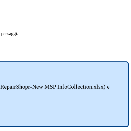
passaggi
:
(
RepairShopr
-
New
MSP
InfoCollection
.
xlsx
)
e