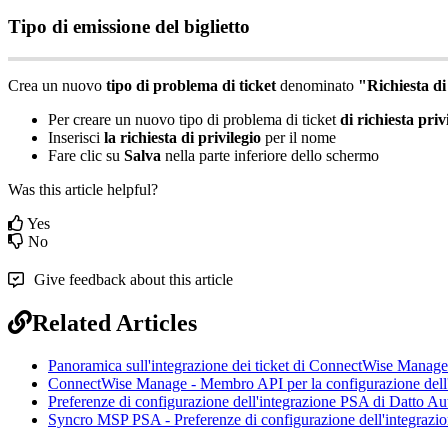
Tipo
di
emissione
del
biglietto
Crea
un
nuovo
tipo
di
problema
di
ticket
denominato
"
Richiesta
di
Per
creare
un
nuovo
tipo
di
problema
di
ticket
di
richiesta
priv
Inserisci
la
richiesta
di
privilegio
per
il
nome
Fare
clic
su
Salva
nella
parte
inferiore
dello
schermo
Was this article helpful?
Yes
No
Give feedback about this article
Related Articles
Panoramica sull'integrazione dei ticket di ConnectWise Manage
ConnectWise Manage - Membro API per la configurazione dell'
Preferenze di configurazione dell'integrazione PSA di Datto Au
Syncro MSP PSA - Preferenze di configurazione dell'integrazi