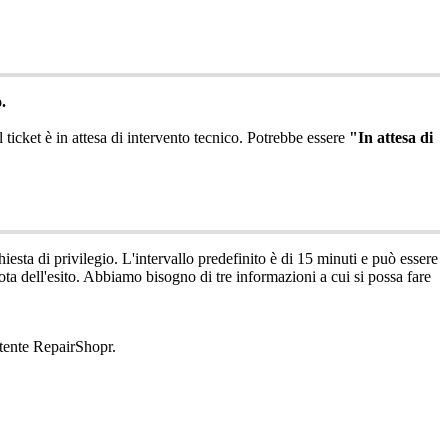
o
.
l
ticket
è
in
attesa
di
intervento
tecnico
.
Potrebbe
essere
"
In
attesa
di
hiesta
di
privilegio
.
L
'
intervallo
predefinito
è
di
15
minuti
e
pu
ò
essere
ota
dell
'
esito
.
Abbiamo
bisogno
di
tre
informazioni
a
cui
si
possa
fare
tente
RepairShopr
.