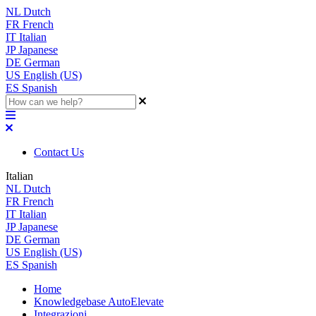
NL
Dutch
FR
French
IT
Italian
JP
Japanese
DE
German
US
English (US)
ES
Spanish
Contact Us
Italian
NL
Dutch
FR
French
IT
Italian
JP
Japanese
DE
German
US
English (US)
ES
Spanish
Home
Knowledgebase AutoElevate
Integrazioni