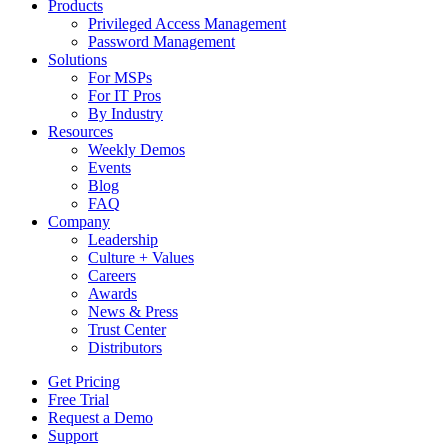
Products
Privileged Access Management
Password Management
Solutions
For MSPs
For IT Pros
By Industry
Resources
Weekly Demos
Events
Blog
FAQ
Company
Leadership
Culture + Values
Careers
Awards
News & Press
Trust Center
Distributors
Get Pricing
Free Trial
Request a Demo
Support