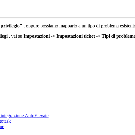
privilegio
"
,
oppure
possiamo
mapparlo
a
un
tipo
di
problema
esistent
ilegi
,
vai
su
Impostazioni
-
>
Impostazioni
ticket
-
>
Tipi
di
problem
integrazione AutoElevate
totask
one