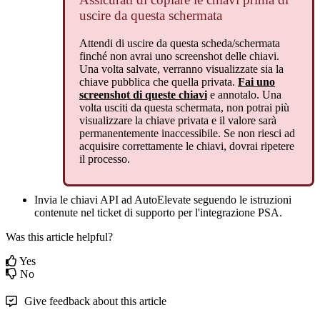
uscire
da
questa
schermata
Attendi
di
uscire
da
questa
scheda
/
schermata
finch
é
non
avrai
uno
screenshot
delle
chiavi
.
Una
volta
salvate
,
verranno
visualizzate
sia
la
chiave
pubblica
che
quella
privata
.
Fai
uno
screenshot
di
queste
chiavi
e
annotalo
.
Una
volta
usciti
da
questa
schermata
,
non
potrai
pi
ù
visualizzare
la
chiave
privata
e
il
valore
sar
à
permanentemente
inaccessibile
.
Se
non
riesci
ad
acquisire
correttamente
le
chiavi
,
dovrai
ripetere
il
processo
.
Invia
le
chiavi
API
ad
AutoElevate
seguendo
le
istruzioni
contenute
nel
ticket
di
supporto
per
l
'
integrazione
PSA
.
Was this article helpful?
Yes
No
Give feedback about this article