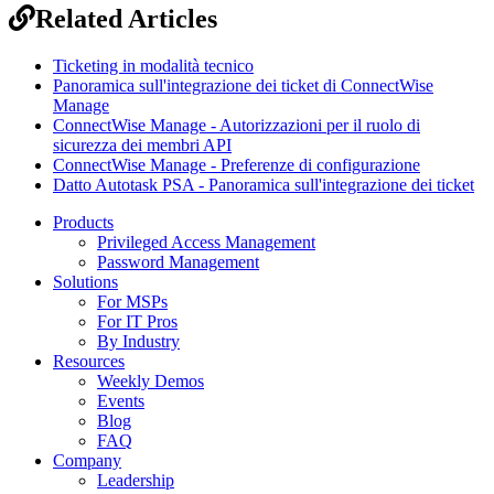
Related Articles
Ticketing in modalità tecnico
Panoramica sull'integrazione dei ticket di ConnectWise
Manage
ConnectWise Manage - Autorizzazioni per il ruolo di
sicurezza dei membri API
ConnectWise Manage - Preferenze di configurazione
Datto Autotask PSA - Panoramica sull'integrazione dei ticket
Products
Privileged Access Management
Password Management
Solutions
For MSPs
For IT Pros
By Industry
Resources
Weekly Demos
Events
Blog
FAQ
Company
Leadership