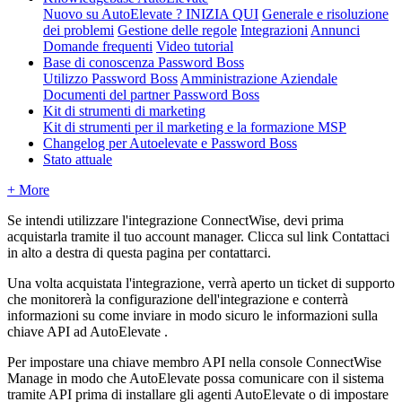
Nuovo su AutoElevate ? INIZIA QUI
Generale e risoluzione
dei problemi
Gestione delle regole
Integrazioni
Annunci
Domande frequenti
Video tutorial
Base di conoscenza Password Boss
Utilizzo Password Boss
Amministrazione Aziendale
Documenti del partner Password Boss
Kit di strumenti di marketing
Kit di strumenti per il marketing e la formazione MSP
Changelog per Autoelevate e Password Boss
Stato attuale
+ More
Se
intendi
utilizzare
l
'
integrazione
ConnectWise
,
devi
prima
acquistarla
tramite
il
tuo
account
manager
.
Clicca
sul
link
Contattaci
in
alto
a
destra
di
questa
pagina
per
contattarci
.
Una
volta
acquistata
l
'
integrazione
,
verr
à
aperto
un
ticket
di
supporto
che
monitorer
à
la
configurazione
dell
'
integrazione
e
conterr
à
informazioni
su
come
inviare
in
modo
sicuro
le
informazioni
sulla
chiave
API
ad
AutoElevate
.
Per
impostare
una
chiave
membro
API
nella
console
ConnectWise
Manage
in
modo
che
AutoElevate
possa
comunicare
con
il
sistema
tramite
API
prima
di
installare
gli
agenti
AutoElevate
o
di
impostare