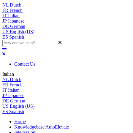
NL
Dutch
FR
French
IT
Italian
JP
Japanese
DE
German
US
English (US)
ES
Spanish
Contact Us
Italian
NL
Dutch
FR
French
IT
Italian
JP
Japanese
DE
German
US
English (US)
ES
Spanish
Home
Knowledgebase AutoElevate
Integrazioni