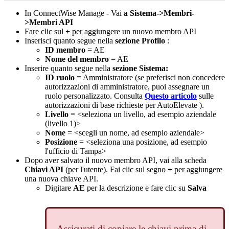
In
ConnectWise
Manage
-
Vai
a
Sistema
-
>
Membri
-
>
Membri
API
Fare
clic
sul
+
per
aggiungere
un
nuovo
membro
API
Inserisci
quanto
segue
nella
sezione
Profilo
:
ID
membro
=
AE
Nome
del
membro
=
AE
Inserire
quanto
segue
nella
sezione
Sistema
:
ID
ruolo
=
Amministratore
(
se
preferisci
non
concedere
autorizzazioni
di
amministratore
,
puoi
assegnare
un
ruolo
personalizzato
.
Consulta
Questo
articolo
sulle
autorizzazioni
di
base
richieste
per
AutoElevate
)
.
Livello
=
<
seleziona
un
livello
,
ad
esempio
aziendale
(
livello
1
)
>
Nome
=
<
scegli
un
nome
,
ad
esempio
aziendale
>
Posizione
=
<
seleziona
una
posizione
,
ad
esempio
l
'
ufficio
di
Tampa
>
Dopo
aver
salvato
il
nuovo
membro
API
,
vai
alla
scheda
Chiavi
API
(
per
l
'
utente
)
.
Fai
clic
sul
segno
+
per
aggiungere
una
nuova
chiave
API
.
Digitare
AE
per
la
descrizione
e
fare
clic
su
Salva
Assicurati
di
copiare
le
chiavi
prima
di