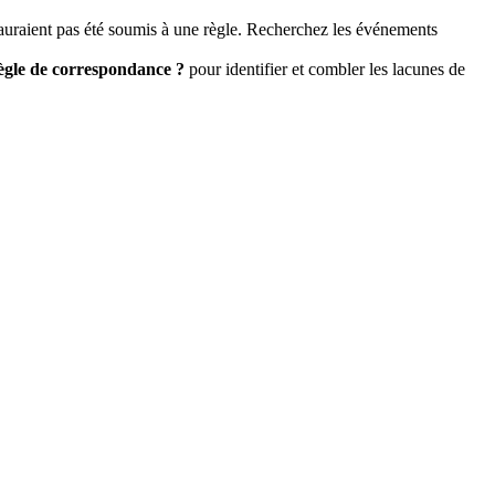
auraient
pas
é
t
é
soumis
à
une
r
è
gle
.
Recherchez
les
é
v
é
nements
è
gle
de
correspondance
?
pour
identifier
et
combler
les
lacunes
de