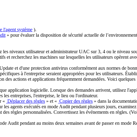
e
l
'
agent
syst
è
me
)
.
dit
»
pour
é
valuer
la
disposition
de
s
é
curit
é
actuelle
de
l
’
environnemen
ez
les
niveaux
utilisateur
et
administrateur
UAC
sur
3
,
4
ou
le
niveau
so
tifs
et
recherchez
les
machines
sur
lesquelles
les
utilisateurs
op
è
rent
ave
Update
et
d
'
une
protection
antivirus
conform
é
ment
aux
normes
de
bonn
sp
é
cifiques
à
l
'
entreprise
seraient
appropri
é
es
pour
les
utilisateurs
.
É
tabli
ion
des
actions
et
applications
fr
é
quemment
demand
é
es
.
Voici
quelques
que
application
logicielle
.
Lorsque
des
demandes
arrivent
,
utilisez
l
'
app
es
les
entreprises
,
l
'
entreprise
,
le
lieu
ou
l
'
ordinateur
.
r
«
D
é
placer
des
r
è
gles
»
et
«
Copier
des
r
è
gles
»
dans
la
documentati
ur
les
agents
ex
é
cut
é
s
en
mode
Audit
pendant
plusieurs
jours
,
examinez
nt
des
r
è
gles
personnalis
é
es
.
Convertissez
les
é
v
é
nements
en
r
è
gles
.
(
Vo
ode
Audit
pendant
au
moins
deux
semaines
avant
de
passer
en
mode
R