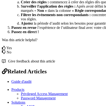
Cr
é
er
des
r
è
gles
:
commencez
à
cr
é
er
des
r
è
gles
d
è
s
qu
Surveiller
l
'
application
des
r
è
gles
:
Apr
è
s
avoir
d
é
fini
l
marqu
é
s
«
Non
»
dans
la
colonne
«
R
è
gle
corresponda
Filtrer
les
é
v
é
nements
non
correspondants
:
concentr
vos
r
è
gles
.
Ajustez
la
p
é
riode
d
’
audit
selon
les
besoins
pour
garantir
Passez
en
revue
l
’
exp
é
rience
de
l
’
utilisateur
final
avec
votre
cl
Passez
en
direct
!
Was this article helpful?
Yes
No
Give feedback about this article
Related Articles
Guide d'audit
Products
Privileged Access Management
Password Management
Solutions