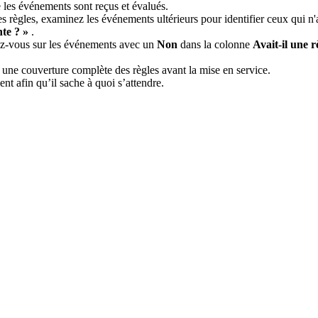
e
les
é
v
é
nements
sont
re
ç
us
et
é
valu
é
s
.
es
r
è
gles
,
examinez
les
é
v
é
nements
ult
é
rieurs
pour
identifier
ceux
qui
n
'
nte
?
»
.
ez
-
vous
sur
les
é
v
é
nements
avec
un
Non
dans
la
colonne
Avait
-
il
une
r
une
couverture
compl
è
te
des
r
è
gles
avant
la
mise
en
service
.
ient
afin
qu
’
il
sache
à
quoi
s
’
attendre
.