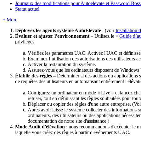
Journaux des modifications pour Autoelevate et Password Boss
Statut actuel
+ More
D
é
ployez
les
agents
syst
è
me
AutoElevate
.
(
voir
Installation
d
É
valuer
et
ajuster
l
’
environnement
–
Utilisez
le
«
Guide
d
’
au
privil
è
ges
.
V
é
rifiez
les
param
è
tres
UAC
.
Activez
l
'
UAC
et
d
é
finiss
Examinez
l
’
utilisation
des
autorisations
des
utilisateurs
ac
Activer
la
restauration
du
syst
è
me
.
Assurez
-
vous
que
les
ordinateurs
disposent
de
Windows
É
tablir
des
r
è
gles
–
D
é
terminer
si
des
actions
ou
applications
de
requ
ê
tes
des
utilisateurs
en
automatisant
enti
è
rement
l
'
é
l
é
vat
Configurez
un
ordinateur
en
mode
«
Live
»
et
lancez
cha
refuser
,
tout
en
d
é
finissant
les
r
è
gles
souhait
é
es
pour
tout
D
é
placer
ou
copier
des
r
è
gles
d
'
une
autre
entreprise
.
(
Voi
Apr
è
s
avoir
laiss
é
le
syst
è
me
collecter
des
informations
s
ordinateurs
,
des
utilisateurs
ou
des
applications
n
é
cessite
documentation
de
notre
site
d
'
assistance
.
)
Mode
Audit
d
'
é
l
é
vation
:
nous
recommandons
d
'
ex
é
cuter
le
m
laquelle
vous
cr
é
ez
des
r
è
gles
à
partir
d
'
é
v
é
nements
UAC
.