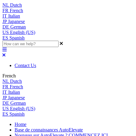
NL
Dutch
FR
French
IT
Italian
JP
Japanese
DE
German
US
English (US)
ES
Spanish
Contact Us
French
NL
Dutch
FR
French
IT
Italian
JP
Japanese
DE
German
US
English (US)
ES
Spanish
Home
Base de connaissances AutoElevate
Nouveau sur AutoElevate ? COMMENCEZ ICI