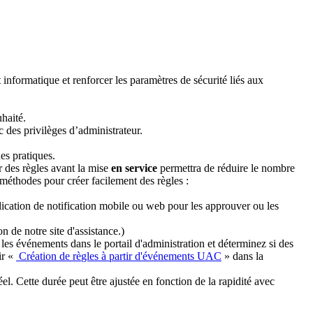
t
informatique
et
renforcer
les
param
è
tres
de
s
é
curit
é
li
é
s
aux
uhait
é
.
c
des
privil
è
ges
d
’
administrateur
.
es
pratiques
.
r
des
r
è
gles
avant
la
mise
en
service
permettra
de
r
é
duire
le
nombre
m
é
thodes
pour
cr
é
er
facilement
des
r
è
gles
:
lication
de
notification
mobile
ou
web
pour
les
approuver
ou
les
on
de
notre
site
d
'
assistance
.
)
les
é
v
é
nements
dans
le
portail
d
'
administration
et
d
é
terminez
si
des
ir
«
Cr
é
ation
de
r
è
gles
à
partir
d
'
é
v
é
nements
UAC
»
dans
la
é
el
.
Cette
dur
é
e
peut
ê
tre
ajust
é
e
en
fonction
de
la
rapidit
é
avec