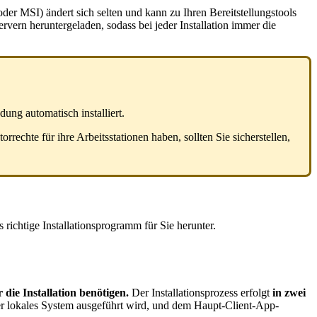
oder
MSI
)
ä
ndert
sich
selten
und
kann
zu
Ihren
Bereitstellungstools
ervern
heruntergeladen
,
sodass
bei
jeder
Installation
immer
die
dung
automatisch
installiert
.
torrechte
f
ü
r
ihre
Arbeitsstationen
haben
,
sollten
Sie
sicherstellen
,
s
richtige
Installationsprogramm
f
ü
r
Sie
herunter
.
r
die
Installation
ben
ö
tigen
.
Der
Installationsprozess
erfolgt
in
zwei
r
lokales
System
ausgef
ü
hrt
wird
,
und
dem
Haupt
-
Client
-
App
-