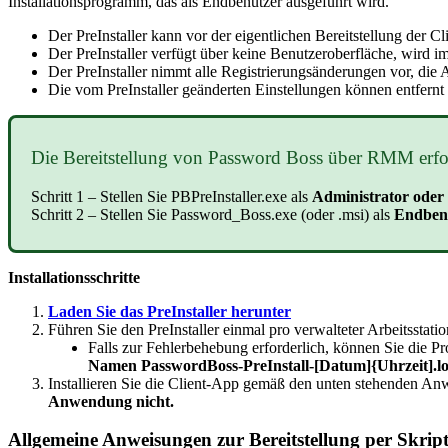
Installationsprogramm
,
das
als
Endbenutzer
ausgef
ü
hrt
wird
.
Der
PreInstaller
kann
vor
der
eigentlichen
Bereitstellung
der
Cl
Der
PreInstaller
verf
ü
gt
ü
ber
keine
Benutzeroberfl
ä
che
,
wird
i
Der
PreInstaller
nimmt
alle
Registrierungs
ä
nderungen
vor
,
die
A
Die
vom
PreInstaller
ge
ä
nderten
Einstellungen
k
ö
nnen
entfernt
Die
Bereitstellung
von
Password
Boss
ü
ber
RMM
erfo
Schritt
1
–
Stellen
Sie
PBPreInstaller
.
exe
als
Administrator
oder
Schritt
2
–
Stellen
Sie
Password_Boss
.
exe
(
oder
.
msi
)
als
Endben
Installationsschritte
Laden
Sie
das
PreInstaller
herunter
F
ü
hren
Sie
den
PreInstaller
einmal
pro
verwalteter
Arbeitsstatio
Falls
zur
Fehlerbehebung
erforderlich
,
k
ö
nnen
Sie
die
Pr
Namen
PasswordBoss
-
PreInstall
-
[
Datum
]
{
Uhrzeit
]
.
l
Installieren
Sie
die
Client
-
App
gem
ä
ß
den
unten
stehenden
Anw
Anwendung
nicht
.
Allgemeine
Anweisungen
zur
Bereitstellung
per
Skrip