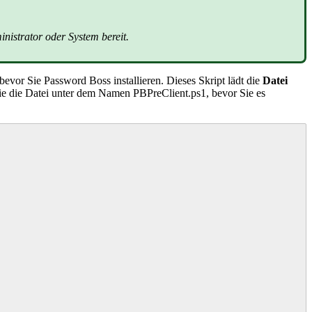
inistrator
oder
System
bereit
.
bevor
Sie
Password
Boss
installieren
.
Dieses
Skript
l
ä
dt
die
Datei
ie
die
Datei
unter
dem
Namen
PBPreClient
.
ps1
,
bevor
Sie
es