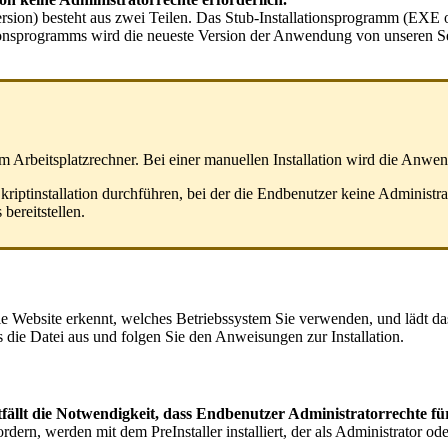
rsion
)
besteht
aus
zwei
Teilen
.
Das
Stub
-
Installationsprogramm
(
EXE
tionsprogramms
wird
die
neueste
Version
der
Anwendung
von
unseren
S
em
Arbeitsplatzrechner
.
Bei
einer
manuellen
Installation
wird
die
Anwen
kriptinstallation
durchf
ü
hren
,
bei
der
die
Endbenutzer
keine
Administra
s
bereitstellen
.
ie
Website
erkennt
,
welches
Betriebssystem
Sie
verwenden
,
und
l
ä
dt
da
s
die
Datei
aus
und
folgen
Sie
den
Anweisungen
zur
Installation
.
tf
ä
llt
die
Notwendigkeit
,
dass
Endbenutzer
Administratorrechte
f
ü
ordern
,
werden
mit
dem
PreInstaller
installiert
,
der
als
Administrator
ode