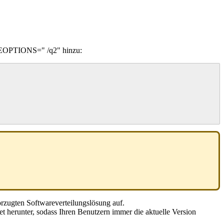
EOPTIONS
=
"
/
q2
"
hinzu
:
rzugten
Softwareverteilungsl
ö
sung
auf
.
et
herunter
,
sodass
Ihren
Benutzern
immer
die
aktuelle
Version