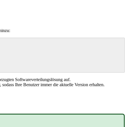
hinzu
:
rzugten
Softwareverteilungsl
ö
sung
auf
.
,
sodass
Ihre
Benutzer
immer
die
aktuelle
Version
erhalten
.