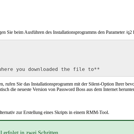
gen
Sie
beim
Ausf
ü
hren
des
Installationsprogramms
den
Parameter
/
q2
where
you
downloaded
the
file
to
*
*
en
,
rufen
Sie
das
Installationsprogramm
mit
der
Silent
-
Option
Ihrer
bevo
tisch
die
neueste
Version
von
Password
Boss
aus
dem
Internet
herunter
lternativ
zur
Erstellung
eines
Skripts
in
einem
RMM
-
Tool
.
l
erfolgt
in
zwei
Schritten