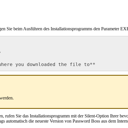
gen
Sie
beim
Ausf
ü
hren
des
Installationsprogramms
den
Parameter
EX
"
where
you
downloaded
the
file
to
*
*
werden
.
en
,
rufen
Sie
das
Installationsprogramm
mit
der
Silent
-
Option
Ihrer
bevo
ngs
automatisch
die
neueste
Version
von
Password
Boss
aus
dem
Intern