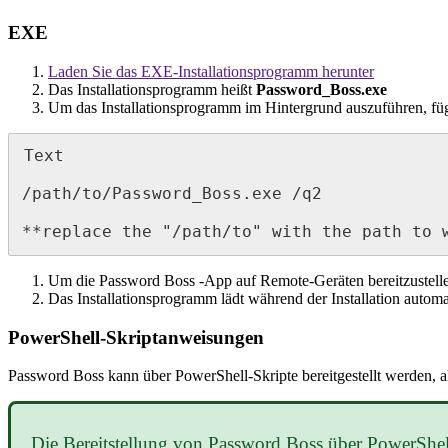
EXE
Laden
Sie
das
EXE
-
Installationsprogramm
herunter
Das
Installationsprogramm
hei
ß
t
Password_Boss
.
exe
Um
das
Installationsprogramm
im
Hintergrund
auszuf
ü
hren
,
f
ü
Text
/
path
/
to
/
Password_Boss
.
exe
/
q2
*
*
replace
the
"
/
path
/
to
"
with
the
path
to
Um
die
Password
Boss
-
App
auf
Remote
-
Ger
ä
ten
bereitzustell
Das
Installationsprogramm
l
ä
dt
w
ä
hrend
der
Installation
automa
PowerShell
-
Skriptanweisungen
Password
Boss
kann
ü
ber
PowerShell
-
Skripte
bereitgestellt
werden
,
a
Die
Bereitstellung
von
Password
Boss
ü
ber
PowerShel