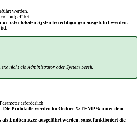
ef
ü
hrt
werden
.
nen
“
aufgef
ü
hrt
.
ator
-
oder
lokalen
Systemberechtigungen
ausgef
ü
hrt
werden
.
ird
.
s
.
exe
nicht
als
Administrator
oder
System
bereit
.
Parameter
erforderlich
.
n
.
Die
Protokolle
werden
im
Ordner
%
TEMP
%
unter
dem
s
als
Endbenutzer
ausgef
ü
hrt
werden
,
sonst
funktioniert
die