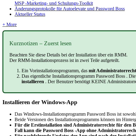
MSP -Marketing- und Schulungs-Toolkit
Änderungsprotokolle für Autoelevate und Password Boss
Aktueller Status
+ More
Kurznotizen
–
Zuerst
lesen
Beachten
Sie
diese
Details
bei
der
Installation
ü
ber
ein
RMM
.
Der
RMM
-
Installationsprozess
ist
in
zwei
Teile
aufgeteilt
.
Ein
Vorinstallationsprogramm
,
das
mit
Administratorrech
Das
eigentliche
Installationsprogramm
Password
Boss
.
Die
installieren
.
Der
Benutzer
ben
ö
tigt
KEINE
Administratorr
Installieren
der
Windows
-
App
Das
Windows
-
Installationsprogramm
Password
Boss
ist
sowoh
Beide
Versionen
des
Installationsprogramms
k
ö
nnen
im
Hinter
F
ü
r
die
Erstinstallation
sind
Administratorrechte
f
ü
r
den
B
Fall
kann
die
Password
Boss
-
App
ohne
Administratorrech
F
ü
r
nachfolgende
Updates
der
App
sind
nach
der
Installat