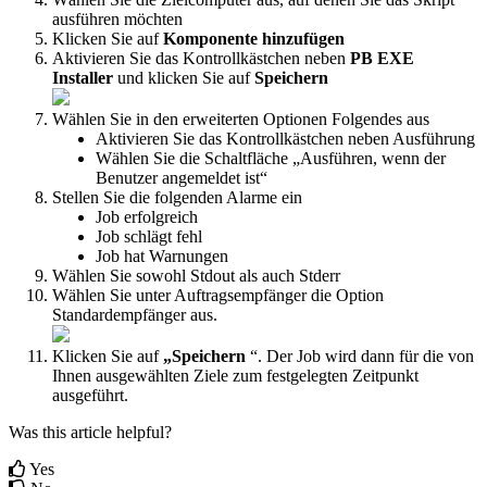
ausf
ü
hren
m
ö
chten
Klicken
Sie
auf
Komponente
hinzuf
ü
gen
Aktivieren
Sie
das
Kontrollk
ä
stchen
neben
PB
EXE
Installer
und
klicken
Sie
auf
Speichern
W
ä
hlen
Sie
in
den
erweiterten
Optionen
Folgendes
aus
Aktivieren
Sie
das
Kontrollk
ä
stchen
neben
Ausf
ü
hrung
W
ä
hlen
Sie
die
Schaltfl
ä
che
„
Ausf
ü
hren
,
wenn
der
Benutzer
angemeldet
ist
“
Stellen
Sie
die
folgenden
Alarme
ein
Job
erfolgreich
Job
schl
ä
gt
fehl
Job
hat
Warnungen
W
ä
hlen
Sie
sowohl
Stdout
als
auch
Stderr
W
ä
hlen
Sie
unter
Auftragsempf
ä
nger
die
Option
Standardempf
ä
nger
aus
.
Klicken
Sie
auf
„
Speichern
“
.
Der
Job
wird
dann
f
ü
r
die
von
Ihnen
ausgew
ä
hlten
Ziele
zum
festgelegten
Zeitpunkt
ausgef
ü
hrt
.
Was this article helpful?
Yes