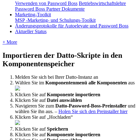
Verwenden von Password Boss
Betriebswirtschaftslehre
Password Boss Partner Dokumente
Marketing-Toolkit
MSP -Marketing- und Schulungs-Toolkit
Änderungsprotokolle für Autoelevate und Password Boss
Aktueller Status
+ More
Importieren
der
Datto
-
Skripte
in
den
Komponentenspeicher
Melden
Sie
sich
bei
Ihrer
Datto
-
Instanz
an
W
ä
hlen
Sie
im
Komponentenmen
ü
alle
Komponenten
aus
Klicken
Sie
auf
Komponente
importieren
Klicken
Sie
auf
Datei
ausw
ä
hlen
Navigieren
Sie
zum
Datto
-
Password
-
Boss
-
Preinstaller
und
w
ä
hlen
Sie
ihn
aus
.
–
Holen
Sie
sich
den
Preinstaller
hier
Klicken
Sie
auf
„
Hochladen
“
Klicken
Sie
auf
Speichern
Klicken
Sie
auf
Komponente
importieren