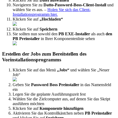
Klicken
Sie
auf
Datei
ausw
ä
hlen
Navigieren
Sie
zu
Datto
-
Password
-
Boss
-
Client
-
Install
und
w
ä
hlen
Sie
es
aus
.
–
Holen
Sie
sich
das
Client
-
Installationsprogramm
hier
.
Klicken
Sie
auf
„
Hochladen
“
Klicken
Sie
auf
Speichern
Sie
sollten
nun
sowohl
den
PB
EXE
-
Installer
als
auch
den
PB
Preinstaller
in
Ihrer
Komponentenliste
sehen
Erstellen
der
Jobs
zum
Bereitstellen
des
Vorinstallationsprogramms
Klicken
Sie
auf
das
Men
ü
„
Jobs
“
und
w
ä
hlen
Sie
„
Neuer
Job
“
Geben
Sie
Password
Boss
Preinstaller
in
das
Namensfeld
ein
Legen
Sie
die
geplante
Ausf
ü
hrungszeit
fest
W
ä
hlen
Sie
die
Zielcomputer
aus
,
auf
denen
Sie
das
Skript
ausf
ü
hren
m
ö
chten
Klicken
Sie
auf
Komponente
hinzuf
ü
gen
Aktivieren
Sie
das
Kontrollk
ä
stchen
neben
PB
Preinstaller
und
klicken
Sie
auf
Speichern