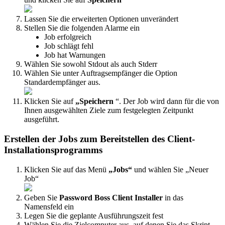
Lassen
Sie
die
erweiterten
Optionen
unver
ä
ndert
Stellen
Sie
die
folgenden
Alarme
ein
Job
erfolgreich
Job
schl
ä
gt
fehl
Job
hat
Warnungen
W
ä
hlen
Sie
sowohl
Stdout
als
auch
Stderr
W
ä
hlen
Sie
unter
Auftragsempf
ä
nger
die
Option
Standardempf
ä
nger
aus
.
Klicken
Sie
auf
„
Speichern
“
.
Der
Job
wird
dann
f
ü
r
die
von
Ihnen
ausgew
ä
hlten
Ziele
zum
festgelegten
Zeitpunkt
ausgef
ü
hrt
.
Erstellen
der
Jobs
zum
Bereitstellen
des
Client
-
Installationsprogramms
Klicken
Sie
auf
das
Men
ü
„
Jobs
“
und
w
ä
hlen
Sie
„
Neuer
Job
“
Geben
Sie
Password
Boss
Client
Installer
in
das
Namensfeld
ein
Legen
Sie
die
geplante
Ausf
ü
hrungszeit
fest
W
ä
hlen
Sie
die
Zielcomputer
aus
,
auf
denen
Sie
das
Skript