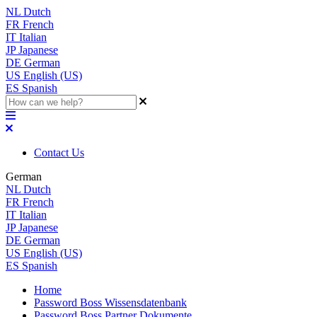
NL
Dutch
FR
French
IT
Italian
JP
Japanese
DE
German
US
English (US)
ES
Spanish
Contact Us
German
NL
Dutch
FR
French
IT
Italian
JP
Japanese
DE
German
US
English (US)
ES
Spanish
Home
Password Boss Wissensdatenbank
Password Boss Partner Dokumente