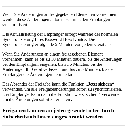
Wenn
Sie
Ä
nderungen
an
freigegebenen
Elementen
vornehmen
,
werden
diese
Ä
nderungen
automatisch
mit
allen
Empf
ä
ngern
synchronisiert
.
Die
Aktualisierung
der
Empf
ä
nger
erfolgt
w
ä
hrend
der
normalen
Synchronisierung
Ihres
Password
Boss
Kontos
.
Die
Synchronisierung
erfolgt
alle
5
Minuten
von
jedem
Ger
ä
t
aus
.
Wenn
Sie
Ä
nderungen
an
einem
freigegebenen
Element
vornehmen
,
kann
es
bis
zu
10
Minuten
dauern
,
bis
die
Ä
nderungen
bei
den
Empf
ä
ngern
eingehen
,
bis
zu
5
Minuten
,
bis
die
Ä
nderungen
Ihr
Ger
ä
t
verlassen
,
und
bis
zu
5
Minuten
,
bis
der
Empf
ä
nger
die
Ä
nderungen
herunterl
ä
dt
.
Der
Absender
der
Freigabe
kann
die
Funktion
„
Jetzt
sichern
“
verwenden
,
um
alle
Freigabe
ä
nderungen
sofort
zu
synchronisieren
.
Der
Empf
ä
nger
kann
dann
die
Funktion
„
Jetzt
sichern
“
verwenden
,
um
die
Ä
nderungen
sofort
zu
erhalten
.
Freigaben
k
ö
nnen
an
jeden
gesendet
oder
durch
Sicherheitsrichtlinien
eingeschr
ä
nkt
werden