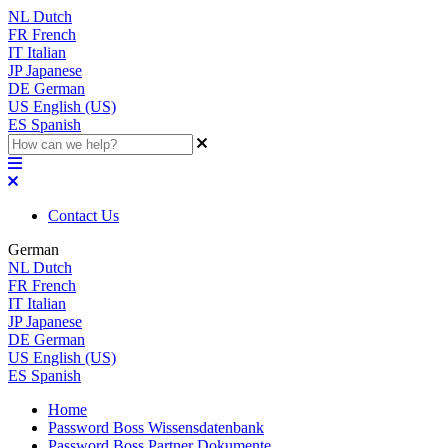
NL
Dutch
FR
French
IT
Italian
JP
Japanese
DE
German
US
English (US)
ES
Spanish
Contact Us
German
NL
Dutch
FR
French
IT
Italian
JP
Japanese
DE
German
US
English (US)
ES
Spanish
Home
Password Boss Wissensdatenbank
Password Boss Partner Dokumente