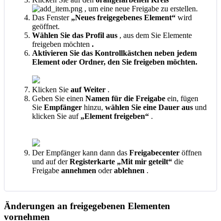
,
um
eine
neue
Freigabe
zu
erstellen
.
Das
Fenster
„
Neues
freigegebenes
Element
“
wird
ge
ö
ffnet
.
W
ä
hlen
Sie
das
Profil
aus
,
aus
dem
Sie
Elemente
freigeben
m
ö
chten
.
Aktivieren
Sie
das
Kontrollk
ä
stchen
neben
jedem
Element
oder
Ordner
,
den
Sie
freigeben
m
ö
chten
.
Klicken
Sie
auf
Weiter
.
Geben
Sie
einen
Namen
f
ü
r
die
Freigabe
ein
,
f
ü
gen
Sie
Empf
ä
nger
hinzu
,
w
ä
hlen
Sie
eine
Dauer
aus
und
klicken
Sie
auf
„
Element
freigeben
“
.
Der
Empf
ä
nger
kann
dann
das
Freigabecenter
ö
ffnen
und
auf
der
Registerkarte
„
Mit
mir
geteilt
“
die
Freigabe
annehmen
oder
ablehnen
.
Ä
nderungen
an
freigegebenen
Elementen
vornehmen