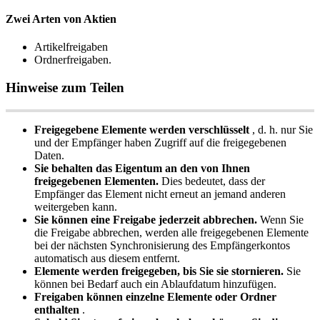
Zwei
Arten
von
Aktien
Artikelfreigaben
Ordnerfreigaben
.
Hinweise
zum
Teilen
Freigegebene
Elemente
werden
verschl
ü
sselt
,
d
.
h
.
nur
Sie
und
der
Empf
ä
nger
haben
Zugriff
auf
die
freigegebenen
Daten
.
Sie
behalten
das
Eigentum
an
den
von
Ihnen
freigegebenen
Elementen
.
Dies
bedeutet
,
dass
der
Empf
ä
nger
das
Element
nicht
erneut
an
jemand
anderen
weitergeben
kann
.
Sie
k
ö
nnen
eine
Freigabe
jederzeit
abbrechen
.
Wenn
Sie
die
Freigabe
abbrechen
,
werden
alle
freigegebenen
Elemente
bei
der
n
ä
chsten
Synchronisierung
des
Empf
ä
ngerkontos
automatisch
aus
diesem
entfernt
.
Elemente
werden
freigegeben
,
bis
Sie
sie
stornieren
.
Sie
k
ö
nnen
bei
Bedarf
auch
ein
Ablaufdatum
hinzuf
ü
gen
.
Freigaben
k
ö
nnen
einzelne
Elemente
oder
Ordner
enthalten
.