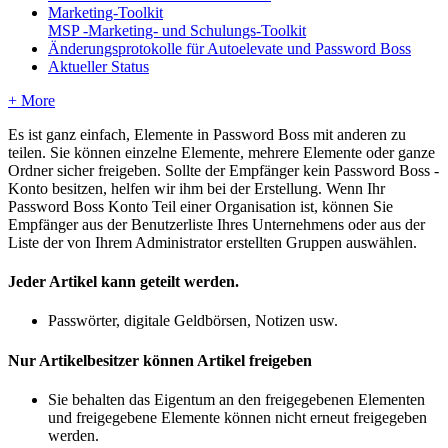
Marketing-Toolkit
MSP -Marketing- und Schulungs-Toolkit
Änderungsprotokolle für Autoelevate und Password Boss
Aktueller Status
+ More
Es
ist
ganz
einfach
,
Elemente
in
Password
Boss
mit
anderen
zu
teilen
.
Sie
k
ö
nnen
einzelne
Elemente
,
mehrere
Elemente
oder
ganze
Ordner
sicher
freigeben
.
Sollte
der
Empf
ä
nger
kein
Password
Boss
-
Konto
besitzen
,
helfen
wir
ihm
bei
der
Erstellung
.
Wenn
Ihr
Password
Boss
Konto
Teil
einer
Organisation
ist
,
k
ö
nnen
Sie
Empf
ä
nger
aus
der
Benutzerliste
Ihres
Unternehmens
oder
aus
der
Liste
der
von
Ihrem
Administrator
erstellten
Gruppen
ausw
ä
hlen
.
Jeder
Artikel
kann
geteilt
werden
.
Passw
ö
rter
,
digitale
Geldb
ö
rsen
,
Notizen
usw
.
Nur
Artikelbesitzer
k
ö
nnen
Artikel
freigeben
Sie
behalten
das
Eigentum
an
den
freigegebenen
Elementen
und
freigegebene
Elemente
k
ö
nnen
nicht
erneut
freigegeben
werden
.