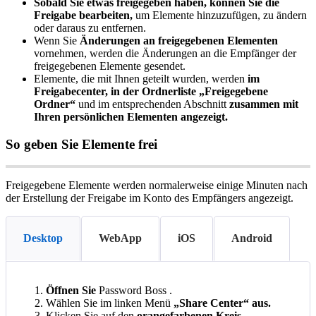
Sobald
Sie
etwas
freigegeben
haben
,
k
ö
nnen
Sie
die
Freigabe
bearbeiten
,
um
Elemente
hinzuzuf
ü
gen
,
zu
ä
ndern
oder
daraus
zu
entfernen
.
Wenn
Sie
Ä
nderungen
an
freigegebenen
Elementen
vornehmen
,
werden
die
Ä
nderungen
an
die
Empf
ä
nger
der
freigegebenen
Elemente
gesendet
.
Elemente
,
die
mit
Ihnen
geteilt
wurden
,
werden
im
Freigabecenter
,
in
der
Ordnerliste
„
Freigegebene
Ordner
“
und
im
entsprechenden
Abschnitt
zusammen
mit
Ihren
pers
ö
nlichen
Elementen
angezeigt
.
So
geben
Sie
Elemente
frei
Freigegebene
Elemente
werden
normalerweise
einige
Minuten
nach
der
Erstellung
der
Freigabe
im
Konto
des
Empf
ä
ngers
angezeigt
.
Desktop
WebApp
iOS
Android
Ö
ffnen
Sie
Password
Boss
.
W
ä
hlen
Sie
im
linken
Men
ü
„
Share
Center
“
aus
.
Klicken
Sie
auf
den
orangefarbenen
Kreis