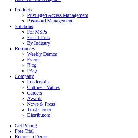
Products
Privileged Access Management
Password Management
Solutions
For MSPs
For IT Pros
By Industry
Resources
Weekly Demos
Events
Blog
FAQ
Company
Leadership
Culture + Values
Careers
Awards
News & Press
Trust Center
Distributors
Get Pricing
Free Trial
Request a Demo