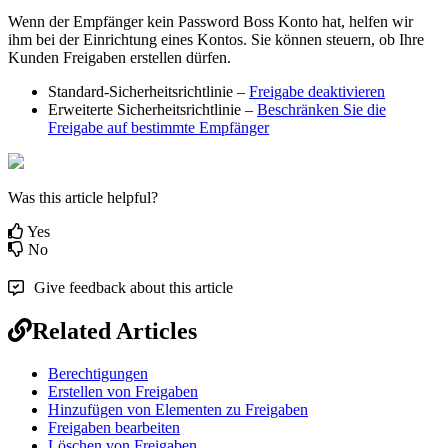
Wenn
der
Empf
ä
nger
kein
Password
Boss
Konto
hat
,
helfen
wir
ihm
bei
der
Einrichtung
eines
Kontos
.
Sie
k
ö
nnen
steuern
,
ob
Ihre
Kunden
Freigaben
erstellen
d
ü
rfen
.
Standard
-
Sicherheitsrichtlinie
–
Freigabe
deaktivieren
Erweiterte
Sicherheitsrichtlinie
–
Beschr
ä
nken
Sie
die
Freigabe
auf
bestimmte
Empf
ä
nger
Was this article helpful?
Yes
No
Give feedback about this article
Related Articles
Berechtigungen
Erstellen von Freigaben
Hinzufügen von Elementen zu Freigaben
Freigaben bearbeiten
Löschen von Freigaben