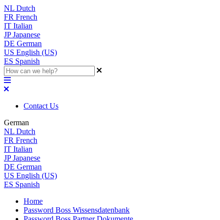
NL
Dutch
FR
French
IT
Italian
JP
Japanese
DE
German
US
English (US)
ES
Spanish
Contact Us
German
NL
Dutch
FR
French
IT
Italian
JP
Japanese
DE
German
US
English (US)
ES
Spanish
Home
Password Boss Wissensdatenbank
Password Boss Partner Dokumente