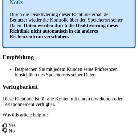
Notiz
Durch
die
Deaktivierung
dieser
Richtlinie
erh
ä
lt
der
Benutzer
wieder
die
Kontrolle
ü
ber
den
Speicherort
seiner
Daten
.
Daten
werden
durch
die
Deaktivierung
dieser
Richtlinie
nicht
automatisch
in
ein
anderes
Rechenzentrum
verschoben
.
Empfehlung
Besprechen
Sie
mit
jedem
Kunden
seine
Pr
ä
ferenzen
hinsichtlich
des
Speicherorts
seiner
Daten
.
Verf
ü
gbarkeit
Diese
Richtlinie
ist
f
ü
r
alle
Konten
mit
einem
erweiterten
oder
Testabonnement
verf
ü
gbar
.
Was this article helpful?
Yes
No