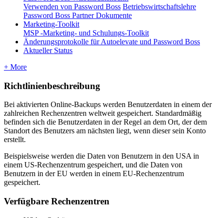
Verwenden von Password Boss
Betriebswirtschaftslehre
Password Boss Partner Dokumente
Marketing-Toolkit
MSP -Marketing- und Schulungs-Toolkit
Änderungsprotokolle für Autoelevate und Password Boss
Aktueller Status
+ More
Richtlinienbeschreibung
Bei
aktivierten
Online
-
Backups
werden
Benutzerdaten
in
einem
der
zahlreichen
Rechenzentren
weltweit
gespeichert
.
Standardm
ä
ß
ig
befinden
sich
die
Benutzerdaten
in
der
Regel
an
dem
Ort
,
der
dem
Standort
des
Benutzers
am
n
ä
chsten
liegt
,
wenn
dieser
sein
Konto
erstellt
.
Beispielsweise
werden
die
Daten
von
Benutzern
in
den
USA
in
einem
US
-
Rechenzentrum
gespeichert
,
und
die
Daten
von
Benutzern
in
der
EU
werden
in
einem
EU
-
Rechenzentrum
gespeichert
.
Verf
ü
gbare
Rechenzentren