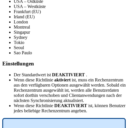
USA
–
Ostk
ü
ste
USA
–
Westk
ü
ste
Frankfurt
(
EU
)
Irland
(
EU
)
London
Montreal
Singapur
Sydney
Tokio
Seoul
Sao
Paulo
Einstellungen
Der
Standardwert
ist
DEAKTIVIERT
.
Wenn
diese
Richtlinie
aktiviert
ist
,
muss
ein
Rechenzentrum
aus
den
verf
ü
gbaren
Optionen
ausgew
ä
hlt
werden
.
Sobald
ein
Rechenzentrum
ausgew
ä
hlt
ist
,
werden
alle
Benutzerdaten
sofort
dorthin
verschoben
und
Clientanwendungen
nach
der
n
ä
chsten
Synchronisierung
aktualisiert
.
Wenn
diese
Richtlinie
DEAKTIVIERT
ist
,
k
ö
nnen
Benutzer
jedes
beliebige
Rechenzentrum
angeben
.