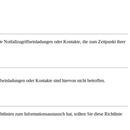
de
Notfallzugriffseinladungen
oder
Kontakte
,
die
zum
Zeitpunkt
ihrer
ffseinladungen
oder
Kontakte
sind
hiervon
nicht
betroffen
.
htlinien
zum
Informationsaustausch
hat
,
sollten
Sie
diese
Richtlinie