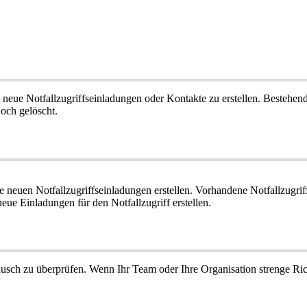
neue
Notfallzugriffseinladungen
oder
Kontakte
zu
erstellen
.
Bestehen
noch
gel
ö
scht
.
e
neuen
Notfallzugriffseinladungen
erstellen
.
Vorhandene
Notfallzugri
neue
Einladungen
f
ü
r
den
Notfallzugriff
erstellen
.
ausch
zu
ü
berpr
ü
fen
.
Wenn
Ihr
Team
oder
Ihre
Organisation
strenge
Ric