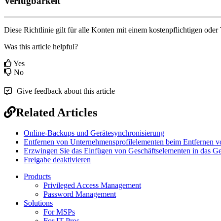
Verf
ü
gbarkeit
Diese
Richtlinie
gilt
f
ü
r
alle
Konten
mit
einem
kostenpflichtigen
oder
Was this article helpful?
Yes
No
Give feedback about this article
Related Articles
Online-Backups und Gerätesynchronisierung
Entfernen von Unternehmensprofilelementen beim Entfernen v
Erzwingen Sie das Einfügen von Geschäftselementen in das Ges
Freigabe deaktivieren
Products
Privileged Access Management
Password Management
Solutions
For MSPs
For IT Pros