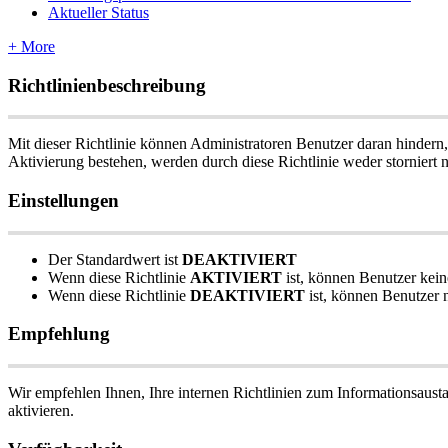
Aktueller Status
+ More
Richtlinienbeschreibung
Mit
dieser
Richtlinie
k
ö
nnen
Administratoren
Benutzer
daran
hindern
,
Aktivierung
bestehen
,
werden
durch
diese
Richtlinie
weder
storniert
Einstellungen
Der
Standardwert
ist
DEAKTIVIERT
Wenn
diese
Richtlinie
AKTIVIERT
ist
,
k
ö
nnen
Benutzer
kein
Wenn
diese
Richtlinie
DEAKTIVIERT
ist
,
k
ö
nnen
Benutzer
Empfehlung
Wir
empfehlen
Ihnen
,
Ihre
internen
Richtlinien
zum
Informationsaust
aktivieren
.