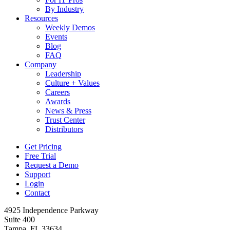
By Industry
Resources
Weekly Demos
Events
Blog
FAQ
Company
Leadership
Culture + Values
Careers
Awards
News & Press
Trust Center
Distributors
Get Pricing
Free Trial
Request a Demo
Support
Login
Contact
4925 Independence Parkway
Suite 400
Tampa, FL 33634