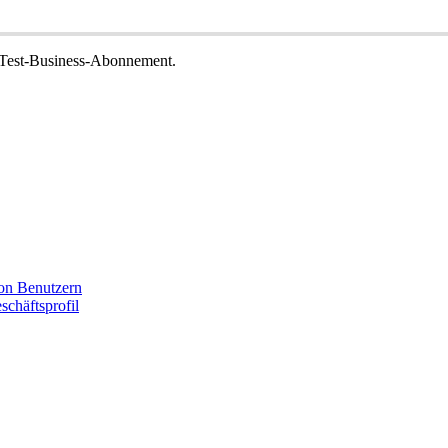
Test
-
Business
-
Abonnement
.
on Benutzern
chäftsprofil