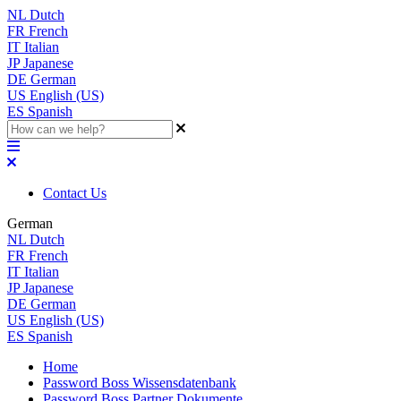
NL
Dutch
FR
French
IT
Italian
JP
Japanese
DE
German
US
English (US)
ES
Spanish
Contact Us
German
NL
Dutch
FR
French
IT
Italian
JP
Japanese
DE
German
US
English (US)
ES
Spanish
Home
Password Boss Wissensdatenbank
Password Boss Partner Dokumente