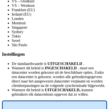
VS
–
Oostkust
VS
–
Westkust
Frankfurt
(
EU
)
Ierland
(
EU
)
Londen
Montreal
Singapore
Sydney
Tokio
Seoel
S
ã
o
Paulo
Instellingen
De
standaardwaarde
is
UITGESCHAKELD
.
Wanneer
dit
beleid
is
INGESCHAKELD
,
moet
een
datacenter
worden
gekozen
uit
de
beschikbare
opties
.
Zodra
een
datacenter
is
gekozen
,
worden
alle
gebruikersgegevens
direct
naar
het
aangewezen
datacenter
verplaatst
en
worden
clienttoepassingen
na
de
volgende
synchronisatie
bijgewerkt
.
Wanneer
dit
beleid
is
UITGESCHAKELD
,
kunnen
gebruikers
elk
datacentrum
opgeven
dat
ze
willen
.