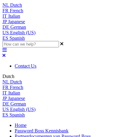
NL
Dutch
FR
French
IT
Italian
JP
Japanese
DE
German
US
English (US)
ES
Spanish
Contact Us
Dutch
NL
Dutch
FR
French
IT
Italian
JP
Japanese
DE
German
US
English (US)
ES
Spanish
Home
Password Boss Kennisbank
Partnerdocumenten van Password Boss