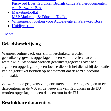
Password Boss gebruiken
Bedrijfskunde
Partnerdocumenten
van Password Boss
Marketingtoolkit
MSP Marketing & Educatie Toolkit
Wijzigingslogboeken voor Autoelevate en Password Boss
Huidige status
+ More
Beleidsbeschrijving
Wanneer
online
back
-
ups
zijn
ingeschakeld
,
worden
gebruikersgegevens
opgeslagen
in
een
van
de
vele
datacenters
wereldwijd
.
Standaard
worden
gebruikersgegevens
over
het
algemeen
opgeslagen
op
een
locatie
die
zich
het
dichtst
bij
de
locatie
van
de
gebruiker
bevindt
op
het
moment
dat
deze
zijn
account
aanmaakt
.
Zo
worden
de
gegevens
van
gebruikers
in
de
VS
opgeslagen
in
een
datacentrum
in
de
VS
,
en
de
gegevens
van
gebruikers
in
de
EU
worden
opgeslagen
in
een
datacentrum
in
de
EU
.
Beschikbare
datacenters