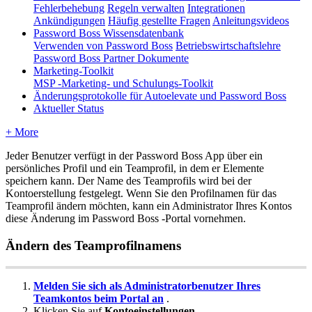
Fehlerbehebung
Regeln verwalten
Integrationen
Ankündigungen
Häufig gestellte Fragen
Anleitungsvideos
Password Boss Wissensdatenbank
Verwenden von Password Boss
Betriebswirtschaftslehre
Password Boss Partner Dokumente
Marketing-Toolkit
MSP -Marketing- und Schulungs-Toolkit
Änderungsprotokolle für Autoelevate und Password Boss
Aktueller Status
+ More
Jeder
Benutzer
verf
ü
gt
in
der
Password
Boss
App
ü
ber
ein
pers
ö
nliches
Profil
und
ein
Teamprofil
,
in
dem
er
Elemente
speichern
kann
.
Der
Name
des
Teamprofils
wird
bei
der
Kontoerstellung
festgelegt
.
Wenn
Sie
den
Profilnamen
f
ü
r
das
Teamprofil
ä
ndern
m
ö
chten
,
kann
ein
Administrator
Ihres
Kontos
diese
Ä
nderung
im
Password
Boss
-
Portal
vornehmen
.
Ä
ndern
des
Teamprofilnamens
Melden
Sie
sich
als
Administratorbenutzer
Ihres
Teamkontos
beim
Portal
an
.
Klicken
Sie
auf
Kontoeinstellungen
.