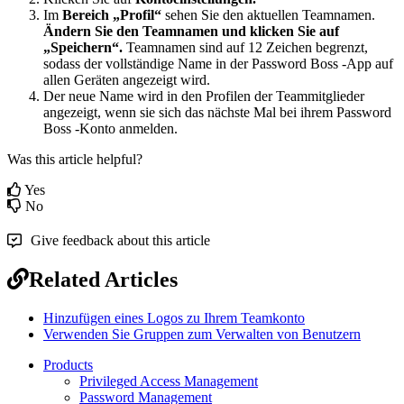
Im
Bereich
„
Profil
“
sehen
Sie
den
aktuellen
Teamnamen
.
Ä
ndern
Sie
den
Teamnamen
und
klicken
Sie
auf
„
Speichern
“
.
Teamnamen
sind
auf
12
Zeichen
begrenzt
,
sodass
der
vollst
ä
ndige
Name
in
der
Password
Boss
-
App
auf
allen
Ger
ä
ten
angezeigt
wird
.
Der
neue
Name
wird
in
den
Profilen
der
Teammitglieder
angezeigt
,
wenn
sie
sich
das
n
ä
chste
Mal
bei
ihrem
Password
Boss
-
Konto
anmelden
.
Was this article helpful?
Yes
No
Give feedback about this article
Related Articles
Hinzufügen eines Logos zu Ihrem Teamkonto
Verwenden Sie Gruppen zum Verwalten von Benutzern
Products
Privileged Access Management
Password Management