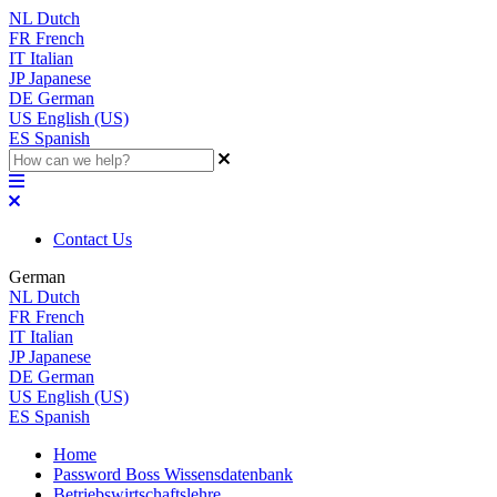
NL
Dutch
FR
French
IT
Italian
JP
Japanese
DE
German
US
English (US)
ES
Spanish
Contact Us
German
NL
Dutch
FR
French
IT
Italian
JP
Japanese
DE
German
US
English (US)
ES
Spanish
Home
Password Boss Wissensdatenbank
Betriebswirtschaftslehre