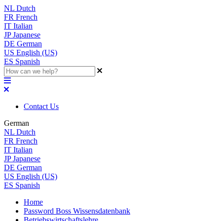
NL
Dutch
FR
French
IT
Italian
JP
Japanese
DE
German
US
English (US)
ES
Spanish
Contact Us
German
NL
Dutch
FR
French
IT
Italian
JP
Japanese
DE
German
US
English (US)
ES
Spanish
Home
Password Boss Wissensdatenbank
Betriebswirtschaftslehre