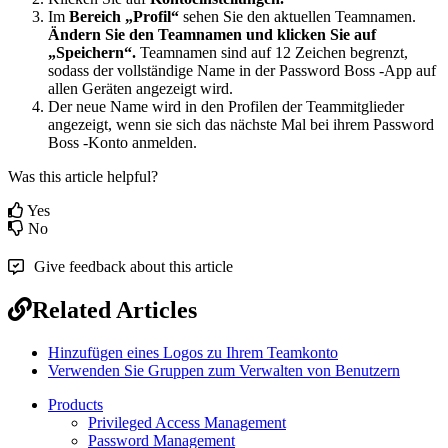
Im
Bereich
„
Profil
“
sehen
Sie
den
aktuellen
Teamnamen
.
Ä
ndern
Sie
den
Teamnamen
und
klicken
Sie
auf
„
Speichern
“
.
Teamnamen
sind
auf
12
Zeichen
begrenzt
,
sodass
der
vollst
ä
ndige
Name
in
der
Password
Boss
-
App
auf
allen
Ger
ä
ten
angezeigt
wird
.
Der
neue
Name
wird
in
den
Profilen
der
Teammitglieder
angezeigt
,
wenn
sie
sich
das
n
ä
chste
Mal
bei
ihrem
Password
Boss
-
Konto
anmelden
.
Was this article helpful?
Yes
No
Give feedback about this article
Related Articles
Hinzufügen eines Logos zu Ihrem Teamkonto
Verwenden Sie Gruppen zum Verwalten von Benutzern
Products
Privileged Access Management
Password Management