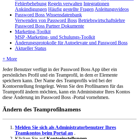
Fehlerbehebung
Regeln verwalten
Integrationen
Ankündigungen
Häufig gestellte Fragen
Anleitungsvideos
Password Boss Wissensdatenbank
Verwenden von Password Boss
Betriebswirtschaftslehre
Password Boss Partner Dokumente
Marketing-Toolkit
MSP -Marketing- und Schulungs-Toolkit
Änderungsprotokolle für Autoelevate und Password Boss
Aktueller Status
+ More
Jeder
Benutzer
verf
ü
gt
in
der
Password
Boss
App
ü
ber
ein
pers
ö
nliches
Profil
und
ein
Teamprofil
,
in
dem
er
Elemente
speichern
kann
.
Der
Name
des
Teamprofils
wird
bei
der
Kontoerstellung
festgelegt
.
Wenn
Sie
den
Profilnamen
f
ü
r
das
Teamprofil
ä
ndern
m
ö
chten
,
kann
ein
Administrator
Ihres
Kontos
diese
Ä
nderung
im
Password
Boss
-
Portal
vornehmen
.
Ä
ndern
des
Teamprofilnamens
Melden
Sie
sich
als
Administratorbenutzer
Ihres
Teamkontos
beim
Portal
an
.
Klicken
Sie
auf
Kontoeinstellungen
.