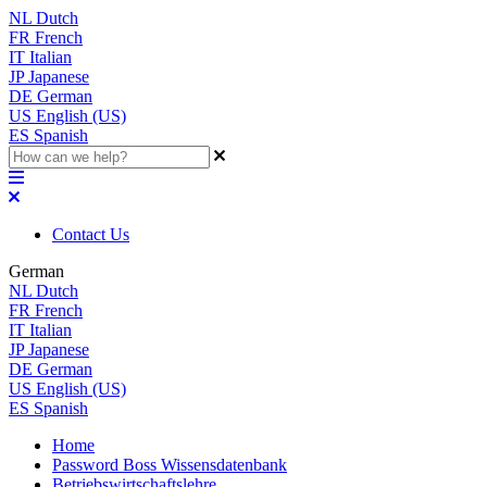
NL
Dutch
FR
French
IT
Italian
JP
Japanese
DE
German
US
English (US)
ES
Spanish
Contact Us
German
NL
Dutch
FR
French
IT
Italian
JP
Japanese
DE
German
US
English (US)
ES
Spanish
Home
Password Boss Wissensdatenbank
Betriebswirtschaftslehre