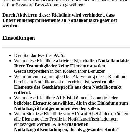
auf
ihr
Password
Boss
-
Konto
zu
gew
ä
hren
.
Durch
Aktivieren
dieser
Richtlinie
wird
verhindert
,
dass
Unternehmensprofilelemente
an
Notfallkontakte
gesendet
werden
.
Einstellungen
Der
Standardwert
ist
AUS
.
Wenn
diese
Richtlinie
aktiviert
ist
,
erhalten
Notfallkontakte
Ihrer
Teammitglieder
keine
Elemente
aus
den
Gesch
ä
ftsprofilen
in
den
Konten
Ihrer
Benutzer
.
Wenn
f
ü
r
ein
Teammitglied
bei
Aktivierung
dieser
Richtlinie
bereits
ein
Notfallkontakt
eingerichtet
ist
,
werden
alle
Elemente
des
Gesch
ä
ftsprofils
aus
dem
Notfallkontakt
entfernt
.
Wenn
diese
Richtlinie
AUS
ist
,
k
ö
nnen
Teammitglieder
beliebige
Elemente
ausw
ä
hlen
,
die
in
eine
Einladung
zum
Notfallzugriff
aufgenommen
werden
sollen
.
Wenn
Sie
diese
Richtlinie
von
EIN
auf
AUS
ä
ndern
,
k
ö
nnen
alle
Elemente
aller
Profile
in
Notfallzugriffseinladungen
einbezogen
werden
.
Alle
vorhandenen
Notfallzugriffseinladungen
,
die
als
„
gesamtes
Konto
“