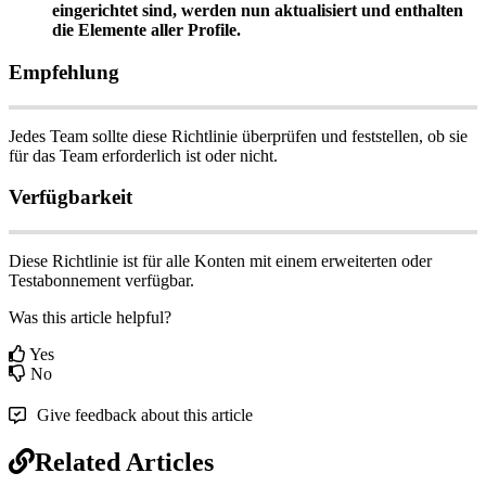
eingerichtet
sind
,
werden
nun
aktualisiert
und
enthalten
die
Elemente
aller
Profile
.
Empfehlung
Jedes
Team
sollte
diese
Richtlinie
ü
berpr
ü
fen
und
feststellen
,
ob
sie
f
ü
r
das
Team
erforderlich
ist
oder
nicht
.
Verf
ü
gbarkeit
Diese
Richtlinie
ist
f
ü
r
alle
Konten
mit
einem
erweiterten
oder
Testabonnement
verf
ü
gbar
.
Was this article helpful?
Yes
No
Give feedback about this article
Related Articles