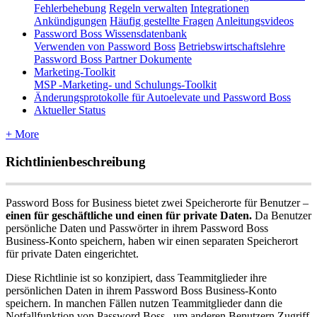
Fehlerbehebung
Regeln verwalten
Integrationen
Ankündigungen
Häufig gestellte Fragen
Anleitungsvideos
Password Boss Wissensdatenbank
Verwenden von Password Boss
Betriebswirtschaftslehre
Password Boss Partner Dokumente
Marketing-Toolkit
MSP -Marketing- und Schulungs-Toolkit
Änderungsprotokolle für Autoelevate und Password Boss
Aktueller Status
+ More
Richtlinienbeschreibung
Password
Boss
for
Business
bietet
zwei
Speicherorte
f
ü
r
Benutzer
–
einen
f
ü
r
gesch
ä
ftliche
und
einen
f
ü
r
private
Daten
.
Da
Benutzer
pers
ö
nliche
Daten
und
Passw
ö
rter
in
ihrem
Password
Boss
Business
-
Konto
speichern
,
haben
wir
einen
separaten
Speicherort
f
ü
r
private
Daten
eingerichtet
.
Diese
Richtlinie
ist
so
konzipiert
,
dass
Teammitglieder
ihre
pers
ö
nlichen
Daten
in
ihrem
Password
Boss
Business
-
Konto
speichern
.
In
manchen
F
ä
llen
nutzen
Teammitglieder
dann
die
Notfallfunktion
von
Password
Boss
,
um
anderen
Benutzern
Zugriff