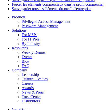
Forcer les éléments commerciaux dans le profil commercial
Sauvegarder tous les éléments du profil d'entreprise
Products
Privileged Access Management
Password Management
Solutions
For MSPs
For IT Pros
By Industry
Resources
Weekly Demos
Events
Blog
FAQ
Company
Leadership
Culture + Values
Careers
Awards
News & Press
Trust Center
Distributors
Get Pricing