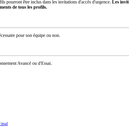
fils
pourront
ê
tre
inclus
dans
les
invitations
d
'
acc
è
s
d
'
urgence
.
Les
invi
ments
de
tous
les
profils
.
é
cessaire
pour
son
é
quipe
ou
non
.
onnement
Avanc
é
ou
d
'
Essai
.
cipal