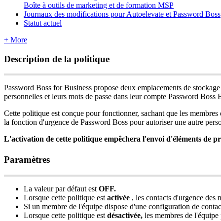
Boîte à outils de marketing et de formation MSP
Journaux des modifications pour Autoelevate et Password Boss
Statut actuel
+ More
Description
de
la
politique
Password
Boss
for
Business
propose
deux
emplacements
de
stockage
personnelles
et
leurs
mots
de
passe
dans
leur
compte
Password
Boss
B
Cette
politique
est
con
ç
ue
pour
fonctionner
,
sachant
que
les
membres
la
fonction
d
'
urgence
de
Password
Boss
pour
autoriser
une
autre
pers
L
'
activation
de
cette
politique
emp
ê
chera
l
'
envoi
d
'
é
l
é
ments
de
pr
Param
è
tres
La
valeur
par
d
é
faut
est
OFF
.
Lorsque
cette
politique
est
activ
é
e
,
les
contacts
d
'
urgence
des
Si
un
membre
de
l
'
é
quipe
dispose
d
'
une
configuration
de
contac
Lorsque
cette
politique
est
d
é
sactiv
é
e
,
les
membres
de
l
'
é
quipe