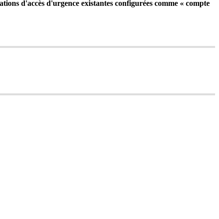
tations
d
'
acc
è
s
d
'
urgence
existantes
configur
é
es
comme
«
compte