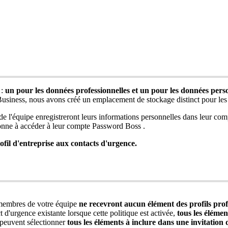
:
un
pour
les
donn
é
es
professionnelles
et
un
pour
les
donn
é
es
pers
usiness
,
nous
avons
cr
é
é
un
emplacement
de
stockage
distinct
pour
les
de
l
'
é
quipe
enregistreront
leurs
informations
personnelles
dans
leur
com
onne
à
acc
é
der
à
leur
compte
Password
Boss
.
ofil
d
'
entreprise
aux
contacts
d
'
urgence
.
membres
de
votre
é
quipe
ne
recevront
aucun
é
l
é
ment
des
profils
prof
t
d
'
urgence
existante
lorsque
cette
politique
est
activ
é
e
,
tous
les
é
l
é
men
peuvent
s
é
lectionner
tous
les
é
l
é
ments
à
inclure
dans
une
invitation