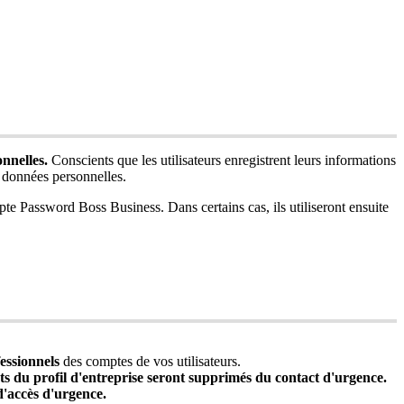
onnelles
.
Conscients
que
les
utilisateurs
enregistrent
leurs
informations
donn
é
es
personnelles
.
pte
Password
Boss
Business
.
Dans
certains
cas
,
ils
utiliseront
ensuite
essionnels
des
comptes
de
vos
utilisateurs
.
ts
du
profil
d
'
entreprise
seront
supprim
é
s
du
contact
d
'
urgence
.
d
'
acc
è
s
d
'
urgence
.