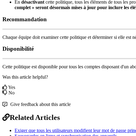
En
d
é
sactivant
cette
politique
,
tous
les
é
l
é
ments
de
tous
les
pro
complet
»
seront
d
é
sormais
mises
à
jour
pour
inclure
les
é
l
é
Recommandation
Chaque
é
quipe
doit
examiner
cette
politique
et
d
é
terminer
si
elle
est
n
Disponibilit
é
Cette
politique
est
disponible
pour
tous
les
comptes
disposant
d
'
un
ab
Was this article helpful?
Yes
No
Give feedback about this article
Related Articles
Exiger que tous les utilisateurs modifient leur mot de passe prin
Sauvegardes en ligne et synchronisation des appareils