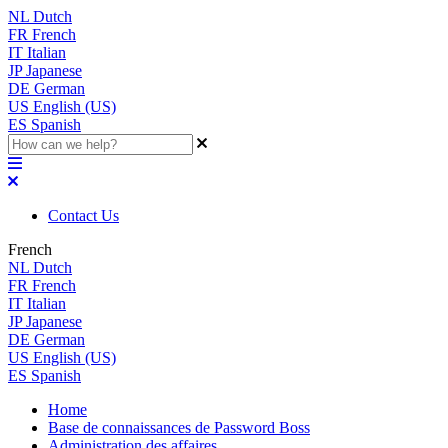
NL
Dutch
FR
French
IT
Italian
JP
Japanese
DE
German
US
English (US)
ES
Spanish
Contact Us
French
NL
Dutch
FR
French
IT
Italian
JP
Japanese
DE
German
US
English (US)
ES
Spanish
Home
Base de connaissances de Password Boss
Administration des affaires