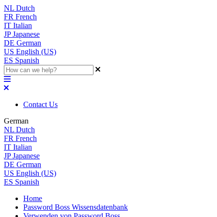
NL
Dutch
FR
French
IT
Italian
JP
Japanese
DE
German
US
English (US)
ES
Spanish
Contact Us
German
NL
Dutch
FR
French
IT
Italian
JP
Japanese
DE
German
US
English (US)
ES
Spanish
Home
Password Boss Wissensdatenbank
Verwenden von Password Boss