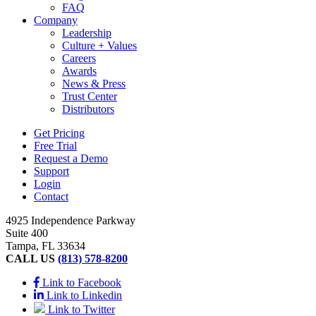
FAQ
Company
Leadership
Culture + Values
Careers
Awards
News & Press
Trust Center
Distributors
Get Pricing
Free Trial
Request a Demo
Support
Login
Contact
4925 Independence Parkway
Suite 400
Tampa, FL 33634
CALL US
(813) 578-8200
Link to Facebook
Link to Linkedin
Link to Twitter