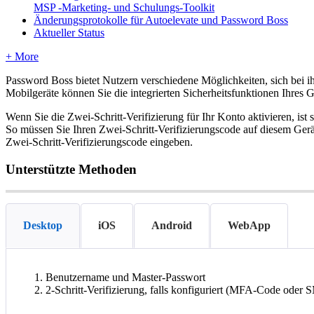
MSP -Marketing- und Schulungs-Toolkit
Änderungsprotokolle für Autoelevate und Password Boss
Aktueller Status
+ More
Password
Boss
bietet
Nutzern
verschiedene
M
ö
glichkeiten
,
sich
bei
i
Mobilger
ä
te
k
ö
nnen
Sie
die
integrierten
Sicherheitsfunktionen
Ihres
G
Wenn
Sie
die
Zwei
-
Schritt
-
Verifizierung
f
ü
r
Ihr
Konto
aktivieren
,
ist
s
So
m
ü
ssen
Sie
Ihren
Zwei
-
Schritt
-
Verifizierungscode
auf
diesem
Ger
Zwei
-
Schritt
-
Verifizierungscode
eingeben
.
Unterst
ü
tzte
Methoden
Desktop
iOS
Android
WebApp
Benutzername
und
Master
-
Passwort
2
-
Schritt
-
Verifizierung
,
falls
konfiguriert
(
MFA
-
Code
oder
S