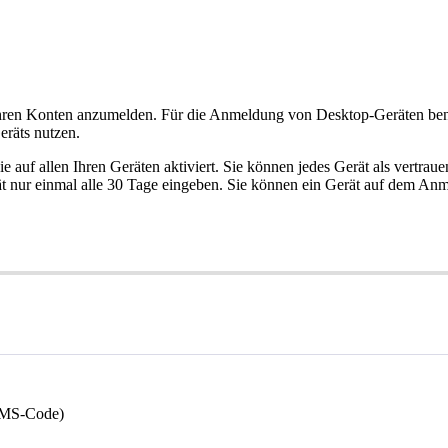
hren
Konten
anzumelden
.
F
ü
r
die
Anmeldung
von
Desktop
-
Ger
ä
ten
be
er
ä
ts
nutzen
.
ie
auf
allen
Ihren
Ger
ä
ten
aktiviert
.
Sie
k
ö
nnen
jedes
Ger
ä
t
als
vertrau
ä
t
nur
einmal
alle
30
Tage
eingeben
.
Sie
k
ö
nnen
ein
Ger
ä
t
auf
dem
Anme
MS
-
Code
)