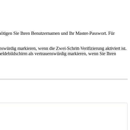
n
ö
tigen
Sie
Ihren
Benutzernamen
und
Ihr
Master
-
Passwort
.
F
ü
r
ensw
ü
rdig
markieren
,
wenn
die
Zwei
-
Schritt
-
Verifizierung
aktiviert
ist
.
ldebildschirm
als
vertrauensw
ü
rdig
markieren
,
wenn
Sie
Ihren