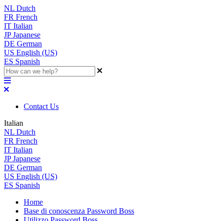
NL
Dutch
FR
French
IT
Italian
JP
Japanese
DE
German
US
English (US)
ES
Spanish
Contact Us
Italian
NL
Dutch
FR
French
IT
Italian
JP
Japanese
DE
German
US
English (US)
ES
Spanish
Home
Base di conoscenza Password Boss
Utilizzo Password Boss