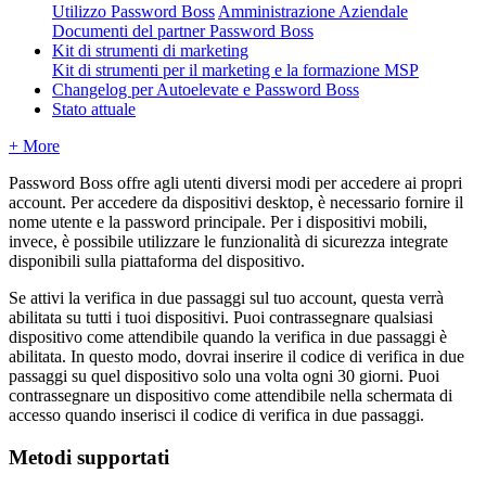
Utilizzo Password Boss
Amministrazione Aziendale
Documenti del partner Password Boss
Kit di strumenti di marketing
Kit di strumenti per il marketing e la formazione MSP
Changelog per Autoelevate e Password Boss
Stato attuale
+ More
Password
Boss
offre
agli
utenti
diversi
modi
per
accedere
ai
propri
account
.
Per
accedere
da
dispositivi
desktop
,
è
necessario
fornire
il
nome
utente
e
la
password
principale
.
Per
i
dispositivi
mobili
,
invece
,
è
possibile
utilizzare
le
funzionalit
à
di
sicurezza
integrate
disponibili
sulla
piattaforma
del
dispositivo
.
Se
attivi
la
verifica
in
due
passaggi
sul
tuo
account
,
questa
verr
à
abilitata
su
tutti
i
tuoi
dispositivi
.
Puoi
contrassegnare
qualsiasi
dispositivo
come
attendibile
quando
la
verifica
in
due
passaggi
è
abilitata
.
In
questo
modo
,
dovrai
inserire
il
codice
di
verifica
in
due
passaggi
su
quel
dispositivo
solo
una
volta
ogni
30
giorni
.
Puoi
contrassegnare
un
dispositivo
come
attendibile
nella
schermata
di
accesso
quando
inserisci
il
codice
di
verifica
in
due
passaggi
.
Metodi
supportati