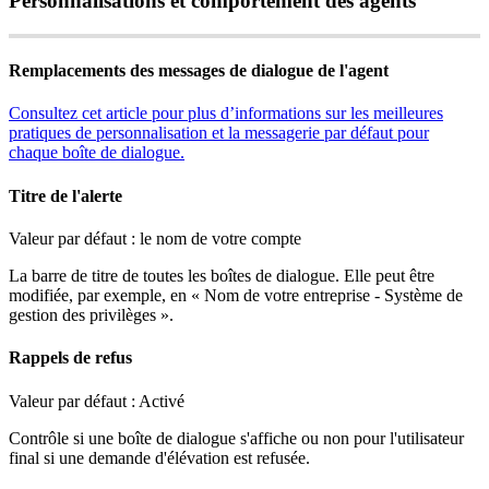
Personnalisations
et
comportement
des
agents
Remplacements
des
messages
de
dialogue
de
l
'
agent
Consultez
cet
article
pour
plus
d
’
informations
sur
les
meilleures
pratiques
de
personnalisation
et
la
messagerie
par
d
é
faut
pour
chaque
bo
î
te
de
dialogue
.
Titre
de
l
'
alerte
Valeur
par
d
é
faut
:
le
nom
de
votre
compte
La
barre
de
titre
de
toutes
les
bo
î
tes
de
dialogue
.
Elle
peut
ê
tre
modifi
é
e
,
par
exemple
,
en
«
Nom
de
votre
entreprise
-
Syst
è
me
de
gestion
des
privil
è
ges
»
.
Rappels
de
refus
Valeur
par
d
é
faut
:
Activ
é
Contr
ô
le
si
une
bo
î
te
de
dialogue
s
'
affiche
ou
non
pour
l
'
utilisateur
final
si
une
demande
d
'
é
l
é
vation
est
refus
é
e
.