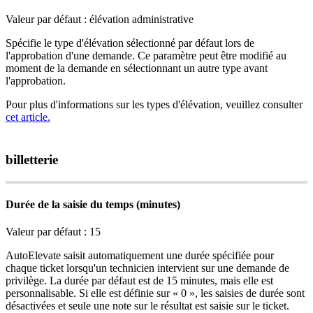
Valeur
par
d
é
faut
:
é
l
é
vation
administrative
Sp
é
cifie
le
type
d
'
é
l
é
vation
s
é
lectionn
é
par
d
é
faut
lors
de
l
'
approbation
d
'
une
demande
.
Ce
param
è
tre
peut
ê
tre
modifi
é
au
moment
de
la
demande
en
s
é
lectionnant
un
autre
type
avant
l
'
approbation
.
Pour
plus
d
'
informations
sur
les
types
d
'
é
l
é
vation
,
veuillez
consulter
cet
article
.
billetterie
Dur
é
e
de
la
saisie
du
temps
(
minutes
)
Valeur
par
d
é
faut
:
15
AutoElevate
saisit
automatiquement
une
dur
é
e
sp
é
cifi
é
e
pour
chaque
ticket
lorsqu
'
un
technicien
intervient
sur
une
demande
de
privil
è
ge
.
La
dur
é
e
par
d
é
faut
est
de
15
minutes
,
mais
elle
est
personnalisable
.
Si
elle
est
d
é
finie
sur
«
0
»
,
les
saisies
de
dur
é
e
sont
d
é
sactiv
é
es
et
seule
une
note
sur
le
r
é
sultat
est
saisie
sur
le
ticket
.