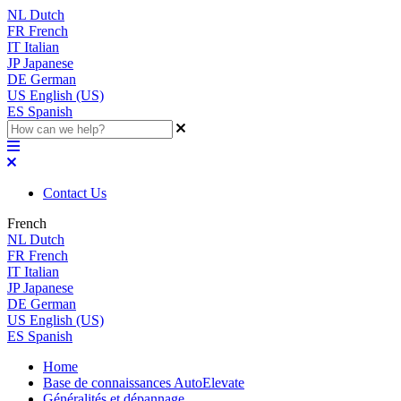
NL
Dutch
FR
French
IT
Italian
JP
Japanese
DE
German
US
English (US)
ES
Spanish
Contact Us
French
NL
Dutch
FR
French
IT
Italian
JP
Japanese
DE
German
US
English (US)
ES
Spanish
Home
Base de connaissances AutoElevate
Généralités et dépannage