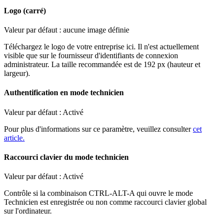
Logo
(
carr
é
)
Valeur
par
d
é
faut
:
aucune
image
d
é
finie
T
é
l
é
chargez
le
logo
de
votre
entreprise
ici
.
Il
n
'
est
actuellement
visible
que
sur
le
fournisseur
d
'
identifiants
de
connexion
administrateur
.
La
taille
recommand
é
e
est
de
192
px
(
hauteur
et
largeur
)
.
Authentification
en
mode
technicien
Valeur
par
d
é
faut
:
Activ
é
Pour
plus
d
'
informations
sur
ce
param
è
tre
,
veuillez
consulter
cet
article
.
Raccourci
clavier
du
mode
technicien
Valeur
par
d
é
faut
:
Activ
é
Contr
ô
le
si
la
combinaison
CTRL
-
ALT
-
A
qui
ouvre
le
mode
Technicien
est
enregistr
é
e
ou
non
comme
raccourci
clavier
global
sur
l
'
ordinateur
.