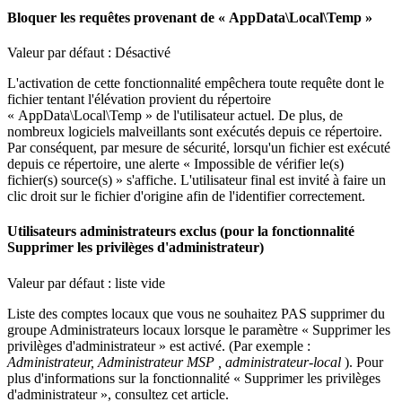
Bloquer
les
requ
ê
tes
provenant
de
«
AppData
\
Local
\
Temp
»
Valeur
par
d
é
faut
:
D
é
sactiv
é
L
'
activation
de
cette
fonctionnalit
é
emp
ê
chera
toute
requ
ê
te
dont
le
fichier
tentant
l
'
é
l
é
vation
provient
du
r
é
pertoire
«
AppData
\
Local
\
Temp
»
de
l
'
utilisateur
actuel
.
De
plus
,
de
nombreux
logiciels
malveillants
sont
ex
é
cut
é
s
depuis
ce
r
é
pertoire
.
Par
cons
é
quent
,
par
mesure
de
s
é
curit
é
,
lorsqu
'
un
fichier
est
ex
é
cut
é
depuis
ce
r
é
pertoire
,
une
alerte
«
Impossible
de
v
é
rifier
le
(
s
)
fichier
(
s
)
source
(
s
)
»
s
'
affiche
.
L
'
utilisateur
final
est
invit
é
à
faire
un
clic
droit
sur
le
fichier
d
'
origine
afin
de
l
'
identifier
correctement
.
Utilisateurs
administrateurs
exclus
(
pour
la
fonctionnalit
é
Supprimer
les
privil
è
ges
d
'
administrateur
)
Valeur
par
d
é
faut
:
liste
vide
Liste
des
comptes
locaux
que
vous
ne
souhaitez
PAS
supprimer
du
groupe
Administrateurs
locaux
lorsque
le
param
è
tre
«
Supprimer
les
privil
è
ges
d
'
administrateur
»
est
activ
é
.
(
Par
exemple
:
Administrateur
,
Administrateur
MSP
,
administrateur
-
local
)
.
Pour
plus
d
'
informations
sur
la
fonctionnalit
é
«
Supprimer
les
privil
è
ges
d
'
administrateur
»
,
consultez
cet
article
.