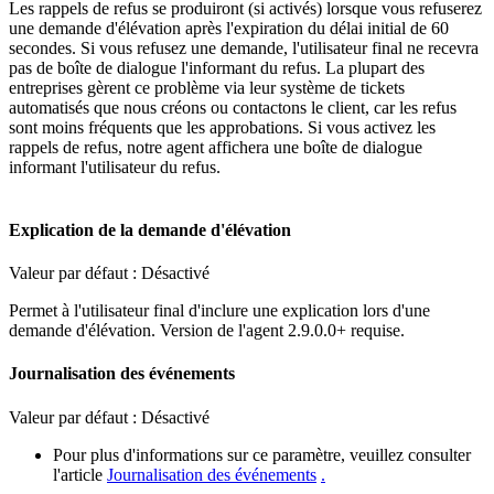
Les
rappels
de
refus
se
produiront
(
si
activ
é
s
)
lorsque
vous
refuserez
une
demande
d
'
é
l
é
vation
apr
è
s
l
'
expiration
du
d
é
lai
initial
de
60
secondes
.
Si
vous
refusez
une
demande
,
l
'
utilisateur
final
ne
recevra
pas
de
bo
î
te
de
dialogue
l
'
informant
du
refus
.
La
plupart
des
entreprises
g
è
rent
ce
probl
è
me
via
leur
syst
è
me
de
tickets
automatis
é
s
que
nous
cr
é
ons
ou
contactons
le
client
,
car
les
refus
sont
moins
fr
é
quents
que
les
approbations
.
Si
vous
activez
les
rappels
de
refus
,
notre
agent
affichera
une
bo
î
te
de
dialogue
informant
l
'
utilisateur
du
refus
.
Explication
de
la
demande
d
'
é
l
é
vation
Valeur
par
d
é
faut
:
D
é
sactiv
é
Permet
à
l
'
utilisateur
final
d
'
inclure
une
explication
lors
d
'
une
demande
d
'
é
l
é
vation
.
Version
de
l
'
agent
2
.
9
.
0
.
0
+
requise
.
Journalisation
des
é
v
é
nements
Valeur
par
d
é
faut
:
D
é
sactiv
é
Pour
plus
d
'
informations
sur
ce
param
è
tre
,
veuillez
consulter
l
'
article
Journalisation
des
é
v
é
nements
.