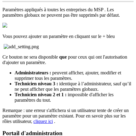
Param
è
tres
appliqu
é
s
à
toutes
les
entreprises
du
MSP
.
Les
param
è
tres
globaux
ne
peuvent
pas
ê
tre
supprim
é
s
par
d
é
faut
.
Vous
pouvez
ajouter
un
param
è
tre
en
cliquant
sur
le
+
bleu
Ce
bouton
ne
sera
disponible
que
pour
ceux
qui
ont
l
'
autorisation
d
'
ajouter
un
param
è
tre
.
Administrateurs
:
peuvent
afficher
,
ajouter
,
modifier
et
supprimer
tous
les
param
è
tres
.
Technicien
niveau
3
:
identique
à
l
’
administrateur
,
sauf
qu
’
il
ne
peut
afficher
que
les
param
è
tres
globaux
.
Technicien
niveau
2
et
1
:
impossible
d
'
afficher
les
param
è
tres
du
tout
.
Remarque
:
une
erreur
s
'
affichera
si
un
utilisateur
tente
de
cr
é
er
un
param
è
tre
pour
un
param
è
tre
existant
.
Pour
en
savoir
plus
sur
les
r
ô
les
utilisateur
,
cliquez
ici
.
Portail
d
'
administration