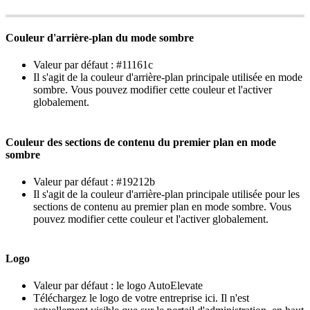
Couleur
d
'
arri
è
re
-
plan
du
mode
sombre
Valeur
par
d
é
faut
:
#
11161c
Il
s
'
agit
de
la
couleur
d
'
arri
è
re
-
plan
principale
utilis
é
e
en
mode
sombre
.
Vous
pouvez
modifier
cette
couleur
et
l
'
activer
globalement
.
Couleur
des
sections
de
contenu
du
premier
plan
en
mode
sombre
Valeur
par
d
é
faut
:
#
19212b
Il
s
'
agit
de
la
couleur
d
'
arri
è
re
-
plan
principale
utilis
é
e
pour
les
sections
de
contenu
au
premier
plan
en
mode
sombre
.
Vous
pouvez
modifier
cette
couleur
et
l
'
activer
globalement
.
Logo
Valeur
par
d
é
faut
:
le
logo
AutoElevate
T
é
l
é
chargez
le
logo
de
votre
entreprise
ici
.
Il
n
'
est