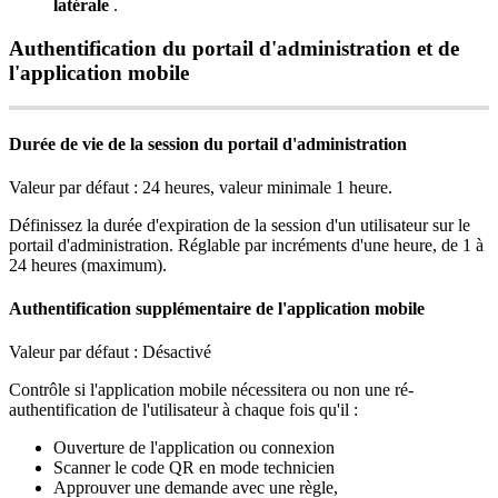
lat
é
rale
.
Authentification
du
portail
d
'
administration
et
de
l
'
application
mobile
Dur
é
e
de
vie
de
la
session
du
portail
d
'
administration
Valeur
par
d
é
faut
:
24
heures
,
valeur
minimale
1
heure
.
D
é
finissez
la
dur
é
e
d
'
expiration
de
la
session
d
'
un
utilisateur
sur
le
portail
d
'
administration
.
R
é
glable
par
incr
é
ments
d
'
une
heure
,
de
1
à
24
heures
(
maximum
)
.
Authentification
suppl
é
mentaire
de
l
'
application
mobile
Valeur
par
d
é
faut
:
D
é
sactiv
é
Contr
ô
le
si
l
'
application
mobile
n
é
cessitera
ou
non
une
r
é
-
authentification
de
l
'
utilisateur
à
chaque
fois
qu
'
il
:
Ouverture
de
l
'
application
ou
connexion
Scanner
le
code
QR
en
mode
technicien
Approuver
une
demande
avec
une
r
è
gle
,