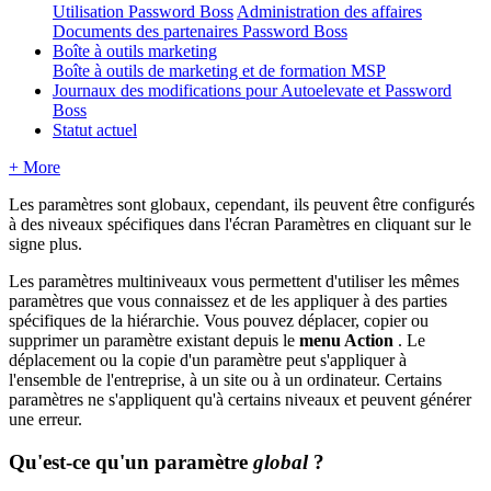
Utilisation Password Boss
Administration des affaires
Documents des partenaires Password Boss
Boîte à outils marketing
Boîte à outils de marketing et de formation MSP
Journaux des modifications pour Autoelevate et Password
Boss
Statut actuel
+ More
Les
param
è
tres
sont
globaux
,
cependant
,
ils
peuvent
ê
tre
configur
é
s
à
des
niveaux
sp
é
cifiques
dans
l
'
é
cran
Param
è
tres
en
cliquant
sur
le
signe
plus
.
Les
param
è
tres
multiniveaux
vous
permettent
d
'
utiliser
les
m
ê
mes
param
è
tres
que
vous
connaissez
et
de
les
appliquer
à
des
parties
sp
é
cifiques
de
la
hi
é
rarchie
.
Vous
pouvez
d
é
placer
,
copier
ou
supprimer
un
param
è
tre
existant
depuis
le
menu
Action
.
Le
d
é
placement
ou
la
copie
d
'
un
param
è
tre
peut
s
'
appliquer
à
l
'
ensemble
de
l
'
entreprise
,
à
un
site
ou
à
un
ordinateur
.
Certains
param
è
tres
ne
s
'
appliquent
qu
'
à
certains
niveaux
et
peuvent
g
é
n
é
rer
une
erreur
.
Qu
'
est
-
ce
qu
'
un
param
è
tre
global
?