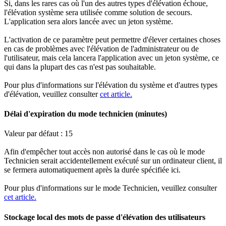
Si
,
dans
les
rares
cas
o
ù
l
'
un
des
autres
types
d
'
é
l
é
vation
é
choue
,
l
'
é
l
é
vation
syst
è
me
sera
utilis
é
e
comme
solution
de
secours
.
L
'
application
sera
alors
lanc
é
e
avec
un
jeton
syst
è
me
.
L
'
activation
de
ce
param
è
tre
peut
permettre
d
'
é
lever
certaines
choses
en
cas
de
probl
è
mes
avec
l
'
é
l
é
vation
de
l
'
administrateur
ou
de
l
'
utilisateur
,
mais
cela
lancera
l
'
application
avec
un
jeton
syst
è
me
,
ce
qui
dans
la
plupart
des
cas
n
'
est
pas
souhaitable
.
Pour
plus
d
'
informations
sur
l
'
é
l
é
vation
du
syst
è
me
et
d
'
autres
types
d
'
é
l
é
vation
,
veuillez
consulter
cet
article
.
D
é
lai
d
'
expiration
du
mode
technicien
(
minutes
)
Valeur
par
d
é
faut
:
15
Afin
d
'
emp
ê
cher
tout
acc
è
s
non
autoris
é
dans
le
cas
o
ù
le
mode
Technicien
serait
accidentellement
ex
é
cut
é
sur
un
ordinateur
client
,
il
se
fermera
automatiquement
apr
è
s
la
dur
é
e
sp
é
cifi
é
e
ici
.
Pour
plus
d
'
informations
sur
le
mode
Technicien
,
veuillez
consulter
cet
article
.
Stockage
local
des
mots
de
passe
d
'
é
l
é
vation
des
utilisateurs