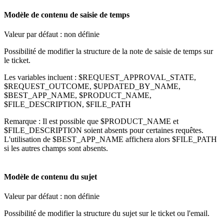
Mod
è
le
de
contenu
de
saisie
de
temps
Valeur
par
d
é
faut
:
non
d
é
finie
Possibilit
é
de
modifier
la
structure
de
la
note
de
saisie
de
temps
sur
le
ticket
.
Les
variables
incluent
:
$
REQUEST_APPROVAL_STATE
,
$
REQUEST_OUTCOME
,
$
UPDATED_BY_NAME
,
$
BEST_APP_NAME
,
$
PRODUCT_NAME
,
$
FILE_DESCRIPTION
,
$
FILE_PATH
Remarque
:
Il
est
possible
que
$
PRODUCT_NAME
et
$
FILE_DESCRIPTION
soient
absents
pour
certaines
requ
ê
tes
.
L
'
utilisation
de
$
BEST_APP_NAME
affichera
alors
$
FILE_PATH
si
les
autres
champs
sont
absents
.
Mod
è
le
de
contenu
du
sujet
Valeur
par
d
é
faut
:
non
d
é
finie
Possibilit
é
de
modifier
la
structure
du
sujet
sur
le
ticket
ou
l
'
email
.