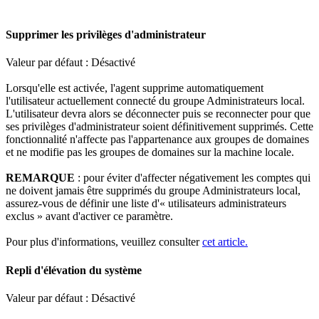
Supprimer
les
privil
è
ges
d
'
administrateur
Valeur
par
d
é
faut
:
D
é
sactiv
é
Lorsqu
'
elle
est
activ
é
e
,
l
'
agent
supprime
automatiquement
l
'
utilisateur
actuellement
connect
é
du
groupe
Administrateurs
local
.
L
'
utilisateur
devra
alors
se
d
é
connecter
puis
se
reconnecter
pour
que
ses
privil
è
ges
d
'
administrateur
soient
d
é
finitivement
supprim
é
s
.
Cette
fonctionnalit
é
n
'
affecte
pas
l
'
appartenance
aux
groupes
de
domaines
et
ne
modifie
pas
les
groupes
de
domaines
sur
la
machine
locale
.
REMARQUE
:
pour
é
viter
d
'
affecter
n
é
gativement
les
comptes
qui
ne
doivent
jamais
ê
tre
supprim
é
s
du
groupe
Administrateurs
local
,
assurez
-
vous
de
d
é
finir
une
liste
d
'
«
utilisateurs
administrateurs
exclus
»
avant
d
'
activer
ce
param
è
tre
.
Pour
plus
d
'
informations
,
veuillez
consulter
cet
article
.
Repli
d
'
é
l
é
vation
du
syst
è
me
Valeur
par
d
é
faut
:
D
é
sactiv
é