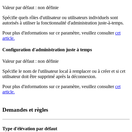
Valeur
par
d
é
faut
:
non
d
é
finie
Sp
é
cifie
quels
r
ô
les
d
'
utilisateur
ou
utilisateurs
individuels
sont
autoris
é
s
à
utiliser
la
fonctionnalit
é
d
'
administration
juste
-
à
-
temps
.
Pour
plus
d
'
informations
sur
ce
param
è
tre
,
veuillez
consulter
cet
article
.
Configuration
d
'
administration
juste
à
temps
Valeur
par
d
é
faut
:
non
d
é
finie
Sp
é
cifie
le
nom
de
l
'
utilisateur
local
à
remplacer
ou
à
cr
é
er
et
si
cet
utilisateur
doit
ê
tre
supprim
é
apr
è
s
la
d
é
connexion
.
Pour
plus
d
'
informations
sur
ce
param
è
tre
,
veuillez
consulter
cet
article
.
Demandes
et
r
è
gles
Type
d
'
é
l
é
vation
par
d
é
faut