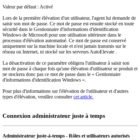
Valeur
par
d
é
faut
:
Activ
é
Lors
de
la
premi
è
re
é
l
é
vation
d
'
un
utilisateur
,
l
'
agent
lui
demande
de
saisir
son
mot
de
passe
.
Ce
mot
de
passe
est
ensuite
stock
é
en
toute
s
é
curit
é
dans
le
Gestionnaire
d
'
informations
d
'
identification
Windows
de
Microsoft
pour
une
utilisation
ult
é
rieure
dans
le
processus
d
'
é
l
é
vation
automatis
é
.
Ce
mot
de
passe
est
conserv
é
uniquement
sur
la
machine
locale
et
n
'
est
jamais
transmis
sur
le
r
é
seau
ou
Internet
,
ni
stock
é
sur
les
serveurs
AutoElevate
.
La
d
é
sactivation
de
ce
param
è
tre
obligera
l
'
utilisateur
à
saisir
son
mot
de
passe
à
chaque
fois
qu
'
une
é
l
é
vation
d
'
utilisateur
se
produit
et
ne
stockera
donc
pas
ce
mot
de
passe
dans
le
«
Gestionnaire
d
'
informations
d
'
identification
Windows
»
.
Pour
plus
d
'
informations
sur
l
'
é
l
é
vation
de
l
'
utilisateur
et
d
'
autres
types
d
'
é
l
é
vation
,
veuillez
consulter
cet
article
.
Connexion
administrateur
juste
à
temps
Administrateur
juste
-
à
-
temps
-
R
ô
les
et
utilisateurs
autoris
é
s