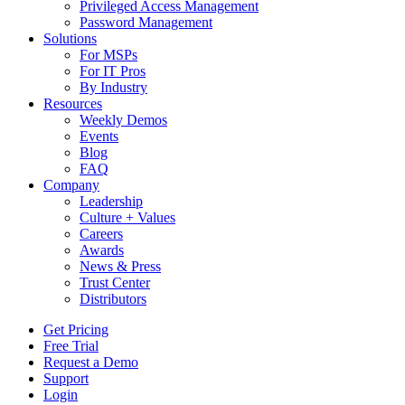
Privileged Access Management
Password Management
Solutions
For MSPs
For IT Pros
By Industry
Resources
Weekly Demos
Events
Blog
FAQ
Company
Leadership
Culture + Values
Careers
Awards
News & Press
Trust Center
Distributors
Get Pricing
Free Trial
Request a Demo
Support
Login