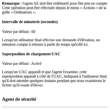
Remarque
:
l
'
agent
AE
doit
ê
tre
red
é
marr
é
pour
ê
tre
pris
en
compte
.
Cette
op
é
ration
peut
ê
tre
effectu
é
e
depuis
le
menu
«
Actions
»
de
la
grille
«
Ordinateurs
»
.
Intervalle
de
minuterie
(
secondes
)
Valeur
par
d
é
faut
:
60
Lorsqu
'
un
utilisateur
final
effectue
une
demande
d
'
é
l
é
vation
,
un
minuteur
compte
à
rebours
à
partir
du
temps
sp
é
cifi
é
ici
.
Superposition
de
chargement
UAC
Valeur
par
d
é
faut
:
Activ
é
Lorsqu
'
un
UAC
appara
î
t
et
que
l
'
agent
l
'
examine
,
cette
superposition
appara
î
t
à
c
ô
t
é
de
l
'
UAC
,
indiquant
à
l
'
utilisateur
final
qu
'
il
doit
attendre
quelques
instants
pendant
que
nous
examinons
le
fichier
qu
'
il
essaie
d
'
é
lever
.
Agent
de
s
é
curit
é