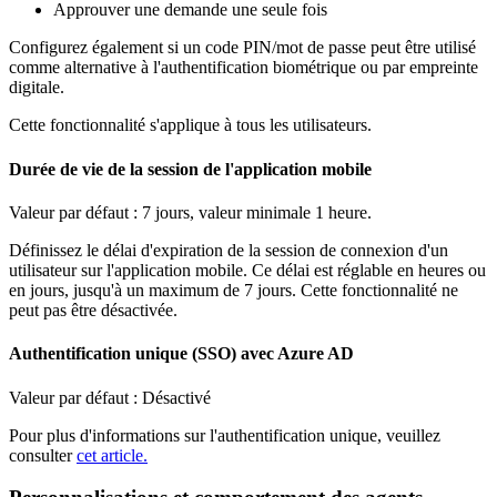
Approuver
une
demande
une
seule
fois
Configurez
é
galement
si
un
code
PIN
/
mot
de
passe
peut
ê
tre
utilis
é
comme
alternative
à
l
'
authentification
biom
é
trique
ou
par
empreinte
digitale
.
Cette
fonctionnalit
é
s
'
applique
à
tous
les
utilisateurs
.
Dur
é
e
de
vie
de
la
session
de
l
'
application
mobile
Valeur
par
d
é
faut
:
7
jours
,
valeur
minimale
1
heure
.
D
é
finissez
le
d
é
lai
d
'
expiration
de
la
session
de
connexion
d
'
un
utilisateur
sur
l
'
application
mobile
.
Ce
d
é
lai
est
r
é
glable
en
heures
ou
en
jours
,
jusqu
'
à
un
maximum
de
7
jours
.
Cette
fonctionnalit
é
ne
peut
pas
ê
tre
d
é
sactiv
é
e
.
Authentification
unique
(
SSO
)
avec
Azure
AD
Valeur
par
d
é
faut
:
D
é
sactiv
é
Pour
plus
d
'
informations
sur
l
'
authentification
unique
,
veuillez
consulter
cet
article
.