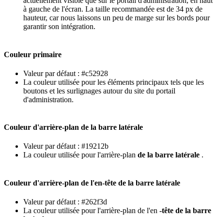
actuellement
visible
que
sur
le
portail
d
'
administration
,
en
haut
à
gauche
de
l
'
é
cran
.
La
taille
recommand
é
e
est
de
34
px
de
hauteur
,
car
nous
laissons
un
peu
de
marge
sur
les
bords
pour
garantir
son
int
é
gration
.
Couleur
primaire
Valeur
par
d
é
faut
:
#
c52928
La
couleur
utilis
é
e
pour
les
é
l
é
ments
principaux
tels
que
les
boutons
et
les
surlignages
autour
du
site
du
portail
d
'
administration
.
Couleur
d
'
arri
è
re
-
plan
de
la
barre
lat
é
rale
Valeur
par
d
é
faut
:
#
19212b
La
couleur
utilis
é
e
pour
l
'
arri
è
re
-
plan
de
la
barre
lat
é
rale
.
Couleur
d
'
arri
è
re
-
plan
de
l
'
en
-
t
ê
te
de
la
barre
lat
é
rale
Valeur
par
d
é
faut
:
#
262f3d
La
couleur
utilis
é
e
pour
l
'
arri
è
re
-
plan
de
l
'
en
-
t
ê
te
de
la
barre