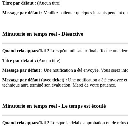
Titre
par
d
é
faut
:
(
Aucun
titre
)
Message
par
d
é
faut
:
Veuillez
patienter
quelques
instants
pendant
qu
Minuterie
en
temps
r
é
el
-
D
é
sactiv
é
Quand
cela
appara
î
t
-
il
?
Lorsqu
'
un
utilisateur
final
effectue
une
dem
Titre
par
d
é
faut
:
(
Aucun
titre
)
Message
par
d
é
faut
:
Une
notification
a
é
t
é
envoy
é
e
.
Vous
serez
inf
Message
par
d
é
faut
(
avec
ticket
)
:
Une
notification
a
é
t
é
envoy
é
e
et
technique
aura
termin
é
son
é
valuation
.
Merci
de
votre
patience
.
Minuterie
en
temps
r
é
el
-
Le
temps
est
é
coul
é
Quand
cela
appara
î
t
-
il
?
Lorsque
le
d
é
lai
d
'
approbation
ou
de
refus