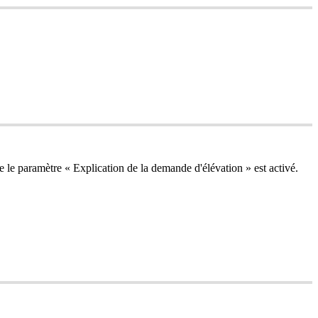
e
le
param
è
tre
«
Explication
de
la
demande
d
'
é
l
é
vation
»
est
activ
é
.