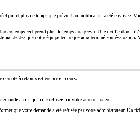
r
é
el
prend
plus
de
temps
que
pr
é
vu
.
Une
notification
a
é
t
é
envoy
é
e
.
Vo
ion
en
temps
r
é
el
prend
plus
de
temps
que
pr
é
vu
.
Une
notification
a
é
t
é
demande
d
è
s
que
notre
é
quipe
technique
aura
termin
é
son
é
valuation
.
M
le
compte
à
rebours
est
encore
en
cours
.
demande
à
ce
sujet
a
é
t
é
refus
é
e
par
votre
administrateur
.
former
que
votre
demande
a
é
t
é
refus
é
e
par
votre
administrateur
.
Un
tic