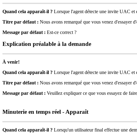
Quand
cela
appara
î
t
-
il
?
Lorsque
l
'
agent
d
é
tecte
une
invite
UAC
et
Titre
par
d
é
faut
:
Nous
avons
remarqu
é
que
vous
venez
d
'
essayer
d
'
Message
par
d
é
faut
:
Est
-
ce
correct
?
Explication
pr
é
alable
à
la
demande
À
venir
!
Quand
cela
appara
î
t
-
il
?
Lorsque
l
'
agent
d
é
tecte
une
invite
UAC
et
Titre
par
d
é
faut
:
Nous
avons
remarqu
é
que
vous
venez
d
'
essayer
d
'
Message
par
d
é
faut
:
Veuillez
expliquer
ce
que
vous
essayez
de
fair
Minuterie
en
temps
r
é
el
-
Appara
î
t
Quand
cela
appara
î
t
-
il
?
Lorsqu
'
un
utilisateur
final
effectue
une
dem