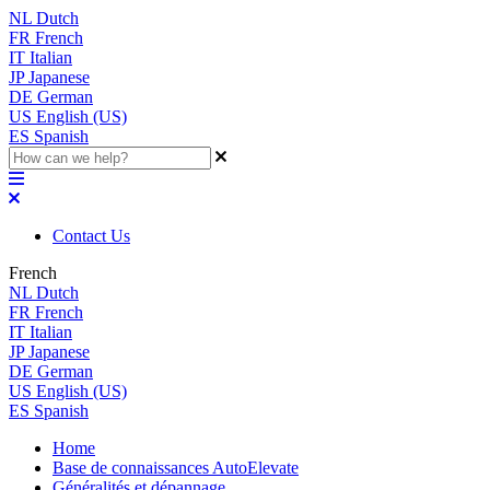
NL
Dutch
FR
French
IT
Italian
JP
Japanese
DE
German
US
English (US)
ES
Spanish
Contact Us
French
NL
Dutch
FR
French
IT
Italian
JP
Japanese
DE
German
US
English (US)
ES
Spanish
Home
Base de connaissances AutoElevate
Généralités et dépannage