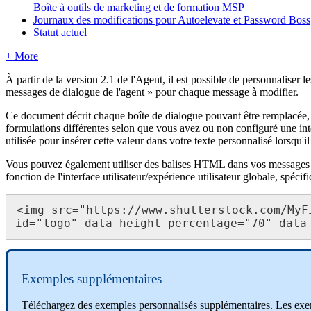
Boîte à outils de marketing et de formation MSP
Journaux des modifications pour Autoelevate et Password Boss
Statut actuel
+ More
À
partir
de
la
version
2
.
1
de
l
'
Agent
,
il
est
possible
de
personnaliser
le
messages
de
dialogue
de
l
'
agent
»
pour
chaque
message
à
modifier
.
Ce
document
d
é
crit
chaque
bo
î
te
de
dialogue
pouvant
ê
tre
remplac
é
e
,
formulations
diff
é
rentes
selon
que
vous
avez
ou
non
configur
é
une
int
utilis
é
e
pour
ins
é
rer
cette
valeur
dans
votre
texte
personnalis
é
lorsqu
'
il
Vous
pouvez
é
galement
utiliser
des
balises
HTML
dans
vos
messages
fonction
de
l
'
interface
utilisateur
/
exp
é
rience
utilisateur
globale
,
sp
é
cif
<
img
src
=
"
https
:
/
/
www
.
shutterstock
.
com
/
MyF
id
=
"
logo
"
data
-
height
-
percentage
=
"
70
"
data
Exemples
suppl
é
mentaires
T
é
l
é
chargez
des
exemples
personnalis
é
s
suppl
é
mentaires
.
Les
exe