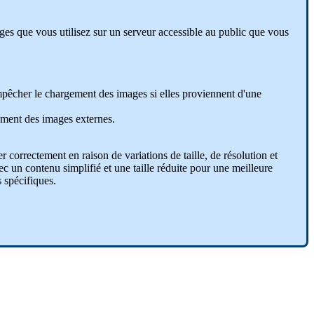
ges
que
vous
utilisez
sur
un
serveur
accessible
au
public
que
vous
mp
ê
cher
le
chargement
des
images
si
elles
proviennent
d
'
une
ement
des
images
externes
.
er
correctement
en
raison
de
variations
de
taille
,
de
r
é
solution
et
ec
un
contenu
simplifi
é
et
une
taille
r
é
duite
pour
une
meilleure
s
sp
é
cifiques
.