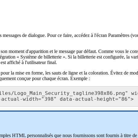
s
messages
de
dialogue
.
Pour
ce
faire
,
acc
é
dez
à
l
'
é
cran
Param
è
tres
(
vo
son
moment
d
'
apparition
et
le
message
par
d
é
faut
.
Comme
vous
le
cons
é
gration
«
Syst
è
me
de
billetterie
»
.
Si
la
billetterie
est
configur
é
e
,
la
var
est
affich
é
à
l
'
utilisateur
final
.
pour
la
mise
en
forme
,
les
sauts
de
ligne
et
la
coloration
.
É
vitez
de
modi
iquement
con
ç
ue
pour
chaque
é
cran
.
Exemple
:
iles
/
Logo_Main_Security_tagline398x86
.
png
"
wi
-
actual
-
width
=
"
398
"
data
-
actual
-
height
=
"
86
"
>
mples
HTML
personnalis
é
s
que
nous
fournissons
sont
fournis
à
titre
de