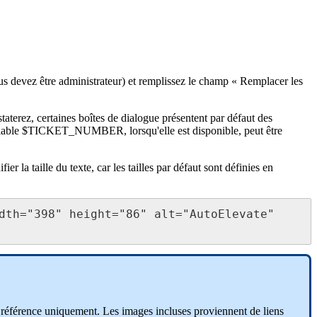
us
devez
ê
tre
administrateur
)
et
remplissez
le
champ
«
Remplacer
les
taterez
,
certaines
bo
î
tes
de
dialogue
pr
é
sentent
par
d
é
faut
des
iable
$
TICKET_NUMBER
,
lorsqu
'
elle
est
disponible
,
peut
ê
tre
fier
la
taille
du
texte
,
car
les
tailles
par
d
é
faut
sont
d
é
finies
en
dth
=
"
398
"
height
=
"
86
"
alt
=
"
AutoElevate
"
r
é
f
é
rence
uniquement
.
Les
images
incluses
proviennent
de
liens