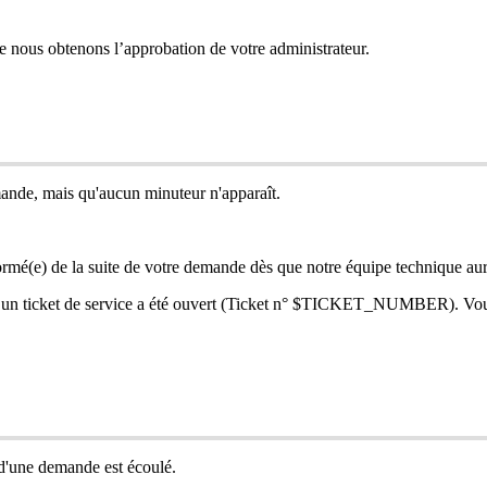
e
nous
obtenons
l
’
approbation
de
votre
administrateur
.
ande
,
mais
qu
'
aucun
minuteur
n
'
appara
î
t
.
orm
é
(
e
)
de
la
suite
de
votre
demande
d
è
s
que
notre
é
quipe
technique
au
un
ticket
de
service
a
é
t
é
ouvert
(
Ticket
n
°
$
TICKET_NUMBER
)
.
Vo
d
'
une
demande
est
é
coul
é
.