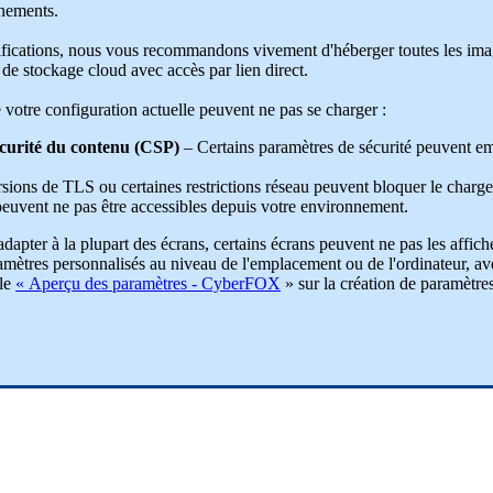
nements
.
ifications
,
nous
vous
recommandons
vivement
d
'
h
é
berger
toutes
les
ima
de
stockage
cloud
avec
acc
è
s
par
lien
direct
.
e
votre
configuration
actuelle
peuvent
ne
pas
se
charger
:
curit
é
du
contenu
(
CSP
)
–
Certains
param
è
tres
de
s
é
curit
é
peuvent
e
rsions
de
TLS
ou
certaines
restrictions
r
é
seau
peuvent
bloquer
le
charg
peuvent
ne
pas
ê
tre
accessibles
depuis
votre
environnement
.
adapter
à
la
plupart
des
é
crans
,
certains
é
crans
peuvent
ne
pas
les
affich
am
è
tres
personnalis
é
s
au
niveau
de
l
'
emplacement
ou
de
l
'
ordinateur
,
av
le
«
Aper
ç
u
des
param
è
tres
-
CyberFOX
»
sur
la
cr
é
ation
de
param
è
tre