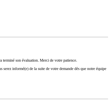
ra
termin
é
son
é
valuation
.
Merci
de
votre
patience
.
us
serez
inform
é
(
e
)
de
la
suite
de
votre
demande
d
è
s
que
notre
é
quipe