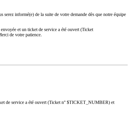
us
serez
inform
é
(
e
)
de
la
suite
de
votre
demande
d
è
s
que
notre
é
quipe
envoy
é
e
et
un
ticket
de
service
a
é
t
é
ouvert
(
Ticket
erci
de
votre
patience
.
ket
de
service
a
é
t
é
ouvert
(
Ticket
n
°
$
TICKET_NUMBER
)
et