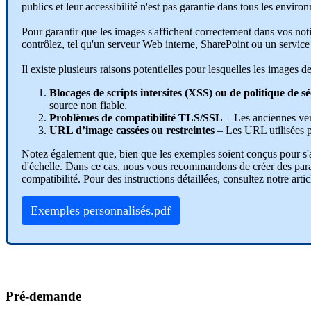
publics
et
leur
accessibilit
é
n
'
est
pas
garantie
dans
tous
les
environ
Pour
garantir
que
les
images
s
'
affichent
correctement
dans
vos
not
contr
ô
lez
,
tel
qu
'
un
serveur
Web
interne
,
SharePoint
ou
un
service
Il
existe
plusieurs
raisons
potentielles
pour
lesquelles
les
images
d
Blocages
de
scripts
intersites
(
XSS
)
ou
de
politique
de
s
é
source
non
fiable
.
Probl
è
mes
de
compatibilit
é
TLS
/
SSL
–
Les
anciennes
ve
URL
d
’
image
cass
é
es
ou
restreintes
–
Les
URL
utilis
é
es
Notez
é
galement
que
,
bien
que
les
exemples
soient
con
ç
us
pour
s
'
d
'
é
chelle
.
Dans
ce
cas
,
nous
vous
recommandons
de
cr
é
er
des
par
compatibilit
é
.
Pour
des
instructions
d
é
taill
é
es
,
consultez
notre
artic
Exemples
personnalis
é
s
.
pdf
Pr
é
-
demande