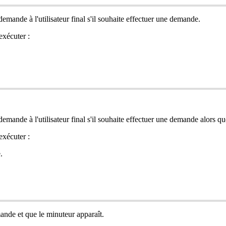
demande
à
l
'
utilisateur
final
s
'
il
souhaite
effectuer
une
demande
.
ex
é
cuter
:
demande
à
l
'
utilisateur
final
s
'
il
souhaite
effectuer
une
demande
alors
qu
ex
é
cuter
:
e
.
ande
et
que
le
minuteur
appara
î
t
.