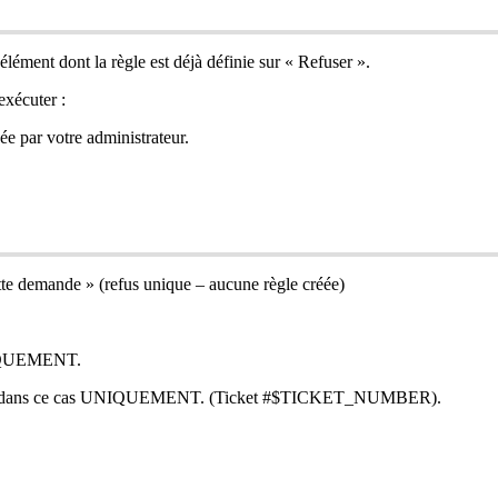
é
l
é
ment
dont
la
r
è
gle
est
d
é
j
à
d
é
finie
sur
«
Refuser
»
.
ex
é
cuter
:
é
e
par
votre
administrateur
.
te
demande
»
(
refus
unique
–
aucune
r
è
gle
cr
é
é
e
)
QUEMENT
.
dans
ce
cas
UNIQUEMENT
.
(
Ticket
#
$
TICKET_NUMBER
)
.