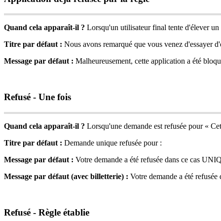
Quand
cela
appara
î
t
-
il
?
Lorsqu
'
un
utilisateur
final
tente
d
'
é
lever
un
Titre
par
d
é
faut
:
Nous
avons
remarqu
é
que
vous
venez
d
'
essayer
d
'
Message
par
d
é
faut
:
Malheureusement
,
cette
application
a
é
t
é
bloqu
Refus
é
-
Une
fois
Quand
cela
appara
î
t
-
il
?
Lorsqu
'
une
demande
est
refus
é
e
pour
«
Cet
Titre
par
d
é
faut
:
Demande
unique
refus
é
e
pour
:
Message
par
d
é
faut
:
Votre
demande
a
é
t
é
refus
é
e
dans
ce
cas
UNI
Message
par
d
é
faut
(
avec
billetterie
)
:
Votre
demande
a
é
t
é
refus
é
e
Refus
é
-
R
è
gle
é
tablie