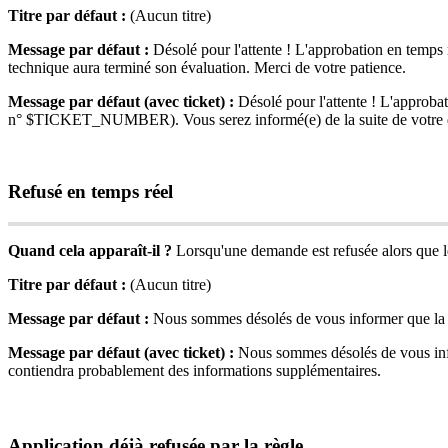
Titre
par
d
é
faut
:
(
Aucun
titre
)
Message
par
d
é
faut
:
D
é
sol
é
pour
l
'
attente
!
L
'
approbation
en
temps
technique
aura
termin
é
son
é
valuation
.
Merci
de
votre
patience
.
Message
par
d
é
faut
(
avec
ticket
)
:
D
é
sol
é
pour
l
'
attente
!
L
'
approbat
n
°
$
TICKET_NUMBER
)
.
Vous
serez
inform
é
(
e
)
de
la
suite
de
votre
Refus
é
en
temps
r
é
el
Quand
cela
appara
î
t
-
il
?
Lorsqu
'
une
demande
est
refus
é
e
alors
que
Titre
par
d
é
faut
:
(
Aucun
titre
)
Message
par
d
é
faut
:
Nous
sommes
d
é
sol
é
s
de
vous
informer
que
la
Message
par
d
é
faut
(
avec
ticket
)
:
Nous
sommes
d
é
sol
é
s
de
vous
in
contiendra
probablement
des
informations
suppl
é
mentaires
.
Application
d
é
j
à
refus
é
e
par
la
r
è
gle