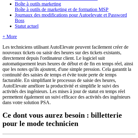
Boîte à outils marketing
Boîte à outils de marketing et de formation MSP
Journaux des modifications pour Autoelevate et Password
Boss
Statut actuel
+ More
Les
techniciens
utilisant
AutoElevate
peuvent
facilement
cr
é
er
de
nouveaux
tickets
ou
saisir
des
heures
sur
des
tickets
existants
,
directement
depuis
l
'
ordinateur
client
.
Le
logiciel
suit
automatiquement
leurs
heures
de
d
é
but
et
de
fin
en
temps
r
é
el
,
ainsi
que
les
notes
qu
'
ils
ajoutent
,
d
'
une
simple
pression
.
Cela
garantit
la
continuit
é
des
saisies
de
temps
et
é
vite
toute
perte
de
temps
facturable
.
En
simplifiant
le
processus
de
saisie
des
heures
,
AutoElevate
am
é
liore
la
productivit
é
et
simplifie
le
suivi
des
activit
é
s
des
ing
é
nieurs
.
Les
mises
à
jour
de
statut
en
temps
r
é
el
permettent
é
galement
un
suivi
efficace
des
activit
é
s
des
ing
é
nieurs
dans
votre
solution
PSA
.
Ce
dont
vous
aurez
besoin
:
billetterie
pour
le
mode
technicien