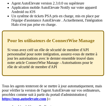
Agent
AutoElevate
version
2
.
3
.
0
.
0
ou
sup
é
rieure
Application
mobile
AutoElevate
Notify
sur
votre
appareil
Android
ou
iOS
Un
syst
è
me
de
tickets
PSA
pris
en
charge
,
mis
en
place
par
l
'
é
quipe
d
'
assistance
AutoElevate
.
Actuellement
,
l
'
int
é
gration
Halo
n
'
est
pas
prise
en
charge
.
Pour
les
utilisateurs
de
ConnectWise
Manage
Si
vous
avez
cr
é
é
un
r
ô
le
de
s
é
curit
é
de
membre
d
'
API
personnalis
é
pour
notre
int
é
gration
,
assurez
-
vous
de
mettre
à
jour
les
autorisations
avec
le
dernier
ensemble
trouv
é
dans
notre
article
ConnectWise
Manage
-
Autorisations
pour
le
r
ô
le
de
s
é
curit
é
de
membre
d
'
API
Tous
les
agents
tenteront
de
se
mettre
à
jour
automatiquement
,
mais
pour
v
é
rifier
la
version
de
l
'
agent
AutoElevate
sur
vos
ordinateurs
,
proc
é
dez
comme
suit
à
partir
du
portail
d
'
administration
(
https
:
/
/
msp
.
autoelevate
.
com
)
: