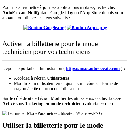
Pour
installer
/
mettre
à
jour
les
applications
mobiles
,
recherchez
AutoElevate
Notify
dans
Google
Play
ou
l
'
App
Store
depuis
votre
appareil
ou
utilisez
les
liens
suivants
:
Activer
la
billetterie
pour
le
mode
technicien
pour
vos
techniciens
Depuis
le
portail
d
'
administration
(
https
:
/
/
msp
.
autoelevate
.
com
)
:
Acc
é
dez
à
l
'
é
cran
Utilisateurs
Modifiez
un
utilisateur
en
cliquant
sur
l
'
ic
ô
ne
en
forme
de
crayon
à
c
ô
t
é
du
nom
de
l
'
utilisateur
Sur
le
c
ô
t
é
droit
de
l
'
é
cran
Modifier
les
utilisateurs
,
cochez
la
case
Activ
é
sous
Ticketing
en
mode
technicien
(
voir
ci
-
dessous
)
:
Utiliser
la
billetterie
pour
le
mode