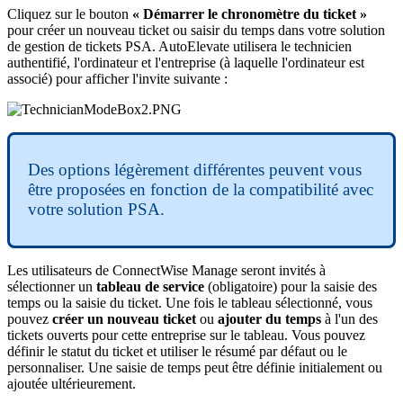
Cliquez
sur
le
bouton
«
D
é
marrer
le
chronom
è
tre
du
ticket
»
pour
cr
é
er
un
nouveau
ticket
ou
saisir
du
temps
dans
votre
solution
de
gestion
de
tickets
PSA
.
AutoElevate
utilisera
le
technicien
authentifi
é
,
l
'
ordinateur
et
l
'
entreprise
(
à
laquelle
l
'
ordinateur
est
associ
é
)
pour
afficher
l
'
invite
suivante
:
Des
options
l
é
g
è
rement
diff
é
rentes
peuvent
vous
ê
tre
propos
é
es
en
fonction
de
la
compatibilit
é
avec
votre
solution
PSA
.
Les
utilisateurs
de
ConnectWise
Manage
seront
invit
é
s
à
s
é
lectionner
un
tableau
de
service
(
obligatoire
)
pour
la
saisie
des
temps
ou
la
saisie
du
ticket
.
Une
fois
le
tableau
s
é
lectionn
é
,
vous
pouvez
cr
é
er
un
nouveau
ticket
ou
ajouter
du
temps
à
l
'
un
des
tickets
ouverts
pour
cette
entreprise
sur
le
tableau
.
Vous
pouvez
d
é
finir
le
statut
du
ticket
et
utiliser
le
r
é
sum
é
par
d
é
faut
ou
le
personnaliser
.
Une
saisie
de
temps
peut
ê
tre
d
é
finie
initialement
ou
ajout
é
e
ult
é
rieurement
.