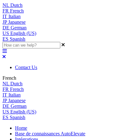
NL
Dutch
FR
French
IT
Italian
JP
Japanese
DE
German
US
English (US)
ES
Spanish
Contact Us
French
NL
Dutch
FR
French
IT
Italian
JP
Japanese
DE
German
US
English (US)
ES
Spanish
Home
Base de connaissances AutoElevate
Intégrations