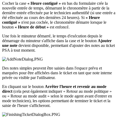
Cocher
la
case
«
Heure
contigu
ë
»
en
bas
du
formulaire
cr
é
e
la
nouvelle
entr
é
e
de
temps
,
d
é
marrant
le
chronom
è
tre
à
partir
de
la
derni
è
re
entr
é
e
effectu
é
e
par
le
technicien
authentifi
é
(
si
une
entr
é
e
a
é
t
é
effectu
é
e
au
cours
des
derni
è
res
24
heures
)
.
Si
«
Heure
contigu
ë
»
n
'
est
pas
coch
é
e
,
le
chronom
è
tre
d
é
marre
lorsque
le
bouton
«
Heure
de
d
é
but
»
est
enfonc
é
.
Une
fois
le
minuteur
d
é
marr
é
,
le
temps
d
'
ex
é
cution
depuis
le
d
é
marrage
du
minuteur
s
'
affiche
dans
la
case
et
le
bouton
Ajouter
une
note
devient
disponible
,
permettant
d
'
ajouter
des
notes
au
ticket
PSA
à
tout
moment
.
Des
notes
simples
peuvent
ê
tre
saisies
dans
l
'
espace
pr
é
vu
et
marqu
é
es
pour
ê
tre
affich
é
es
dans
le
ticket
en
tant
que
note
interne
priv
é
e
ou
visible
par
l
'
utilisateur
.
En
cliquant
sur
le
bouton
Arr
ê
ter
l
'
heure
et
revenir
au
mode
direct
(
cela
peut
é
galement
indiquer
«
Retour
au
mode
politique
»
ou
«
Retour
au
mode
audit
»
selon
le
mode
agent
avant
d
'
entrer
en
mode
technicien
)
,
les
options
permettant
de
terminer
le
ticket
et
la
saisie
de
l
'
heure
s
'
afficheront
.