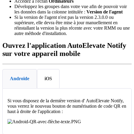
Acc
é
dez
à
l
'
é
cran
Ordinateurs
D
é
veloppez
les
groupes
dans
votre
vue
afin
de
pouvoir
voir
les
donn
é
es
dans
la
colonne
intitul
é
e
:
Version
de
l
'
agent
Si
la
version
de
l
'
agent
n
'
est
pas
la
version
2
.
3
.
0
.
0
ou
sup
é
rieure
,
elle
devra
ê
tre
mise
à
jour
manuellement
en
r
é
installant
la
version
la
plus
r
é
cente
avec
votre
RMM
ou
une
autre
m
é
thode
d
'
installation
.
Ouvrez
l
'
application
AutoElevate
Notify
sur
votre
appareil
mobile
Androïde
iOS
Si
vous
disposez
de
la
derni
è
re
version
d
'
AutoElevate
Notify
,
vous
verrez
le
nouveau
bouton
de
num
é
risation
de
code
QR
en
haut
à
droite
de
l
'
application
: