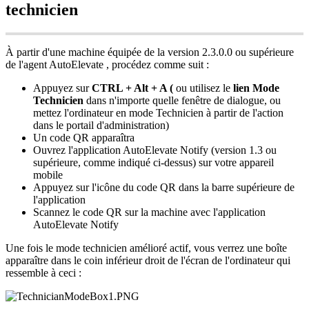
technicien
À
partir
d
'
une
machine
é
quip
é
e
de
la
version
2
.
3
.
0
.
0
ou
sup
é
rieure
de
l
'
agent
AutoElevate
,
proc
é
dez
comme
suit
:
Appuyez
sur
CTRL
+
Alt
+
A
(
ou
utilisez
le
lien
Mode
Technicien
dans
n
'
importe
quelle
fen
ê
tre
de
dialogue
,
ou
mettez
l
'
ordinateur
en
mode
Technicien
à
partir
de
l
'
action
dans
le
portail
d
'
administration
)
Un
code
QR
appara
î
tra
Ouvrez
l
'
application
AutoElevate
Notify
(
version
1
.
3
ou
sup
é
rieure
,
comme
indiqu
é
ci
-
dessus
)
sur
votre
appareil
mobile
Appuyez
sur
l
'
ic
ô
ne
du
code
QR
dans
la
barre
sup
é
rieure
de
l
'
application
Scannez
le
code
QR
sur
la
machine
avec
l
'
application
AutoElevate
Notify
Une
fois
le
mode
technicien
am
é
lior
é
actif
,
vous
verrez
une
bo
î
te
appara
î
tre
dans
le
coin
inf
é
rieur
droit
de
l
'
é
cran
de
l
'
ordinateur
qui
ressemble
à
ceci
: