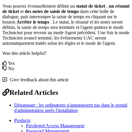
Vous
pouvez
é
ventuellement
d
é
finir
un
statut
de
ticket
,
un
r
é
sum
é
de
ticket
et
des
notes
de
saisie
de
temps
dans
cette
bo
î
te
de
dialogue
,
puis
interrompre
la
saisie
de
temps
en
cliquant
sur
le
bouton
Arr
ê
ter
le
temps
.
Le
statut
,
le
r
é
sum
é
et
les
notes
seront
d
é
finis
,
la
saisie
de
temps
sera
termin
é
e
et
l
'
agent
quittera
le
mode
Technicien
pour
revenir
au
mode
Agent
pr
é
c
é
dent
.
Une
fois
le
mode
Technicien
avanc
é
termin
é
,
les
é
v
é
nements
UAC
seront
automatiquement
trait
é
s
selon
les
r
è
gles
et
le
mode
de
l
'
agent
.
Was this article helpful?
Yes
No
Give feedback about this article
Related Articles
Dépannage : les ordinateurs n'apparaissent pas dans le portail
d'administration après l'installation
Products
Privileged Access Management
Password Management