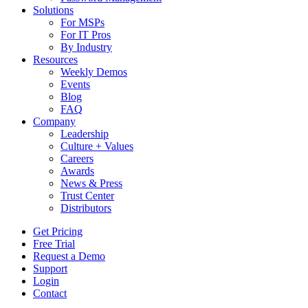
Solutions
For MSPs
For IT Pros
By Industry
Resources
Weekly Demos
Events
Blog
FAQ
Company
Leadership
Culture + Values
Careers
Awards
News & Press
Trust Center
Distributors
Get Pricing
Free Trial
Request a Demo
Support
Login
Contact