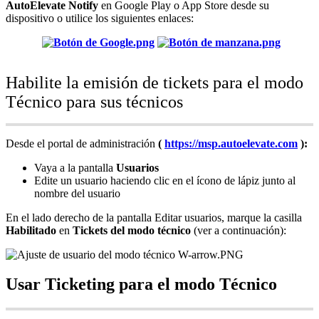
AutoElevate
Notify
en
Google
Play
o
App
Store
desde
su
dispositivo
o
utilice
los
siguientes
enlaces
:
Habilite
la
emisi
ó
n
de
tickets
para
el
modo
T
é
cnico
para
sus
t
é
cnicos
Desde
el
portal
de
administraci
ó
n
(
https
:
/
/
msp
.
autoelevate
.
com
)
:
Vaya
a
la
pantalla
Usuarios
Edite
un
usuario
haciendo
clic
en
el
í
cono
de
l
á
piz
junto
al
nombre
del
usuario
En
el
lado
derecho
de
la
pantalla
Editar
usuarios
,
marque
la
casilla
Habilitado
en
Tickets
del
modo
t
é
cnico
(
ver
a
continuaci
ó
n
)
:
Usar
Ticketing
para
el
modo
T
é
cnico