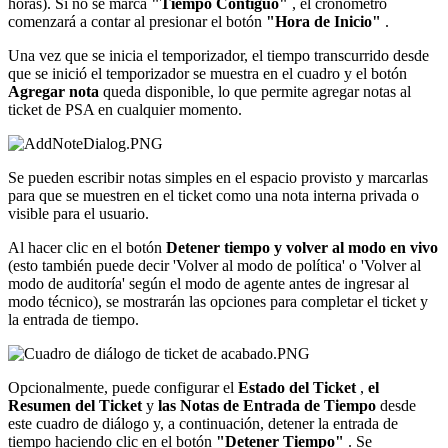
horas
)
.
Si
no
se
marca
"
Tiempo
Contiguo
"
,
el
cron
ó
metro
comenzar
á
a
contar
al
presionar
el
bot
ó
n
"
Hora
de
Inicio
"
.
Una
vez
que
se
inicia
el
temporizador
,
el
tiempo
transcurrido
desde
que
se
inici
ó
el
temporizador
se
muestra
en
el
cuadro
y
el
bot
ó
n
Agregar
nota
queda
disponible
,
lo
que
permite
agregar
notas
al
ticket
de
PSA
en
cualquier
momento
.
Se
pueden
escribir
notas
simples
en
el
espacio
provisto
y
marcarlas
para
que
se
muestren
en
el
ticket
como
una
nota
interna
privada
o
visible
para
el
usuario
.
Al
hacer
clic
en
el
bot
ó
n
Detener
tiempo
y
volver
al
modo
en
vivo
(
esto
tambi
é
n
puede
decir
'
Volver
al
modo
de
pol
í
tica
'
o
'
Volver
al
modo
de
auditor
í
a
'
seg
ú
n
el
modo
de
agente
antes
de
ingresar
al
modo
t
é
cnico
)
,
se
mostrar
á
n
las
opciones
para
completar
el
ticket
y
la
entrada
de
tiempo
.
Opcionalmente
,
puede
configurar
el
Estado
del
Ticket
,
el
Resumen
del
Ticket
y
las
Notas
de
Entrada
de
Tiempo
desde
este
cuadro
de
di
á
logo
y
,
a
continuaci
ó
n
,
detener
la
entrada
de
tiempo
haciendo
clic
en
el
bot
ó
n
"
Detener
Tiempo
"
.
Se