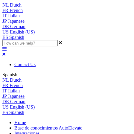
NL
Dutch
FR
French
IT
Italian
JP
Japanese
DE
German
US
English (US)
ES
Spanish
Contact Us
Spanish
NL
Dutch
FR
French
IT
Italian
JP
Japanese
DE
German
US
English (US)
ES
Spanish
Home
Base de conocimientos AutoElevate
Integraciones