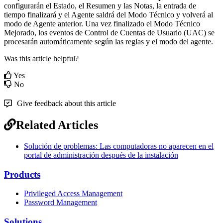
configurar
á
n
el
Estado
,
el
Resumen
y
las
Notas
,
la
entrada
de
tiempo
finalizar
á
y
el
Agente
saldr
á
del
Modo
T
é
cnico
y
volver
á
al
modo
de
Agente
anterior
.
Una
vez
finalizado
el
Modo
T
é
cnico
Mejorado
,
los
eventos
de
Control
de
Cuentas
de
Usuario
(
UAC
)
se
procesar
á
n
autom
á
ticamente
seg
ú
n
las
reglas
y
el
modo
del
agente
.
Was this article helpful?
Yes
No
Give feedback about this article
Related Articles
Solución de problemas: Las computadoras no aparecen en el
portal de administración después de la instalación
Products
Privileged Access Management
Password Management
Solutions