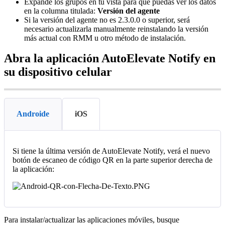
Expande
los
grupos
en
tu
vista
para
que
puedas
ver
los
datos
en
la
columna
titulada
:
Versi
ó
n
del
agente
Si
la
versi
ó
n
del
agente
no
es
2
.
3
.
0
.
0
o
superior
,
ser
á
necesario
actualizarla
manualmente
reinstalando
la
versi
ó
n
m
á
s
actual
con
RMM
u
otro
m
é
todo
de
instalaci
ó
n
.
Abra
la
aplicaci
ó
n
AutoElevate
Notify
en
su
dispositivo
celular
Androide
iOS
Si
tiene
la
ú
ltima
versi
ó
n
de
AutoElevate
Notify
,
ver
á
el
nuevo
bot
ó
n
de
escaneo
de
c
ó
digo
QR
en
la
parte
superior
derecha
de
la
aplicaci
ó
n
:
Para
instalar
/
actualizar
las
aplicaciones
m
ó
viles
,
busque