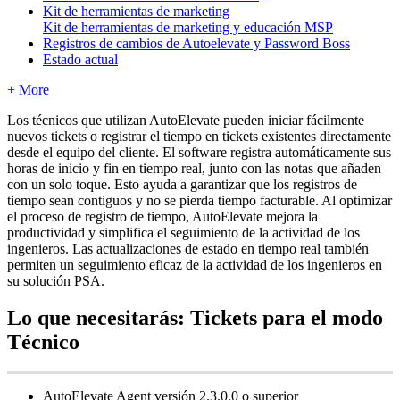
Kit de herramientas de marketing
Kit de herramientas de marketing y educación MSP
Registros de cambios de Autoelevate y Password Boss
Estado actual
+ More
Los
t
é
cnicos
que
utilizan
AutoElevate
pueden
iniciar
f
á
cilmente
nuevos
tickets
o
registrar
el
tiempo
en
tickets
existentes
directamente
desde
el
equipo
del
cliente
.
El
software
registra
autom
á
ticamente
sus
horas
de
inicio
y
fin
en
tiempo
real
,
junto
con
las
notas
que
a
ñ
aden
con
un
solo
toque
.
Esto
ayuda
a
garantizar
que
los
registros
de
tiempo
sean
contiguos
y
no
se
pierda
tiempo
facturable
.
Al
optimizar
el
proceso
de
registro
de
tiempo
,
AutoElevate
mejora
la
productividad
y
simplifica
el
seguimiento
de
la
actividad
de
los
ingenieros
.
Las
actualizaciones
de
estado
en
tiempo
real
tambi
é
n
permiten
un
seguimiento
eficaz
de
la
actividad
de
los
ingenieros
en
su
soluci
ó
n
PSA
.
Lo
que
necesitar
á
s
:
Tickets
para
el
modo
T
é
cnico
AutoElevate
Agent
versi
ó
n
2
.
3
.
0
.
0
o
superior