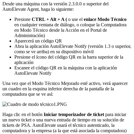
Desde
una
m
á
quina
con
la
versi
ó
n
2
.
3
.
0
.
0
o
superior
del
AutoElevate
Agent
,
haga
lo
siguiente
:
Presione
CTRL
+
Alt
+
A
(
o
use
el
enlace
Modo
T
é
cnico
en
cualquier
ventana
de
di
á
logo
,
o
coloque
la
Computadora
en
Modo
T
é
cnico
desde
la
Acci
ó
n
en
el
Portal
de
Administraci
ó
n
)
Aparecer
á
un
c
ó
digo
QR
Abra
la
aplicaci
ó
n
AutoElevate
Notify
(
versi
ó
n
1
.
3
o
superior
,
como
se
ve
arriba
)
en
su
dispositivo
m
ó
vil
Presione
el
í
cono
del
c
ó
digo
QR
en
la
barra
superior
de
la
aplicaci
ó
n
Escanee
el
c
ó
digo
QR
en
la
m
á
quina
con
la
aplicaci
ó
n
AutoElevate
Notify
Una
vez
que
el
Modo
T
é
cnico
Mejorado
est
é
activo
,
ver
á
aparecer
un
cuadro
en
la
esquina
inferior
derecha
de
la
pantalla
de
la
computadora
que
se
ve
as
í
:
Haga
clic
en
el
bot
ó
n
Iniciar
temporizador
de
ticket
para
iniciar
un
nuevo
ticket
o
una
nueva
entrada
de
tiempo
en
su
soluci
ó
n
de
tickets
de
PSA
.
AutoElevate
usar
á
el
t
é
cnico
autenticado
,
la
computadora
y
la
empresa
(
a
la
que
est
á
asociada
la
computadora
)