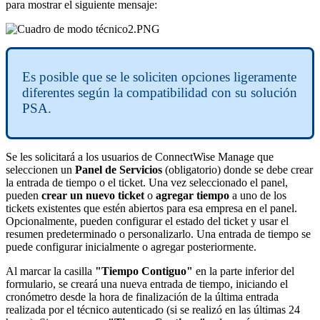
para
mostrar
el
siguiente
mensaje
:
Es
posible
que
se
le
soliciten
opciones
ligeramente
diferentes
seg
ú
n
la
compatibilidad
con
su
soluci
ó
n
PSA
.
Se
les
solicitar
á
a
los
usuarios
de
ConnectWise
Manage
que
seleccionen
un
Panel
de
Servicios
(
obligatorio
)
donde
se
debe
crear
la
entrada
de
tiempo
o
el
ticket
.
Una
vez
seleccionado
el
panel
,
pueden
crear
un
nuevo
ticket
o
agregar
tiempo
a
uno
de
los
tickets
existentes
que
est
é
n
abiertos
para
esa
empresa
en
el
panel
.
Opcionalmente
,
pueden
configurar
el
estado
del
ticket
y
usar
el
resumen
predeterminado
o
personalizarlo
.
Una
entrada
de
tiempo
se
puede
configurar
inicialmente
o
agregar
posteriormente
.
Al
marcar
la
casilla
"
Tiempo
Contiguo
"
en
la
parte
inferior
del
formulario
,
se
crear
á
una
nueva
entrada
de
tiempo
,
iniciando
el
cron
ó
metro
desde
la
hora
de
finalizaci
ó
n
de
la
ú
ltima
entrada
realizada
por
el
t
é
cnico
autenticado
(
si
se
realiz
ó
en
las
ú
ltimas
24