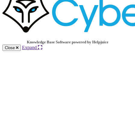
Knowledge Base Software powered by Helpjuice
Expand
Close