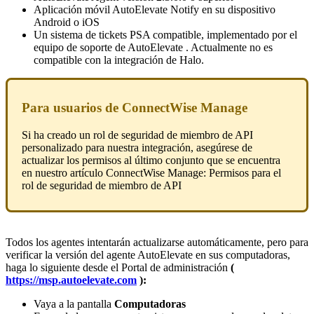
Aplicaci
ó
n
m
ó
vil
AutoElevate
Notify
en
su
dispositivo
Android
o
iOS
Un
sistema
de
tickets
PSA
compatible
,
implementado
por
el
equipo
de
soporte
de
AutoElevate
.
Actualmente
no
es
compatible
con
la
integraci
ó
n
de
Halo
.
Para
usuarios
de
ConnectWise
Manage
Si
ha
creado
un
rol
de
seguridad
de
miembro
de
API
personalizado
para
nuestra
integraci
ó
n
,
aseg
ú
rese
de
actualizar
los
permisos
al
ú
ltimo
conjunto
que
se
encuentra
en
nuestro
art
í
culo
ConnectWise
Manage
:
Permisos
para
el
rol
de
seguridad
de
miembro
de
API
Todos
los
agentes
intentar
á
n
actualizarse
autom
á
ticamente
,
pero
para
verificar
la
versi
ó
n
del
agente
AutoElevate
en
sus
computadoras
,
haga
lo
siguiente
desde
el
Portal
de
administraci
ó
n
(
https
:
/
/
msp
.
autoelevate
.
com
)
:
Vaya
a
la
pantalla
Computadoras