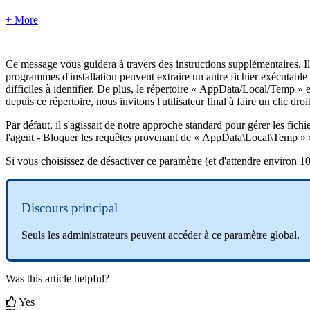
+ More
Ce
message
vous
guidera
à
travers
des
instructions
suppl
é
mentaires
.
Il
programmes
d
'
installation
peuvent
extraire
un
autre
fichier
ex
é
cutable
difficiles
à
identifier
.
De
plus
,
le
r
é
pertoire
«
AppData
/
Local
/
Temp
»
e
depuis
ce
r
é
pertoire
,
nous
invitons
l
'
utilisateur
final
à
faire
un
clic
droi
Par
d
é
faut
,
il
s
'
agissait
de
notre
approche
standard
pour
g
é
rer
les
fichi
l
'
agent
-
Bloquer
les
requ
ê
tes
provenant
de
«
AppData
\
Local
\
Temp
»
Si
vous
choisissez
de
d
é
sactiver
ce
param
è
tre
(
et
d
'
attendre
environ
1
Discours
principal
Seuls
les
administrateurs
peuvent
acc
é
der
à
ce
param
è
tre
global
.
Was this article helpful?
Yes