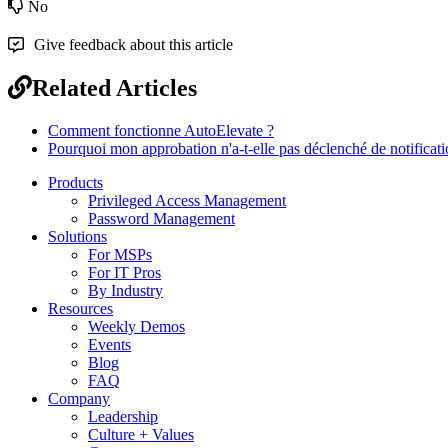
No
Give feedback about this article
Related Articles
Comment fonctionne AutoElevate ?
Pourquoi mon approbation n'a-t-elle pas déclenché de notification
Products
Privileged Access Management
Password Management
Solutions
For MSPs
For IT Pros
By Industry
Resources
Weekly Demos
Events
Blog
FAQ
Company
Leadership
Culture + Values