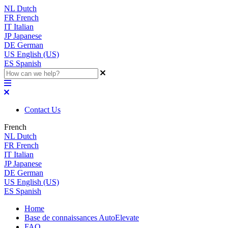
NL
Dutch
FR
French
IT
Italian
JP
Japanese
DE
German
US
English (US)
ES
Spanish
Contact Us
French
NL
Dutch
FR
French
IT
Italian
JP
Japanese
DE
German
US
English (US)
ES
Spanish
Home
Base de connaissances AutoElevate
FAQ