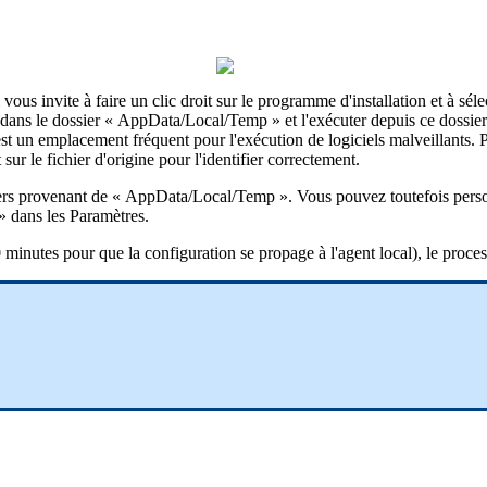
vous
invite
à
faire
un
clic
droit
sur
le
programme
d
'
installation
et
à
s
é
le
dans
le
dossier
«
AppData
/
Local
/
Temp
»
et
l
'
ex
é
cuter
depuis
ce
dossier
st
un
emplacement
fr
é
quent
pour
l
'
ex
é
cution
de
logiciels
malveillants
.
P
t
sur
le
fichier
d
'
origine
pour
l
'
identifier
correctement
.
ers
provenant
de
«
AppData
/
Local
/
Temp
»
.
Vous
pouvez
toutefois
pers
»
dans
les
Param
è
tres
.
0
minutes
pour
que
la
configuration
se
propage
à
l
'
agent
local
)
,
le
proces