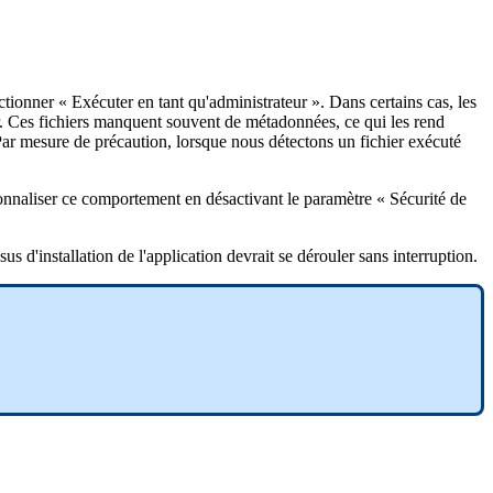
ctionner
«
Ex
é
cuter
en
tant
qu
'
administrateur
»
.
Dans
certains
cas
,
les
.
Ces
fichiers
manquent
souvent
de
m
é
tadonn
é
es
,
ce
qui
les
rend
ar
mesure
de
pr
é
caution
,
lorsque
nous
d
é
tectons
un
fichier
ex
é
cut
é
onnaliser
ce
comportement
en
d
é
sactivant
le
param
è
tre
«
S
é
curit
é
de
sus
d
'
installation
de
l
'
application
devrait
se
d
é
rouler
sans
interruption
.