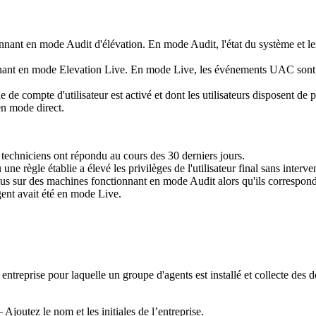
onnant
en
mode
Audit
d
'
é
l
é
vation
.
En
mode
Audit
,
l
'
é
tat
du
syst
è
me
et
le
nant
en
mode
Elevation
Live
.
En
mode
Live
,
les
é
v
é
nements
UAC
sont
le
de
compte
d
'
utilisateur
est
activ
é
et
dont
les
utilisateurs
disposent
de
p
en
mode
direct
.
techniciens
ont
r
é
pondu
au
cours
des
30
derniers
jours
.
ù
une
r
è
gle
é
tablie
a
é
lev
é
les
privil
è
ges
de
l
'
utilisateur
final
sans
interve
us
sur
des
machines
fonctionnant
en
mode
Audit
alors
qu
'
ils
correspond
gent
avait
é
t
é
en
mode
Live
.
entreprise
pour
laquelle
un
groupe
d
'
agents
est
install
é
et
collecte
des
d
–
Ajoutez
le
nom
et
les
initiales
de
l
’
entreprise
.