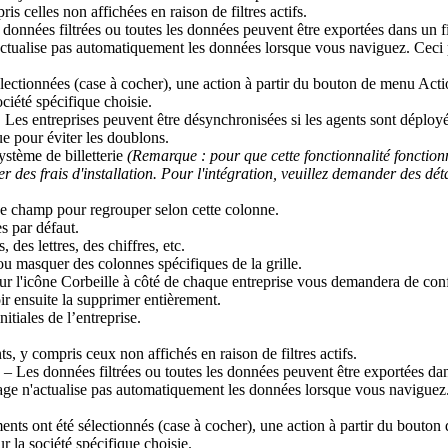
ris
celles
non
affich
é
es
en
raison
de
filtres
actifs
.
donn
é
es
filtr
é
es
ou
toutes
les
donn
é
es
peuvent
ê
tre
export
é
es
dans
un
f
ctualise
pas
automatiquement
les
donn
é
es
lorsque
vous
naviguez
.
Ceci
lectionn
é
es
(
case
à
cocher
)
,
une
action
à
partir
du
bouton
de
menu
Acti
oci
é
t
é
sp
é
cifique
choisie
.
.
Les
entreprises
peuvent
ê
tre
d
é
synchronis
é
es
si
les
agents
sont
d
é
ploy
ue
pour
é
viter
les
doublons
.
yst
è
me
de
billetterie
(
Remarque
:
pour
que
cette
fonctionnalit
é
fonction
er
des
frais
d
'
installation
.
Pour
l
'
int
é
gration
,
veuillez
demander
des
d
é
t
e
champ
pour
regrouper
selon
cette
colonne
.
es
par
d
é
faut
.
s
,
des
lettres
,
des
chiffres
,
etc
.
ou
masquer
des
colonnes
sp
é
cifiques
de
la
grille
.
ur
l
'
ic
ô
ne
Corbeille
à
c
ô
t
é
de
chaque
entreprise
vous
demandera
de
con
ir
ensuite
la
supprimer
enti
è
rement
.
initiales
de
l
’
entreprise
.
ts
,
y
compris
ceux
non
affich
é
s
en
raison
de
filtres
actifs
.
–
Les
donn
é
es
filtr
é
es
ou
toutes
les
donn
é
es
peuvent
ê
tre
export
é
es
da
age
n
'
actualise
pas
automatiquement
les
donn
é
es
lorsque
vous
naviguez
ents
ont
é
t
é
s
é
lectionn
é
s
(
case
à
cocher
)
,
une
action
à
partir
du
bouton
ur
la
soci
é
t
é
sp
é
cifique
choisie
.