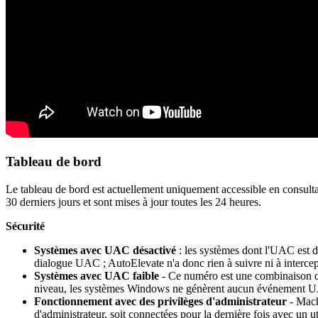
Tableau
de
bord
Le
tableau
de
bord
est
actuellement
uniquement
accessible
en
consult
30
derniers
jours
et
sont
mises
à
jour
toutes
les
24
heures
.
S
é
curit
é
Syst
è
mes
avec
UAC
d
é
sactiv
é
:
les
syst
è
mes
dont
l
'
UAC
est
d
dialogue
UAC
;
AutoElevate
n
'
a
donc
rien
à
suivre
ni
à
intercep
Syst
è
mes
avec
UAC
faible
-
Ce
num
é
ro
est
une
combinaison
niveau
,
les
syst
è
mes
Windows
ne
g
é
n
è
rent
aucun
é
v
é
nement
U
Fonctionnement
avec
des
privil
è
ges
d
'
administrateur
-
Mach
d
'
administrateur
,
soit
connect
é
es
pour
la
derni
è
re
fois
avec
un
u