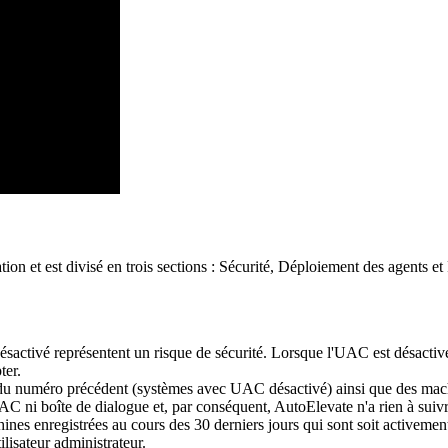
ation
et
est
divis
é
en
trois
sections
:
S
é
curit
é
,
D
é
ploiement
des
agents
et
é
sactiv
é
repr
é
sentent
un
risque
de
s
é
curit
é
.
Lorsque
l
'
UAC
est
d
é
sactiv
ter
.
du
num
é
ro
pr
é
c
é
dent
(
syst
è
mes
avec
UAC
d
é
sactiv
é
)
ainsi
que
des
mac
AC
ni
bo
î
te
de
dialogue
et
,
par
cons
é
quent
,
AutoElevate
n
'
a
rien
à
suiv
ines
enregistr
é
es
au
cours
des
30
derniers
jours
qui
sont
soit
activemen
tilisateur
administrateur
.