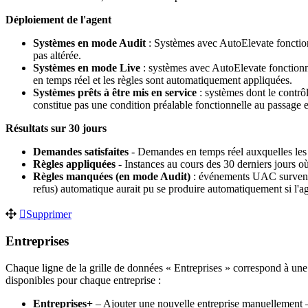
D
é
ploiement
de
l
'
agent
Syst
è
mes
en
mode
Audit
:
Syst
è
mes
avec
AutoElevate
foncti
pas
alt
é
r
é
e
.
Syst
è
mes
en
mode
Live
:
syst
è
mes
avec
AutoElevate
fonction
en
temps
r
é
el
et
les
r
è
gles
sont
automatiquement
appliqu
é
es
.
Syst
è
mes
pr
ê
ts
à
ê
tre
mis
en
service
:
syst
è
mes
dont
le
contr
ô
constitue
pas
une
condition
pr
é
alable
fonctionnelle
au
passage
R
é
sultats
sur
30
jours
Demandes
satisfaites
-
Demandes
en
temps
r
é
el
auxquelles
les
R
è
gles
appliqu
é
es
-
Instances
au
cours
des
30
derniers
jours
o
R
è
gles
manqu
é
es
(
en
mode
Audit
)
:
é
v
é
nements
UAC
surven
refus
)
automatique
aurait
pu
se
produire
automatiquement
si
l
'
a
Supprimer
Entreprises
Chaque
ligne
de
la
grille
de
donn
é
es
«
Entreprises
»
correspond
à
une
disponibles
pour
chaque
entreprise
:
Entreprises
+
–
Ajouter
une
nouvelle
entreprise
manuellement