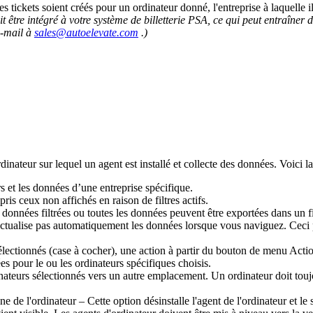
es
tickets
soient
cr
é
é
s
pour
un
ordinateur
donn
é
,
l
'
entreprise
à
laquelle
i
it
ê
tre
int
é
gr
é
à
votre
syst
è
me
de
billetterie
PSA
,
ce
qui
peut
entra
î
ner
d
-
mail
à
sales
@
autoelevate
.
com
.
)
rdinateur
sur
lequel
un
agent
est
install
é
et
collecte
des
donn
é
es
.
Voici
la
rs
et
les
donn
é
es
d
’
une
entreprise
sp
é
cifique
.
pris
ceux
non
affich
é
s
en
raison
de
filtres
actifs
.
donn
é
es
filtr
é
es
ou
toutes
les
donn
é
es
peuvent
ê
tre
export
é
es
dans
un
f
ctualise
pas
automatiquement
les
donn
é
es
lorsque
vous
naviguez
.
Ceci
é
lectionn
é
s
(
case
à
cocher
)
,
une
action
à
partir
du
bouton
de
menu
Acti
é
es
pour
le
ou
les
ordinateurs
sp
é
cifiques
choisis
.
nateurs
s
é
lectionn
é
s
vers
un
autre
emplacement
.
Un
ordinateur
doit
touj
gne
de
l
'
ordinateur
–
Cette
option
d
é
sinstalle
l
'
agent
de
l
'
ordinateur
et
le