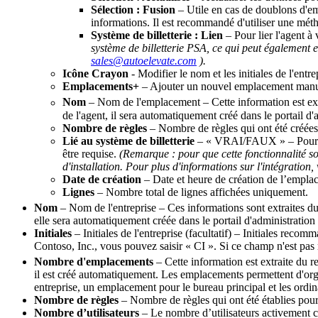
S
é
lection
:
Fusion
–
Utile
en
cas
de
doublons
d
'
em
informations
.
Il
est
recommand
é
d
'
utiliser
une
m
é
t
Syst
è
me
de
billetterie
:
Lien
–
Pour
lier
l
'
agent
à
syst
è
me
de
billetterie
PSA
,
ce
qui
peut
é
galement
e
sales
@
autoelevate
.
com
)
.
Ic
ô
ne
Crayon
-
Modifier
le
nom
et
les
initiales
de
l
'
entre
Emplacements
+
–
Ajouter
un
nouvel
emplacement
manu
Nom
–
Nom
de
l
'
emplacement
–
Cette
information
est
ex
de
l
'
agent
,
il
sera
automatiquement
cr
é
é
dans
le
portail
d
'
Nombre
de
r
è
gles
–
Nombre
de
r
è
gles
qui
ont
é
t
é
cr
é
é
es
Li
é
au
syst
è
me
de
billetterie
–
«
VRAI
/
FAUX
»
–
Pour
ê
tre
requise
.
(
Remarque
:
pour
que
cette
fonctionnalit
é
so
d
'
installation
.
Pour
plus
d
'
informations
sur
l
'
int
é
gration
,
Date
de
cr
é
ation
–
Date
et
heure
de
cr
é
ation
de
l
’
empla
Lignes
–
Nombre
total
de
lignes
affich
é
es
uniquement
.
Nom
–
Nom
de
l
'
entreprise
–
Ces
informations
sont
extraites
d
elle
sera
automatiquement
cr
é
é
e
dans
le
portail
d
'
administration
Initiales
–
Initiales
de
l
'
entreprise
(
facultatif
)
–
Initiales
recomm
Contoso
,
Inc
.
,
vous
pouvez
saisir
«
CI
»
.
Si
ce
champ
n
'
est
pas
Nombre
d
'
emplacements
–
Cette
information
est
extraite
du
r
il
est
cr
é
é
automatiquement
.
Les
emplacements
permettent
d
'
org
entreprise
,
un
emplacement
pour
le
bureau
principal
et
les
ordin
Nombre
de
r
è
gles
–
Nombre
de
r
è
gles
qui
ont
é
t
é
é
tablies
pou
Nombre
d
’
utilisateurs
–
Le
nombre
d
’
utilisateurs
activement
c