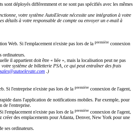
ts
sont
d
é
ploy
é
s
diff
é
remment
et
ne
sont
pas
sp
é
cifi
é
s
avec
les
m
ê
mes
nctionne
,
votre
syst
è
me
AutoElevate
n
é
cessite
une
int
é
gration
à
votre
es
d
é
tails
à
votre
responsable
de
compte
ou
envoyer
un
e
-
mail
à
premi
è
re
tion
Web
.
Si
l
'
emplacement
n
'
existe
pas
lors
de
la
connexion
s
ordinateurs
.
uelle
il
appartient
doit
ê
tre
«
li
é
e
»
,
mais
la
localisation
peut
ne
pas
à
votre
syst
è
me
de
billetterie
PSA
,
ce
qui
peut
entra
î
ner
des
frais
sales
@
autoelevate
.
com
.
)
premi
è
re
eb
.
Si
l
'
entreprise
n
'
existe
pas
lors
de
la
connexion
de
l
'
agent
,
rapide
dans
l
'
application
de
notifications
mobiles
.
Par
exemple
,
pour
m
de
l
'
entreprise
.
premi
è
re
Si
l
'
emplacement
n
'
existe
pas
lors
de
la
connexion
de
l
'
agent
,
z
cr
é
er
des
emplacements
pour
Atlanta
,
Denver
,
New
York
pour
une
de
ses
ordinateurs
.