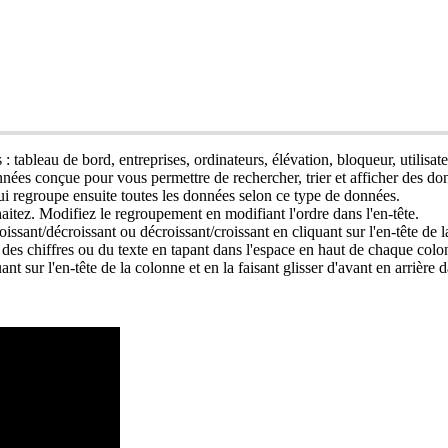
s
:
tableau
de
bord
,
entreprises
,
ordinateurs
,
é
l
é
vation
,
bloqueur
,
utilisat
nn
é
es
con
ç
ue
pour
vous
permettre
de
rechercher
,
trier
et
afficher
des
do
ui
regroupe
ensuite
toutes
les
donn
é
es
selon
ce
type
de
donn
é
es
.
aitez
.
Modifiez
le
regroupement
en
modifiant
l
'
ordre
dans
l
'
en
-
t
ê
te
.
oissant
/
d
é
croissant
ou
d
é
croissant
/
croissant
en
cliquant
sur
l
'
en
-
t
ê
te
de
l
des
chiffres
ou
du
texte
en
tapant
dans
l
'
espace
en
haut
de
chaque
colo
uant
sur
l
'
en
-
t
ê
te
de
la
colonne
et
en
la
faisant
glisser
d
'
avant
en
arri
è
re
d