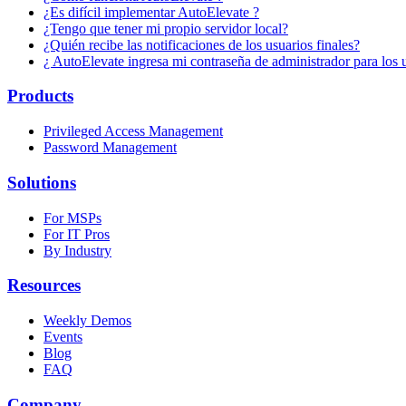
¿Es difícil implementar AutoElevate ?
¿Tengo que tener mi propio servidor local?
¿Quién recibe las notificaciones de los usuarios finales?
¿ AutoElevate ingresa mi contraseña de administrador para los u
Products
Privileged Access Management
Password Management
Solutions
For MSPs
For IT Pros
By Industry
Resources
Weekly Demos
Events
Blog
FAQ
Company