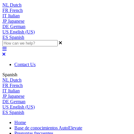
NL
Dutch
FR
French
IT
Italian
JP
Japanese
DE
German
US
English (US)
ES
Spanish
Contact Us
Spanish
NL
Dutch
FR
French
IT
Italian
JP
Japanese
DE
German
US
English (US)
ES
Spanish
Home
Base de conocimientos AutoElevate
Preguntas frecuentes