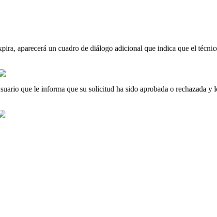
xpira
,
aparecer
á
un
cuadro
de
di
á
logo
adicional
que
indica
que
el
t
é
cnic
suario
que
le
informa
que
su
solicitud
ha
sido
aprobada
o
rechazada
y
l