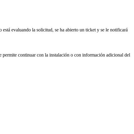
o
est
á
evaluando
la
solicitud
,
se
ha
abierto
un
ticket
y
se
le
notificar
á
e
permite
continuar
con
la
instalaci
ó
n
o
con
informaci
ó
n
adicional
del