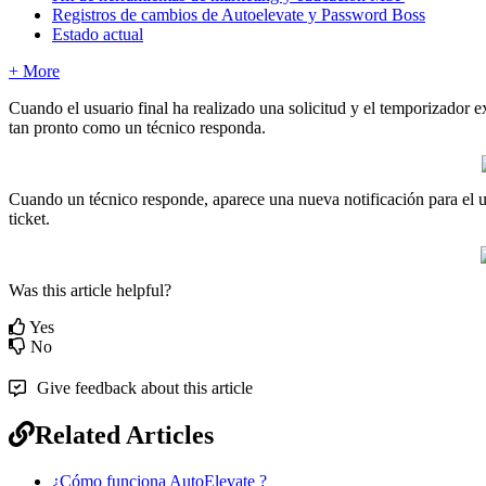
Registros de cambios de Autoelevate y Password Boss
Estado actual
+ More
Cuando
el
usuario
final
ha
realizado
una
solicitud
y
el
temporizador
e
tan
pronto
como
un
t
é
cnico
responda
.
Cuando
un
t
é
cnico
responde
,
aparece
una
nueva
notificaci
ó
n
para
el
u
ticket
.
Was this article helpful?
Yes
No
Give feedback about this article
Related Articles
¿Cómo funciona AutoElevate ?