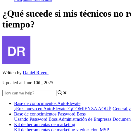
¿Qué sucede si mis técnicos no r
tiempo?
Written by
Daniel Rivera
Updated at June 10th, 2025
Base de conocimientos AutoElevate
¿Eres nuevo en AutoElevate ? ¡COMIENZA AQUÍ!
General y
Base de conocimientos Password Boss
Usando Password Boss
Administración de Empresas
Document
Kit de herramientas de marketing
Kit de herramientas de marketing y educación MSP