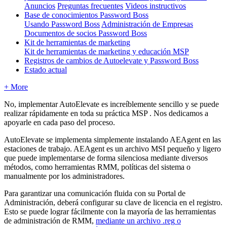
Anuncios
Preguntas frecuentes
Videos instructivos
Base de conocimientos Password Boss
Usando Password Boss
Administración de Empresas
Documentos de socios Password Boss
Kit de herramientas de marketing
Kit de herramientas de marketing y educación MSP
Registros de cambios de Autoelevate y Password Boss
Estado actual
+ More
No
,
implementar
AutoElevate
es
incre
í
blemente
sencillo
y
se
puede
realizar
r
á
pidamente
en
toda
su
pr
á
ctica
MSP
.
Nos
dedicamos
a
apoyarle
en
cada
paso
del
proceso
.
AutoElevate
se
implementa
simplemente
instalando
AEAgent
en
las
estaciones
de
trabajo
.
AEAgent
es
un
archivo
MSI
peque
ñ
o
y
ligero
que
puede
implementarse
de
forma
silenciosa
mediante
diversos
m
é
todos
,
como
herramientas
RMM
,
pol
í
ticas
del
sistema
o
manualmente
por
los
administradores
.
Para
garantizar
una
comunicaci
ó
n
fluida
con
su
Portal
de
Administraci
ó
n
,
deber
á
configurar
su
clave
de
licencia
en
el
registro
.
Esto
se
puede
lograr
f
á
cilmente
con
la
mayor
í
a
de
las
herramientas
de
administraci
ó
n
de
RMM
,
mediante
un
archivo
.
reg
o