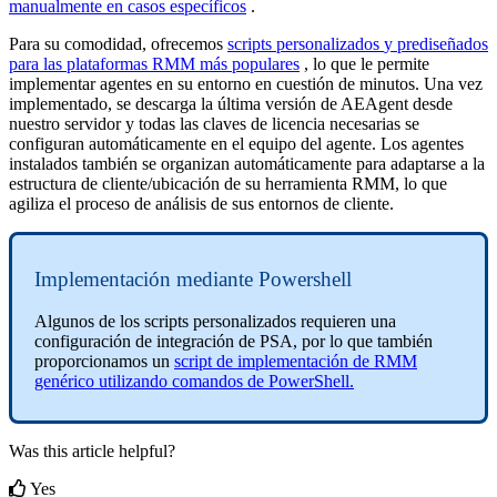
manualmente
en
casos
espec
í
ficos
.
Para
su
comodidad
,
ofrecemos
scripts
personalizados
y
predise
ñ
ados
para
las
plataformas
RMM
m
á
s
populares
,
lo
que
le
permite
implementar
agentes
en
su
entorno
en
cuesti
ó
n
de
minutos
.
Una
vez
implementado
,
se
descarga
la
ú
ltima
versi
ó
n
de
AEAgent
desde
nuestro
servidor
y
todas
las
claves
de
licencia
necesarias
se
configuran
autom
á
ticamente
en
el
equipo
del
agente
.
Los
agentes
instalados
tambi
é
n
se
organizan
autom
á
ticamente
para
adaptarse
a
la
estructura
de
cliente
/
ubicaci
ó
n
de
su
herramienta
RMM
,
lo
que
agiliza
el
proceso
de
an
á
lisis
de
sus
entornos
de
cliente
.
Implementaci
ó
n
mediante
Powershell
Algunos
de
los
scripts
personalizados
requieren
una
configuraci
ó
n
de
integraci
ó
n
de
PSA
,
por
lo
que
tambi
é
n
proporcionamos
un
script
de
implementaci
ó
n
de
RMM
gen
é
rico
utilizando
comandos
de
PowerShell
.
Was this article helpful?
Yes