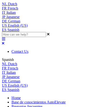
NL
Dutch
FR
French
IT
Italian
JP
Japanese
DE
German
US
English (US)
ES
Spanish
Contact Us
Spanish
NL
Dutch
FR
French
IT
Italian
JP
Japanese
DE
German
US
English (US)
ES
Spanish
Home
Base de conocimientos AutoElevate
Preguntas frecuentes