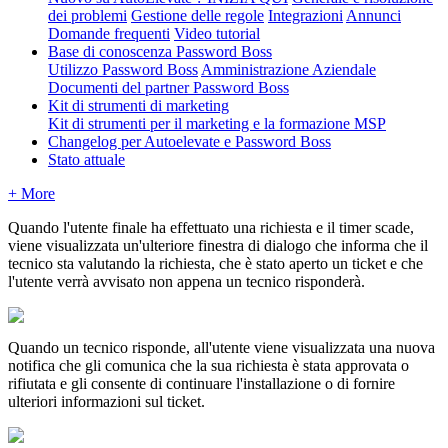
dei problemi
Gestione delle regole
Integrazioni
Annunci
Domande frequenti
Video tutorial
Base di conoscenza Password Boss
Utilizzo Password Boss
Amministrazione Aziendale
Documenti del partner Password Boss
Kit di strumenti di marketing
Kit di strumenti per il marketing e la formazione MSP
Changelog per Autoelevate e Password Boss
Stato attuale
+ More
Quando
l
'
utente
finale
ha
effettuato
una
richiesta
e
il
timer
scade
,
viene
visualizzata
un
'
ulteriore
finestra
di
dialogo
che
informa
che
il
tecnico
sta
valutando
la
richiesta
,
che
è
stato
aperto
un
ticket
e
che
l
'
utente
verr
à
avvisato
non
appena
un
tecnico
risponder
à
.
Quando
un
tecnico
risponde
,
all
'
utente
viene
visualizzata
una
nuova
notifica
che
gli
comunica
che
la
sua
richiesta
è
stata
approvata
o
rifiutata
e
gli
consente
di
continuare
l
'
installazione
o
di
fornire
ulteriori
informazioni
sul
ticket
.