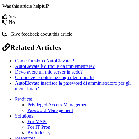
Was this article helpful?
Yes
No
Give feedback about this article
Related Articles
Come funziona AutoElevate ?
AutoElevate è difficile da implementare?
Devo avere un mio server in sede?
Chi riceve le notifiche dagli utenti finali?
AutoElevate inserisce la password di amministratore per gli
utenti finali?
Products
Privileged Access Management
Password Management
Solutions
For MSPs
For IT Pros
By Industry
Resources