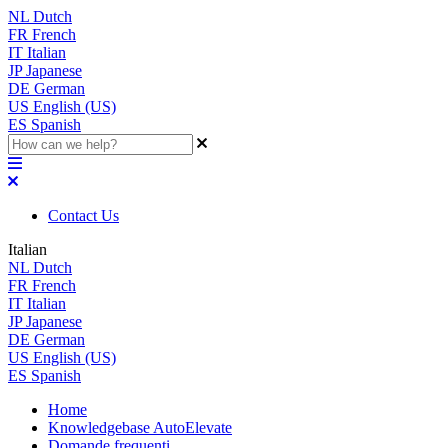
NL
Dutch
FR
French
IT
Italian
JP
Japanese
DE
German
US
English (US)
ES
Spanish
Contact Us
Italian
NL
Dutch
FR
French
IT
Italian
JP
Japanese
DE
German
US
English (US)
ES
Spanish
Home
Knowledgebase AutoElevate
Domande frequenti