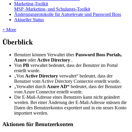
Marketing-Toolkit
MSP -Marketing- und Schulungs-Toolkit
Änderungsprotokolle für Autoelevate und Password Boss
Aktueller Status
+ More
Ü
berblick
Benutzer
k
ö
nnen
Verwaltet
ü
ber
Password
Boss
Portals
,
Azure
oder
Active
Directory
.
Von
PB
verwaltet
bedeutet
,
dass
der
Benutzer
im
Portal
erstellt
wurde
.
„
Von
Active
Directory
verwaltet
“
bedeutet
,
dass
der
Benutzer
vom
Active
Directory
Connector
erstellt
wurde
.
„
Verwaltet
durch
Azure
AD
“
bedeutet
,
dass
der
Benutzer
vom
Azure
Connector
erstellt
wurde
.
Die
E
-
Mail
-
Adresse
eines
Benutzers
kann
nicht
ge
ä
ndert
werden
.
Bei
einer
Ä
nderung
der
E
-
Mail
-
Adresse
m
ü
ssen
die
Daten
des
Benutzerkontos
exportiert
und
in
ein
neues
Konto
importiert
werden
.
Aktionen
f
ü
r
Benutzerkonten