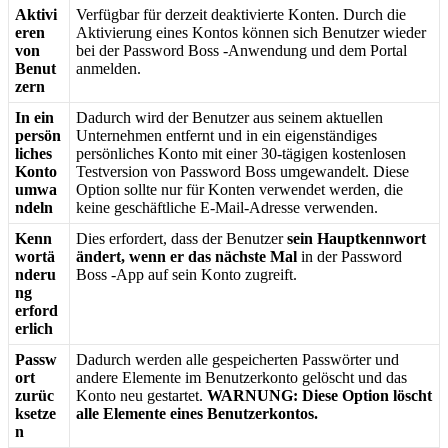
Aktivi
Verf
ü
gbar
f
ü
r
derzeit
deaktivierte
Konten
.
Durch
die
eren
Aktivierung
eines
Kontos
k
ö
nnen
sich
Benutzer
wieder
von
bei
der
Password
Boss
-
Anwendung
und
dem
Portal
Benut
anmelden
.
zern
In
ein
Dadurch
wird
der
Benutzer
aus
seinem
aktuellen
pers
ö
n
Unternehmen
entfernt
und
in
ein
eigenst
ä
ndiges
liches
pers
ö
nliches
Konto
mit
einer
30
-
t
ä
gigen
kostenlosen
Konto
Testversion
von
Password
Boss
umgewandelt
.
Diese
umwa
Option
sollte
nur
f
ü
r
Konten
verwendet
werden
,
die
ndeln
keine
gesch
ä
ftliche
E
-
Mail
-
Adresse
verwenden
.
Kenn
Dies
erfordert
,
dass
der
Benutzer
sein
Hauptkennwort
wort
ä
ä
ndert
,
wenn
er
das
n
ä
chste
Mal
in
der
Password
nderu
Boss
-
App
auf
sein
Konto
zugreift
.
ng
erford
erlich
Passw
Dadurch
werden
alle
gespeicherten
Passw
ö
rter
und
ort
andere
Elemente
im
Benutzerkonto
gel
ö
scht
und
das
zur
ü
c
Konto
neu
gestartet
.
WARNUNG
:
Diese
Option
l
ö
scht
ksetze
alle
Elemente
eines
Benutzerkontos
.
n