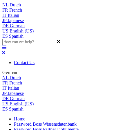
NL
Dutch
FR
French
IT
Italian
JP
Japanese
DE
German
US
English (US)
ES
Spanish
Contact Us
German
NL
Dutch
FR
French
IT
Italian
JP
Japanese
DE
German
US
English (US)
ES
Spanish
Home
Password Boss Wissensdatenbank
Password Boss Partner Dokumente