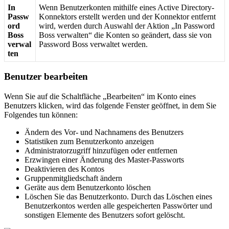
In
Wenn
Benutzerkonten
mithilfe
eines
Active
Directory
-
Passw
Konnektors
erstellt
werden
und
der
Konnektor
entfernt
ord
wird
,
werden
durch
Auswahl
der
Aktion
„
In
Password
Boss
Boss
verwalten
“
die
Konten
so
ge
ä
ndert
,
dass
sie
von
verwal
Password
Boss
verwaltet
werden
.
ten
Benutzer
bearbeiten
Wenn
Sie
auf
die
Schaltfl
ä
che
„
Bearbeiten
“
im
Konto
eines
Benutzers
klicken
,
wird
das
folgende
Fenster
ge
ö
ffnet
,
in
dem
Sie
Folgendes
tun
k
ö
nnen
:
Ä
ndern
des
Vor
-
und
Nachnamens
des
Benutzers
Statistiken
zum
Benutzerkonto
anzeigen
Administratorzugriff
hinzuf
ü
gen
oder
entfernen
Erzwingen
einer
Ä
nderung
des
Master
-
Passworts
Deaktivieren
des
Kontos
Gruppenmitgliedschaft
ä
ndern
Ger
ä
te
aus
dem
Benutzerkonto
l
ö
schen
L
ö
schen
Sie
das
Benutzerkonto
.
Durch
das
L
ö
schen
eines
Benutzerkontos
werden
alle
gespeicherten
Passw
ö
rter
und
sonstigen
Elemente
des
Benutzers
sofort
gel
ö
scht
.