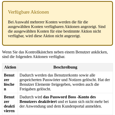
Verf
ü
gbare
Aktionen
Bei
Auswahl
mehrerer
Konten
werden
die
f
ü
r
die
ausgew
ä
hlten
Konten
verf
ü
gbaren
Aktionen
angezeigt
.
Sind
die
ausgew
ä
hlten
Konten
f
ü
r
eine
bestimmte
Aktion
nicht
verf
ü
gbar
,
wird
diese
Aktion
nicht
angezeigt
.
Wenn
Sie
das
Kontrollk
ä
stchen
neben
einem
Benutzer
anklicken
,
sind
die
folgenden
Aktionen
verf
ü
gbar
.
Aktion
Beschreibung
Benut
Dadurch
werden
das
Benutzerkonto
sowie
alle
zer
gespeicherten
Passw
ö
rter
und
Notizen
gel
ö
scht
.
Hat
der
l
ö
sche
Benutzer
Elemente
freigegeben
,
werden
auch
die
n
Freigaben
gel
ö
scht
.
Benut
Dadurch
wird
das
Password
Boss
-
Konto
des
zer
Benutzers
deaktiviert
und
er
kann
sich
nicht
mehr
bei
deakti
der
Anwendung
und
dem
Kundenportal
anmelden
.
vieren