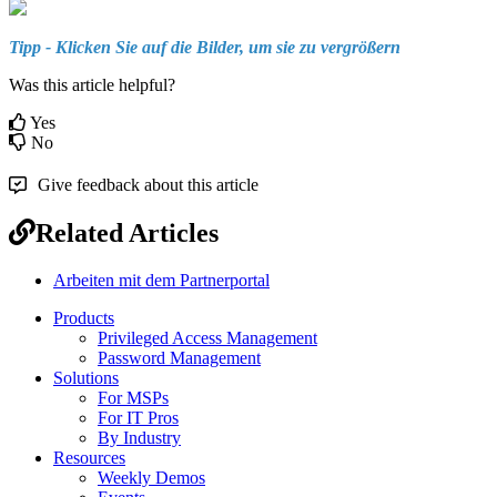
Tipp
-
Klicken
Sie
auf
die
Bilder
,
um
sie
zu
vergr
ö
ß
ern
Was this article helpful?
Yes
No
Give feedback about this article
Related Articles
Arbeiten mit dem Partnerportal
Products
Privileged Access Management
Password Management
Solutions
For MSPs
For IT Pros
By Industry
Resources
Weekly Demos