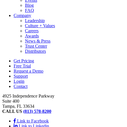
Events
Blog
FAQ
Company
Leadership
Culture + Values
Careers
Awards
News & Press
Trust Center
Distributors
Get Pricing
Free Trial
Request a Demo
Support
Login
Contact
4925 Independence Parkway
Suite 400
Tampa, FL 33634
CALL US
(813) 578-8200
Link to Facebook
Link to Linkedin