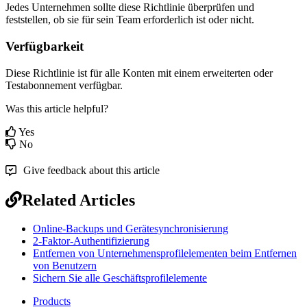
Jedes
Unternehmen
sollte
diese
Richtlinie
ü
berpr
ü
fen
und
feststellen
,
ob
sie
f
ü
r
sein
Team
erforderlich
ist
oder
nicht
.
Verf
ü
gbarkeit
Diese
Richtlinie
ist
f
ü
r
alle
Konten
mit
einem
erweiterten
oder
Testabonnement
verf
ü
gbar
.
Was this article helpful?
Yes
No
Give feedback about this article
Related Articles
Online-Backups und Gerätesynchronisierung
2-Faktor-Authentifizierung
Entfernen von Unternehmensprofilelementen beim Entfernen
von Benutzern
Sichern Sie alle Geschäftsprofilelemente
Products