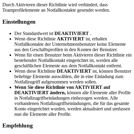
Durch
Aktivieren
dieser
Richtlinie
wird
verhindert
,
dass
Teamprofilelemente
an
Notfallkontakte
gesendet
werden
.
Einstellungen
Der
Standardwert
ist
DEAKTIVIERT
.
Wenn
diese
Richtlinie
AKTIVIERT
ist
,
erhalten
Notfallkontakte
der
Unternehmensbenutzer
keine
Elemente
aus
den
Gesch
ä
ftsprofilen
in
den
Konten
der
Benutzer
.
Wenn
f
ü
r
einen
Benutzer
beim
Aktivieren
dieser
Richtlinie
ein
bestehender
Notfallkontakt
eingerichtet
ist
,
werden
alle
gesch
ä
ftlichen
Elemente
aus
dem
Notfallkontakt
entfernt
.
Wenn
diese
Richtlinie
DEAKTIVIERT
ist
,
k
ö
nnen
Benutzer
beliebige
Elemente
ausw
ä
hlen
,
die
in
eine
Einladung
zum
Notfallzugriff
aufgenommen
werden
sollen
.
Wenn
Sie
diese
Richtlinie
von
AKTIVIERT
auf
DEAKTIVIERT
ä
ndern
,
k
ö
nnen
alle
Elemente
aller
Profile
in
Notfallzugriffseinladungen
einbezogen
werden
.
Alle
vorhandenen
Notfallzugriffseinladungen
,
die
f
ü
r
das
gesamte
Konto
eingerichtet
wurden
,
werden
aktualisiert
und
umfassen
nun
die
Elemente
aller
Profile
.
Empfehlung