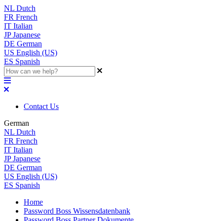
NL
Dutch
FR
French
IT
Italian
JP
Japanese
DE
German
US
English (US)
ES
Spanish
Contact Us
German
NL
Dutch
FR
French
IT
Italian
JP
Japanese
DE
German
US
English (US)
ES
Spanish
Home
Password Boss Wissensdatenbank
Password Boss Partner Dokumente