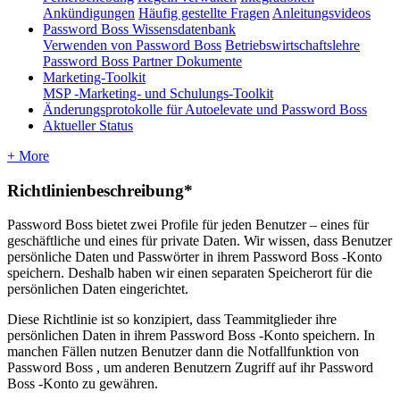
Ankündigungen
Häufig gestellte Fragen
Anleitungsvideos
Password Boss Wissensdatenbank
Verwenden von Password Boss
Betriebswirtschaftslehre
Password Boss Partner Dokumente
Marketing-Toolkit
MSP -Marketing- und Schulungs-Toolkit
Änderungsprotokolle für Autoelevate und Password Boss
Aktueller Status
+ More
Richtlinienbeschreibung
*
Password
Boss
bietet
zwei
Profile
f
ü
r
jeden
Benutzer
–
eines
f
ü
r
gesch
ä
ftliche
und
eines
f
ü
r
private
Daten
.
Wir
wissen
,
dass
Benutzer
pers
ö
nliche
Daten
und
Passw
ö
rter
in
ihrem
Password
Boss
-
Konto
speichern
.
Deshalb
haben
wir
einen
separaten
Speicherort
f
ü
r
die
pers
ö
nlichen
Daten
eingerichtet
.
Diese
Richtlinie
ist
so
konzipiert
,
dass
Teammitglieder
ihre
pers
ö
nlichen
Daten
in
ihrem
Password
Boss
-
Konto
speichern
.
In
manchen
F
ä
llen
nutzen
Benutzer
dann
die
Notfallfunktion
von
Password
Boss
,
um
anderen
Benutzern
Zugriff
auf
ihr
Password
Boss
-
Konto
zu
gew
ä
hren
.