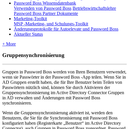
Password Boss Wissensdatenbank
Verwenden von Password Boss
Betriebswirtschaftslehre
Password Boss Partner Dokumente
Marketing-Toolkit
MSP -Marketing- und Schulungs-Toolkit
Änderungsprotokolle für Autoelevate und Password Boss
Aktueller Status
+ More
Gruppensynchronisierung
Gruppen
in
Password
Boss
werden
von
Ihren
Benutzern
verwendet
,
wenn
sie
Passw
ö
rter
in
der
Password
Boss
-
App
teilen
.
Wenn
Sie
in
AD
Gruppen
erstellt
haben
,
die
f
ü
r
Ihre
Benutzer
beim
Teilen
von
Passw
ö
rtern
n
ü
tzlich
sind
,
k
ö
nnen
Sie
durch
Aktivieren
der
Gruppensynchronisierung
im
Active
Directory
Connector
Gruppen
in
AD
verwalten
und
Ä
nderungen
mit
Password
Boss
synchronisieren
.
Wenn
die
Gruppensynchronisierung
aktiviert
ist
,
werden
den
Benutzern
,
die
Sie
f
ü
r
die
Synchronisierung
mit
Password
Boss
konfiguriert
haben
(
Registerkarte
„
Benutzer
“
im
Active
Directory
Connector
)
,
auch
Gruppen
in
Password
Boss
zugeordnet
.
Password