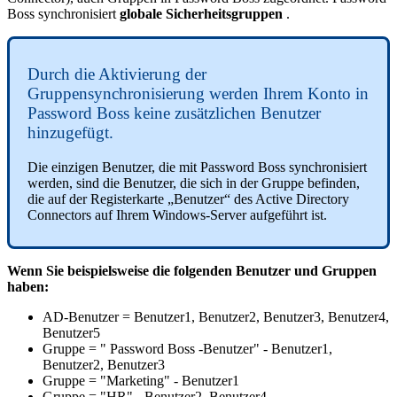
Boss
synchronisiert
globale
Sicherheitsgruppen
.
Durch
die
Aktivierung
der
Gruppensynchronisierung
werden
Ihrem
Konto
in
Password
Boss
keine
zus
ä
tzlichen
Benutzer
hinzugef
ü
gt
.
Die
einzigen
Benutzer
,
die
mit
Password
Boss
synchronisiert
werden
,
sind
die
Benutzer
,
die
sich
in
der
Gruppe
befinden
,
die
auf
der
Registerkarte
„
Benutzer
“
des
Active
Directory
Connectors
auf
Ihrem
Windows
-
Server
aufgef
ü
hrt
ist
.
Wenn
Sie
beispielsweise
die
folgenden
Benutzer
und
Gruppen
haben
:
AD
-
Benutzer
=
Benutzer1
,
Benutzer2
,
Benutzer3
,
Benutzer4
,
Benutzer5
Gruppe
=
"
Password
Boss
-
Benutzer
"
-
Benutzer1
,
Benutzer2
,
Benutzer3
Gruppe
=
"
Marketing
"
-
Benutzer1
Gruppe
=
"
HR
"
-
Benutzer2
,
Benutzer4