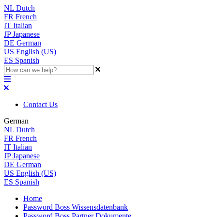
NL
Dutch
FR
French
IT
Italian
JP
Japanese
DE
German
US
English (US)
ES
Spanish
Contact Us
German
NL
Dutch
FR
French
IT
Italian
JP
Japanese
DE
German
US
English (US)
ES
Spanish
Home
Password Boss Wissensdatenbank
Password Boss Partner Dokumente