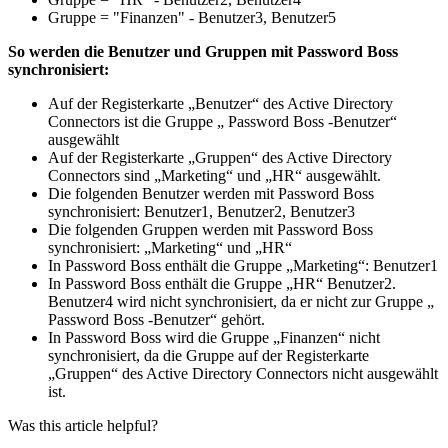
Gruppe
=
"
Finanzen
"
-
Benutzer3
,
Benutzer5
So
werden
die
Benutzer
und
Gruppen
mit
Password
Boss
synchronisiert
:
Auf
der
Registerkarte
„
Benutzer
“
des
Active
Directory
Connectors
ist
die
Gruppe
„
Password
Boss
-
Benutzer
“
ausgew
ä
hlt
Auf
der
Registerkarte
„
Gruppen
“
des
Active
Directory
Connectors
sind
„
Marketing
“
und
„
HR
“
ausgew
ä
hlt
.
Die
folgenden
Benutzer
werden
mit
Password
Boss
synchronisiert
:
Benutzer1
,
Benutzer2
,
Benutzer3
Die
folgenden
Gruppen
werden
mit
Password
Boss
synchronisiert
:
„
Marketing
“
und
„
HR
“
In
Password
Boss
enth
ä
lt
die
Gruppe
„
Marketing
“
:
Benutzer1
In
Password
Boss
enth
ä
lt
die
Gruppe
„
HR
“
Benutzer2
.
Benutzer4
wird
nicht
synchronisiert
,
da
er
nicht
zur
Gruppe
„
Password
Boss
-
Benutzer
“
geh
ö
rt
.
In
Password
Boss
wird
die
Gruppe
„
Finanzen
“
nicht
synchronisiert
,
da
die
Gruppe
auf
der
Registerkarte
„
Gruppen
“
des
Active
Directory
Connectors
nicht
ausgew
ä
hlt
ist
.
Was this article helpful?