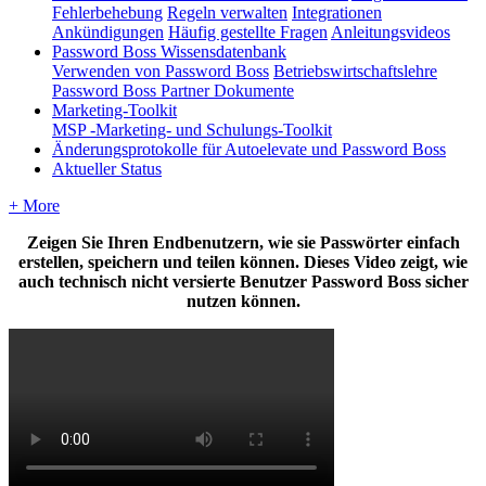
Fehlerbehebung
Regeln verwalten
Integrationen
Ankündigungen
Häufig gestellte Fragen
Anleitungsvideos
Password Boss Wissensdatenbank
Verwenden von Password Boss
Betriebswirtschaftslehre
Password Boss Partner Dokumente
Marketing-Toolkit
MSP -Marketing- und Schulungs-Toolkit
Änderungsprotokolle für Autoelevate und Password Boss
Aktueller Status
+ More
Zeigen
Sie
Ihren
Endbenutzern
,
wie
sie
Passw
ö
rter
einfach
erstellen
,
speichern
und
teilen
k
ö
nnen
.
Dieses
Video
zeigt
,
wie
auch
technisch
nicht
versierte
Benutzer
Password
Boss
sicher
nutzen
k
ö
nnen
.