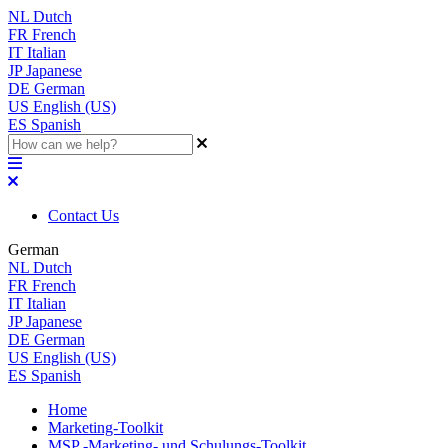
NL
Dutch
FR
French
IT
Italian
JP
Japanese
DE
German
US
English (US)
ES
Spanish
Contact Us
German
NL
Dutch
FR
French
IT
Italian
JP
Japanese
DE
German
US
English (US)
ES
Spanish
Home
Marketing-Toolkit
MSP -Marketing- und Schulungs-Toolkit