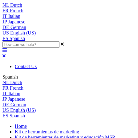
NL
Dutch
FR
French
IT
Italian
JP
Japanese
DE
German
US
English (US)
ES
Spanish
Contact Us
Spanish
NL
Dutch
FR
French
IT
Italian
JP
Japanese
DE
German
US
English (US)
ES
Spanish
Home
Kit de herramientas de marketing
Kit de herramientas de marketing y educación MSP