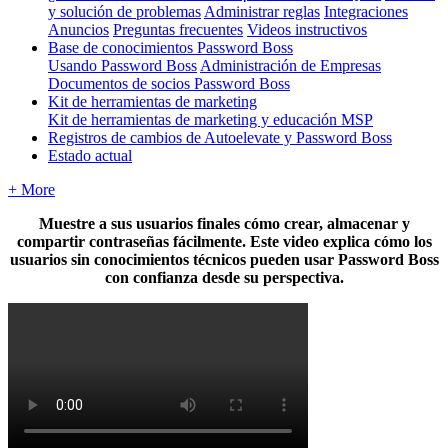
y solución de problemas
Administrar reglas
Integraciones
Anuncios
Preguntas frecuentes
Videos instructivos
Base de conocimientos Password Boss
Usando Password Boss
Administración de Empresas
Documentos de socios Password Boss
Kit de herramientas de marketing
Kit de herramientas de marketing y educación MSP
Registros de cambios de Autoelevate y Password Boss
Estado actual
+ More
Muestre
a
sus
usuarios
finales
c
ó
mo
crear
,
almacenar
y
compartir
contrase
ñ
as
f
á
cilmente
.
Este
video
explica
c
ó
mo
los
usuarios
sin
conocimientos
t
é
cnicos
pueden
usar
Password
Boss
con
confianza
desde
su
perspectiva
.