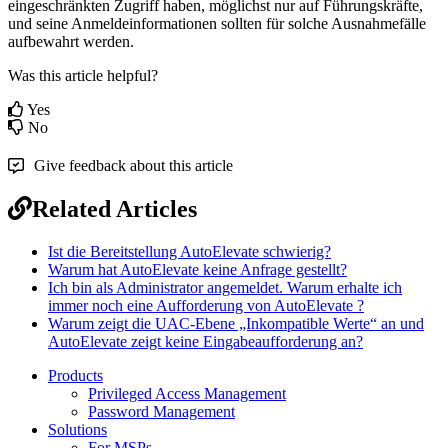
eingeschr
ä
nkten
Zugriff
haben
,
m
ö
glichst
nur
auf
F
ü
hrungskr
ä
fte
,
und
seine
Anmeldeinformationen
sollten
f
ü
r
solche
Ausnahmef
ä
lle
aufbewahrt
werden
.
Was this article helpful?
Yes
No
Give feedback about this article
Related Articles
Ist die Bereitstellung AutoElevate schwierig?
Warum hat AutoElevate keine Anfrage gestellt?
Ich bin als Administrator angemeldet. Warum erhalte ich
immer noch eine Aufforderung von AutoElevate ?
Warum zeigt die UAC-Ebene „Inkompatible Werte“ an und
AutoElevate zeigt keine Eingabeaufforderung an?
Products
Privileged Access Management
Password Management
Solutions
For MSPs