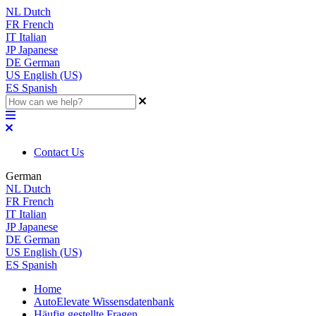
NL
Dutch
FR
French
IT
Italian
JP
Japanese
DE
German
US
English (US)
ES
Spanish
Contact Us
German
NL
Dutch
FR
French
IT
Italian
JP
Japanese
DE
German
US
English (US)
ES
Spanish
Home
AutoElevate Wissensdatenbank
Häufig gestellte Fragen