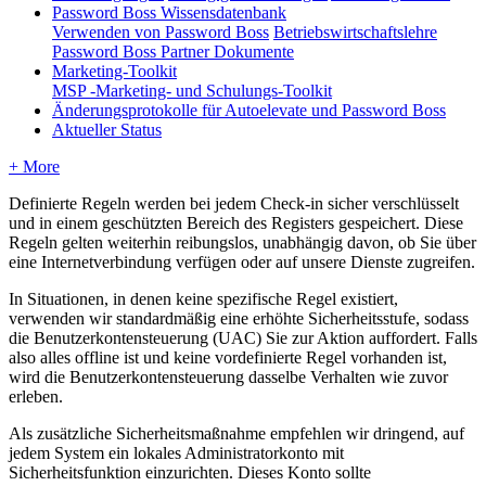
Password Boss Wissensdatenbank
Verwenden von Password Boss
Betriebswirtschaftslehre
Password Boss Partner Dokumente
Marketing-Toolkit
MSP -Marketing- und Schulungs-Toolkit
Änderungsprotokolle für Autoelevate und Password Boss
Aktueller Status
+ More
Definierte
Regeln
werden
bei
jedem
Check
-
in
sicher
verschl
ü
sselt
und
in
einem
gesch
ü
tzten
Bereich
des
Registers
gespeichert
.
Diese
Regeln
gelten
weiterhin
reibungslos
,
unabh
ä
ngig
davon
,
ob
Sie
ü
ber
eine
Internetverbindung
verf
ü
gen
oder
auf
unsere
Dienste
zugreifen
.
In
Situationen
,
in
denen
keine
spezifische
Regel
existiert
,
verwenden
wir
standardm
ä
ß
ig
eine
erh
ö
hte
Sicherheitsstufe
,
sodass
die
Benutzerkontensteuerung
(
UAC
)
Sie
zur
Aktion
auffordert
.
Falls
also
alles
offline
ist
und
keine
vordefinierte
Regel
vorhanden
ist
,
wird
die
Benutzerkontensteuerung
dasselbe
Verhalten
wie
zuvor
erleben
.
Als
zus
ä
tzliche
Sicherheitsma
ß
nahme
empfehlen
wir
dringend
,
auf
jedem
System
ein
lokales
Administratorkonto
mit
Sicherheitsfunktion
einzurichten
.
Dieses
Konto
sollte